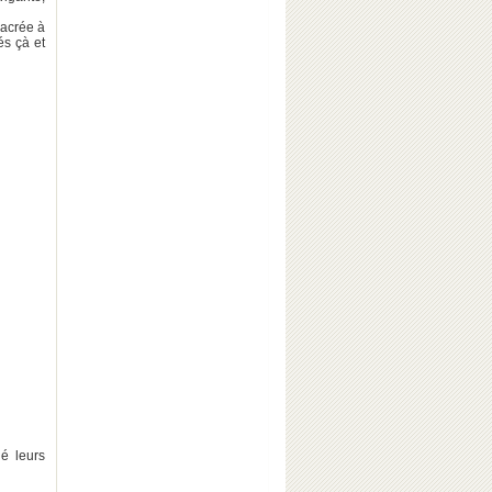
sacrée à
és çà et
hé leurs