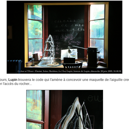
jours,
Lupin
trouvera le code qui l'amène à concevoir une maquette de l'aiguille cre
r l'accès du rocher...