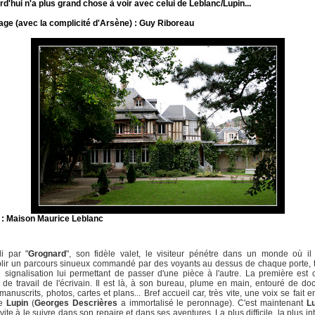
rd'hui n'a plus grand chose à voir avec celui de Leblanc/Lupin...
age (avec la complicité d'Arsène) : Guy Riboreau
 : Maison Maurice Leblanc
li par "
Grognard
", son fidèle valet, le visiteur pénétre dans un monde où il 
lir un parcours sinueux commandé par des voyants au dessus de chaque porte, t
 signalisation lui permettant de passer d'une pièce à l'autre. La première est 
 de travail de l'écrivain. Il est là, à son bureau, plume en main, entouré de d
 manuscrits, photos, cartes et plans... Bref accueil car, très vite, une voix se fait e
de
Lupin
(
Georges Descrières
a immortalisé le peronnage). C'est maintenant
L
vite à le suivre dans son repaire et dans ses aventures. La plus difficile, la plus int