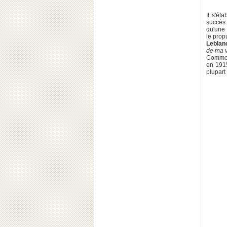
Il s'éta
succès.
qu'une 
le prop
Leblan
de ma vi
Comme 
en 1915
plupart 