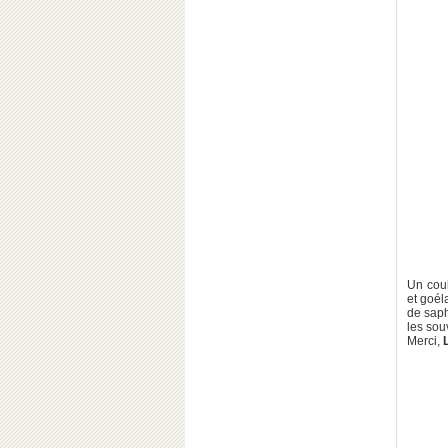
Un coul
et goél
de saph
les sou
Merci,