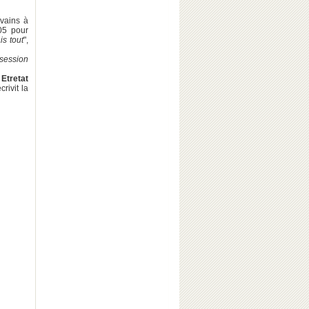
ivains à
905 pour
is tout
",
ssession
à
Etretat
rivit la