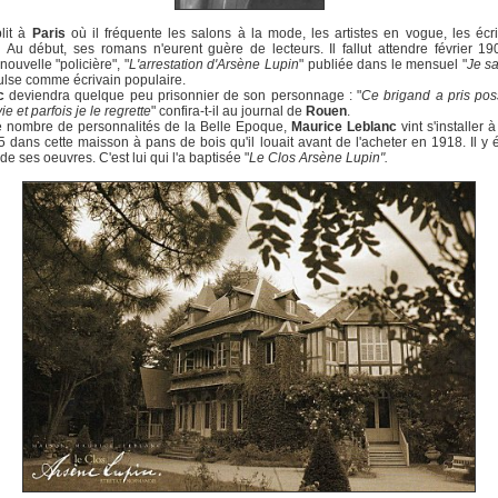
blit à
Paris
où il fréquente les salons à la mode, les artistes en vogue, les écr
 Au début, ses romans n'eurent guère de lecteurs. Il fallut attendre février 1
nouvelle "policière", "
L'arrestation d'Arsène Lupin
" publiée dans le mensuel "
Je sa
ulse comme écrivain populaire.
c
deviendra quelque peu prisonnier de son personnage : "
Ce brigand a pris po
e et parfois je le regrette
" confira-t-il au journal de
Rouen
.
nombre de personnalités de la Belle Epoque,
Maurice Leblanc
vint s'installer 
 dans cette maisson à pans de bois qu'il louait avant de l'acheter en 1918. Il y éc
de ses oeuvres. C'est lui qui l'a baptisée "
Le Clos Arsène Lupin".