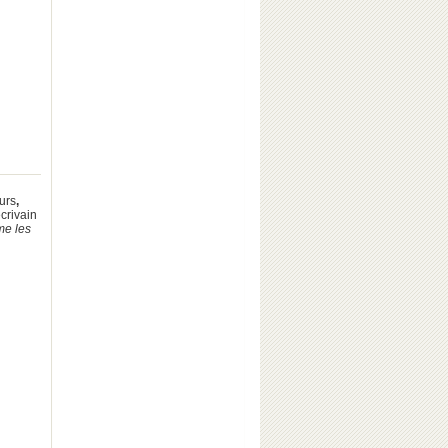
urs
,
écrivain
ème les