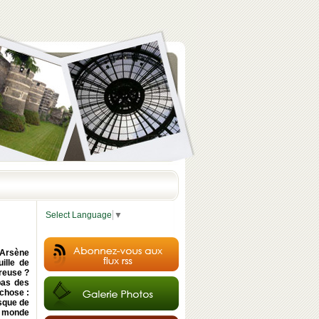
Select Language
▼
'Arsène
ille de
Creuse ?
pas des
 chose :
sque de
e monde