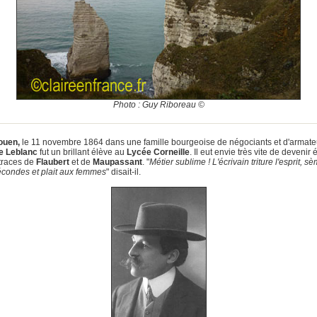
Photo : Guy Riboreau ©
ouen,
le 11 novembre 1864 dans une famille bourgeoise de négociants et d'armate
e Leblanc
fut un brillant élève au
Lycée Corneille
. Il eut envie très vite de devenir 
 traces de
Flaubert
et de
Maupassant
. "
Métier sublime ! L'écrivain triture l'esprit, s
écondes et plait aux femmes
" disait-il.