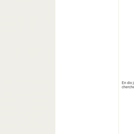
En dix 
cherche