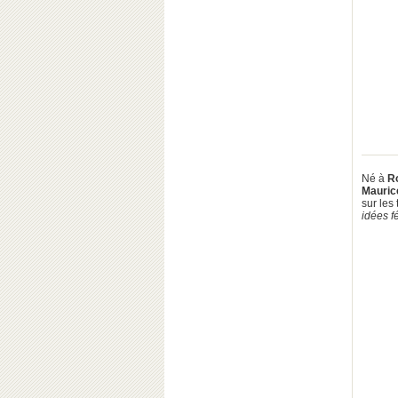
Né à
R
Mauric
sur les
idées f