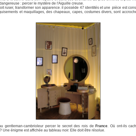
 dangereuse : percer le mystère de l'Aiguille creuse.
oit ruser, transformer son apparence. il possède 47 identités et une pièce est con
uisements et maquillages, des chapeaux, capes, costumes divers, sont accroch
 au gentleman-cambrioleur percer le secret des rois de
France
. Où ont-ils cac
 ? Une énigme est affichée au tableau noir. Elle doit être résolue.