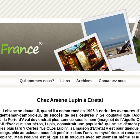
Qui sommes nous?
Liens
Archives
Contactez nous
Chez Arsène Lupin à Etretat
e Leblanc se doutait-il, quand il a commencé en 1905 à écrire les aventures d
 gentleman-cambrioleur, du succès de ses oeuvres ? Se doutait-il que l'Aigu
à la Porte d'Aval deviendrait plus connue sous le nom (imaginé) de l'Aiguille 
t-il rêver que son héros, Lupin, connaîtrait une popularité qui ne se dément 
es plus tard ? Certes "Le CLos Lupin", sa maison d'Etretat y est pour quelque
énographie astucieuse nous fait pénétrer dans l'univers mystérieux et romane
Leblanc. Mais l'oeuvre est là, qui se lit toujours avec amusement même si l