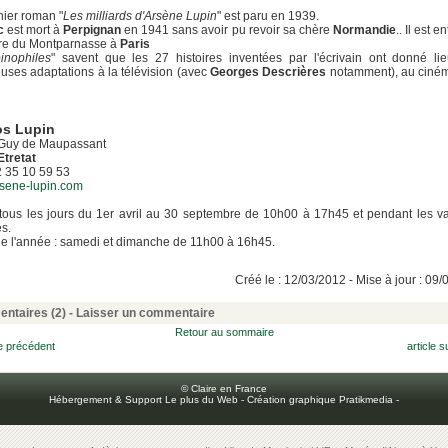
ier roman "
Les milliards d'Arsène Lupin
" est paru en 1939.
c
est mort à
Perpignan
en 1941 sans avoir pu revoir sa chère
Normandie
.. Il est e
ère du Montparnasse à
Paris
pinophiles
" savent que les 27 histoires inventées par l'écrivain ont donné li
ses adaptations à la télévision (avec
Georges Descrières
notamment), au ciném
os Lupin
 Guy de Maupassant
Etretat
02 35 10 59 53
sene-lupin.com
tous les jours du 1er avril au 30 septembre de 10h00 à 17h45 et pendant les 
es.
e l'année : samedi et dimanche de 11h00 à 16h45.
Créé le : 12/03/2012 - Mise à jour : 09
ntaires (2)
-
Laisser un commentaire
Retour au sommaire
le précédent
article s
© Claire en France
Hébergement & Support Le plus du Web
-
Création graphique Pratikmedia
-