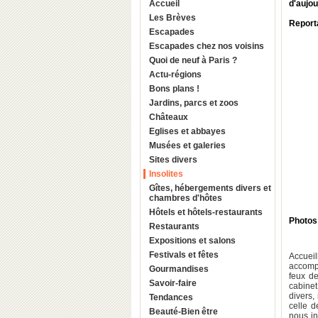
Accueil
d'aujou
Les Brèves
Report
Escapades
Escapades chez nos voisins
Quoi de neuf à Paris ?
Actu-régions
Bons plans !
Jardins, parcs et zoos
Châteaux
Eglises et abbayes
Musées et galeries
Sites divers
Insolites
Gîtes, hébergements divers et
chambres d'hôtes
Hôtels et hôtels-restaurants
Photos
Restaurants
Expositions et salons
Festivals et fêtes
Accueil
accomp
Gourmandises
feux de
Savoir-faire
cabinet
divers,
Tendances
celle 
Beauté-Bien être
nous in