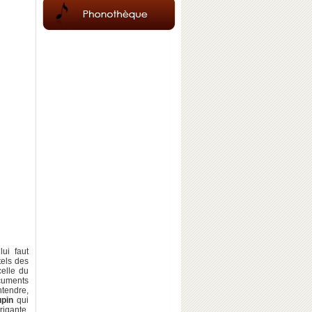
lui faut
els des
celle du
ocuments
ntendre,
upin
qui
rigante,