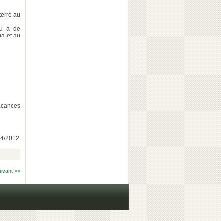
nterré au
eu à de
a et au
vacances
/04/2012
uivant >>