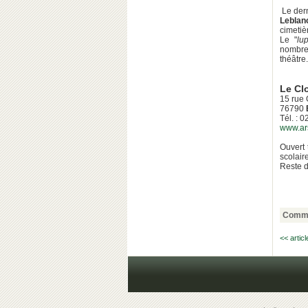
Le dern
Leblan
cimeti
Le "
lu
nombreu
théâtre.
Le Cl
15 rue
76790
Tél. : 
www.ar
Ouvert 
scolair
Reste d
Comme
<< artic