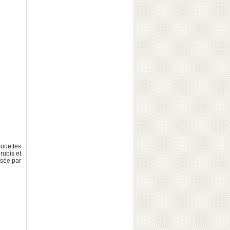
mouettes
rubis et
ssée par