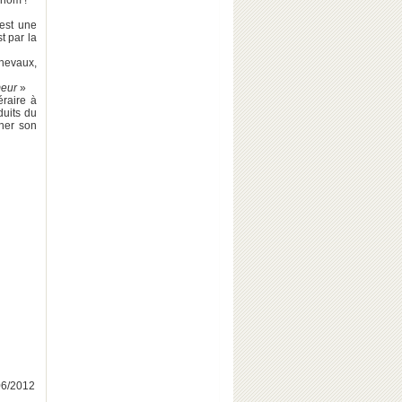
 nom !
est une
t par la
hevaux,
meur
»
éraire à
uits du
nner son
/06/2012