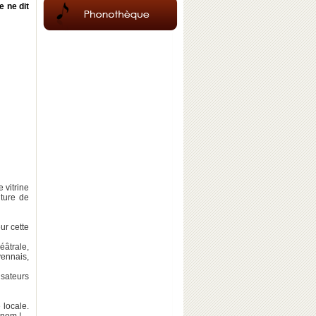
e ne dit
 vitrine
lture de
ur cette
éâtrale,
yennais,
sateurs
 locale.