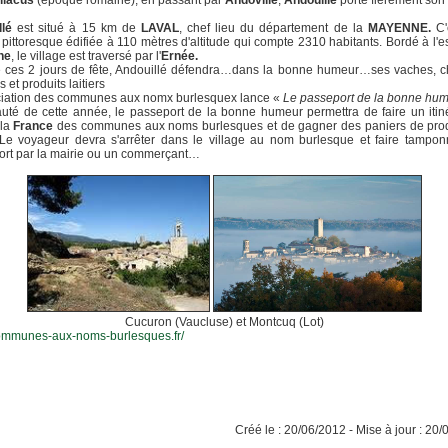
liacus
(époque romaine), en passant par
Andovillé
,
Andouillé
porte fièrement son
llé
est situé à 15 km de
LAVAL
, chef lieu du département de la
MAYENNE.
C'
é pittoresque édifiée à 110 mètres d'altitude qui compte 2310 habitants. Bordé à l'es
ne
, le village est traversé par l'
Ernée.
e ces 2 jours de fête, Andouillé défendra…dans la bonne humeur…ses vaches, c
et produits laitiers
ciation des communes aux nomx burlesquex lance «
Le passeport de la bonne hu
té de cette année, le passeport de la bonne humeur permettra de faire un itin
 la
France
des communes aux noms burlesques et de gagner des paniers de prod
. Le voyageur devra s'arrêter dans le village au nom burlesque et faire tampo
ort par la mairie ou un commerçant…
Cucuron (Vaucluse) et Montcuq (Lot)
communes-aux-noms-burlesques.fr/
Créé le : 20/06/2012 - Mise à jour : 20