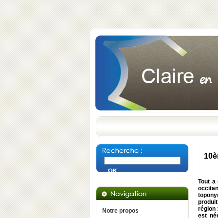
10è
Tout a
occita
topony
produit
région
Notre propos
est né