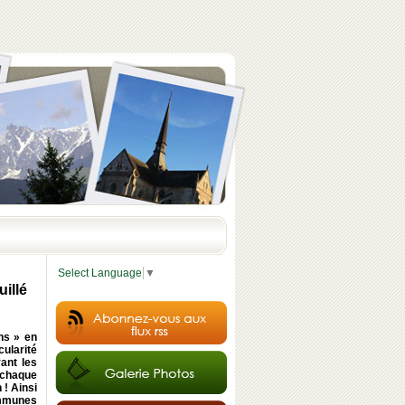
Select Language
▼
illé
ns » en
ularité
ant les
e chaque
! Ainsi
ommunes