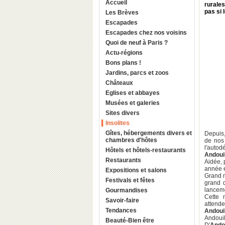
Accueil
rurales
pas si 
Les Brèves
Escapades
Escapades chez nos voisins
Quoi de neuf à Paris ?
Actu-régions
Bons plans !
Jardins, parcs et zoos
Châteaux
Eglises et abbayes
Musées et galeries
Sites divers
Insolites
Gîtes, hébergements divers et
Depuis,
chambres d'hôtes
de nos 
l'autod
Hôtels et hôtels-restaurants
Andouil
Restaurants
Aidée,
année e
Expositions et salons
Grand m
Festivals et fêtes
grand d
lancem
Gourmandises
Cette 
Savoir-faire
attende
Tendances
Andoui
Andouil
Beauté-Bien être