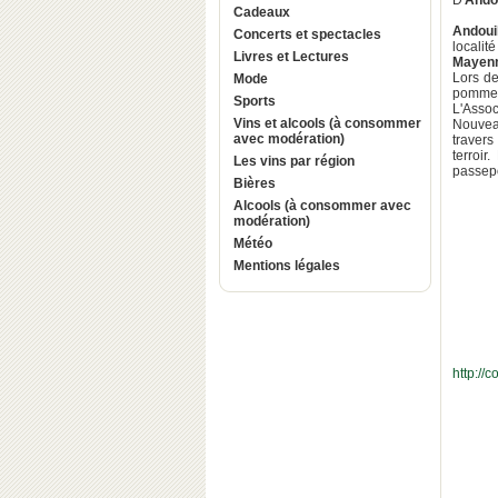
D'
Ando
Cadeaux
Andoui
Concerts et spectacles
localit
Livres et Lectures
Mayen
Lors d
Mode
pommes 
Sports
L'Asso
Vins et alcools (à consommer
Nouveau
avec modération)
travers
terroir
Les vins par région
passep
Bières
Alcools (à consommer avec
modération)
Météo
Mentions légales
http://