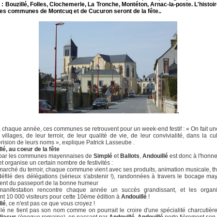
 : Bouzillé, Folles, Clochemerle, La Tronche, Montéton, Arnac-la-poste. L'histoir
les communes de Montcuq et de Cucuron seront de la fête..
.
 chaque année, ces communes se retrouvent pour un week-end festif : « On fait une
villages, de leur terroir, de leur qualité de vie, de leur convivialité, dans la cu
érision de leurs noms », explique Patrick Lasseube .
lé, au coeur de la fête
 par les communes mayennaises de
Simplé
et
Ballots
,
Andouillé
est donc à l'honne
t organise un certain nombre de festivités :
arché du terroir, chaque commune vient avec ses produits, animation musicale, th
éfilé des délégations (sérieux s'abstenir !), randonnées à travers le bocage ma
ent du passeport de la bonne humeur
manifestation rencontre chaque année un succès grandissant, et les organi
nt 10 000 visiteurs pour cette 10ème édition à
Andouillé
!
llé
, ce n'est pas ce que vous croyez !
lé ne tient pas son nom comme on pourrait le croire d'une spécialité charcutière