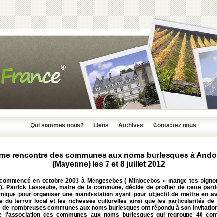
Qui sommes nous?
Liens
Archives
Contactez nous
me rencontre des communes aux noms burlesques à Andou
(Mayenne) les 7 et 8 juillet 2012
 commencé en octobre 2003 à Mengesebes ( Minjocebos « mange tes oigno
n). Patrick Lasseube, maire de la commune, décide de profiter de cette partic
mique pour organiser une manifestation ayant pour objectif de mettre en av
s du terroir local et les richesses culturelles ainsi que les particularités d
 : de nombreuses communes aux noms burlesques ont répondu à son invitation 
e l'association des communes aux noms burlesques qui regroupe 40 c