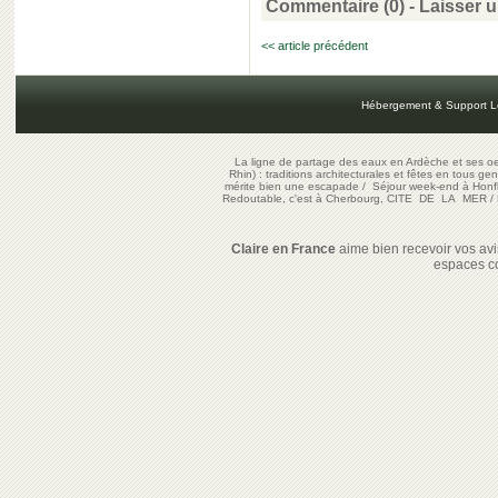
Commentaire (0) -
Laisser 
<< article précédent
Hébergement & Support L
La ligne de partage des eaux en Ardèche et ses oe
Rhin) : traditions architecturales et fêtes en tous ge
mérite bien une escapade
/
Séjour week-end à Honf
Redoutable, c'est à Cherbourg, CITE DE LA MER
/
Claire en France
aime bien recevoir vos avis
espaces c