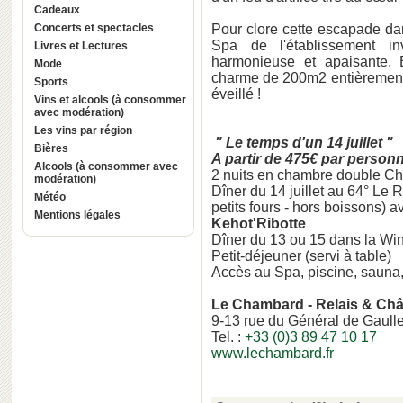
Cadeaux
Concerts et spectacles
Pour clore cette escapade dan
Spa de l'établissement i
Livres et Lectures
harmonieuse et apaisante. 
Mode
charme de 200m2 entièrement 
Sports
éveillé !
Vins et alcools (à consommer
avec modération)
Les vins par région
" Le temps d'un 14 juillet "
Bières
A partir de 475€ par pers
Alcools (à consommer avec
2 nuits en chambre double C
modération)
Dîner du 14 juillet au 64° Le 
Météo
petits fours - hors boissons) 
Mentions légales
Kehot'Ribotte
Dîner du 13 ou 15 dans la Wins
Petit-déjeuner
Accès au Spa, piscine, sauna
Le Chambard - Relais & Ch
9-13 rue du Général de Gaull
Tel. :
+33 (0)3 89 47 10 17
www.lechambard.fr