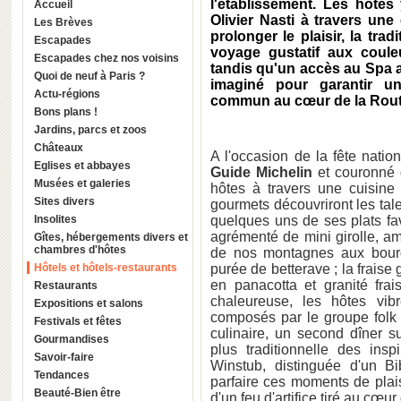
l'établissement. Les hôtes
Accueil
Olivier Nasti à travers une
Les Brèves
prolonger le plaisir, la tra
Escapades
voyage gustatif aux coule
Escapades chez nos voisins
tandis qu'un accès au Spa a
Quoi de neuf à Paris ?
imaginé pour garantir u
Actu-régions
commun au cœur de la Route
Bons plans !
Jardins, parcs et zoos
Châteaux
A l'occasion de la fête natio
Eglises et abbayes
Guide Michelin
et couronné 
Musées et galeries
hôtes à travers une cuisine
Sites divers
gourmets découvriront les ta
Insolites
quelques uns de ses plats fav
agrémenté de mini girolle, a
Gîtes, hébergements divers et
chambres d'hôtes
de nos montagnes aux bourg
Hôtels et hôtels-restaurants
purée de betterave ; la fraise 
en panacotta et granité fr
Restaurants
chaleureuse, les hôtes vibr
Expositions et salons
composés par le groupe fol
Festivals et fêtes
culinaire, un second dîner s
Gourmandises
plus traditionnelle des ins
Savoir-faire
Winstub, distinguée d'un
Tendances
parfaire ces moments de plais
Beauté-Bien être
d'un feu d'artifice tiré au cœu