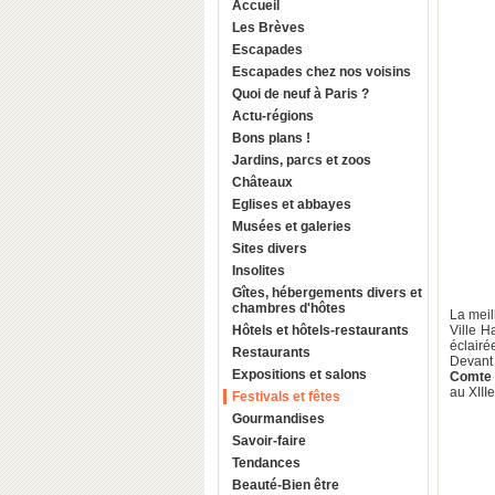
Accueil
Les Brèves
Escapades
Escapades chez nos voisins
Quoi de neuf à Paris ?
Actu-régions
Bons plans !
Jardins, parcs et zoos
Châteaux
Eglises et abbayes
Musées et galeries
Sites divers
Insolites
Gîtes, hébergements divers et
chambres d'hôtes
La meil
Hôtels et hôtels-restaurants
Ville H
éclairé
Restaurants
Devant 
Expositions et salons
Comte 
au XIII
Festivals et fêtes
Gourmandises
Savoir-faire
Tendances
Beauté-Bien être