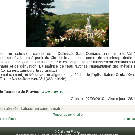
 éperon rocheux, à gauche de la
Collégiale Saint-Quiriace,
on domine le Val (o
qui se développe à partir du XIe siècle autour du centre de pélerinage dédié
De tout temps, ce bassin marécageux est l'objet d'un assainissement constant so
nage et de dérivation. La maîtrise de l'eau favorise l'implantation des métiers 
 (teinturiers, tanneurs, tisserands...)
emplacement, on découvre en alignement la flèche de l'église
Sainte-Croix
(XVIe
ffroi de
Notre-Dame-du-Val
(XVIe siècle).
 de Tourisme de Provins
:
www.provins.net
Créé le : 07/08/2010 - Mise à jour : 26
ntaire (0) -
Laisser un commentaire
Retour au sommaire
le précédent
article s
© Claire en France
Hébergement & Support Le plus du Web
-
Création graphique Pratikmedia
-