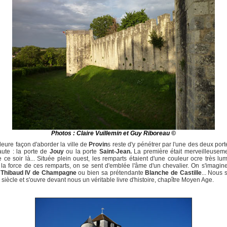
Photos : Claire Vuillemin et Guy Riboreau ©
leure façon d'aborder la ville de
Provin
s reste d'y pénétrer par l'une des deux port
aute : la porte de
Jouy
ou la porte
Saint-Jean.
La première était merveilleuseme
e ce soir là... Située plein ouest, les remparts étaient d'une couleur ocre très lu
la force de ces remparts, on se sent d'emblée l'âme d'un chevalier. On s'imagine
Thibaud IV de Champagne
ou bien sa prétendante
Blanche de Castille
... Nous
e siècle et s'ouvre devant nous un véritable livre d'histoire, chapître Moyen Age.