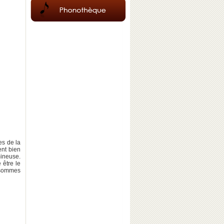
es de la
nt bien
mineuse.
 être le
 sommes