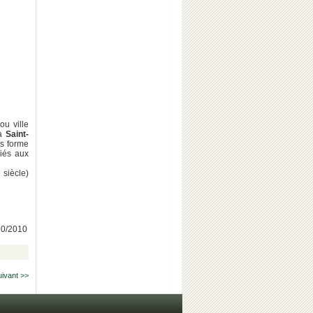
u ville
 à
Saint-
us forme
liés aux
 siècle)
/10/2010
uivant >>