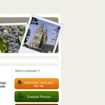
Select Language
▼
'été,
août,