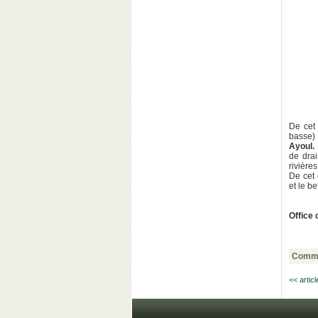
De cet
basse) 
Ayoul.
de drai
rivières
De cet 
et le be
Office
Comme
<< artic