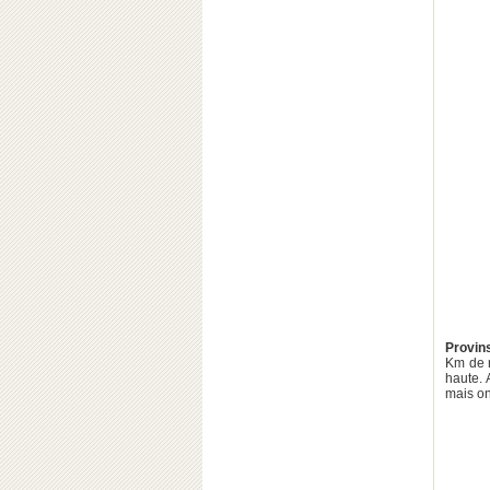
Provin
Km de r
haute. 
mais on