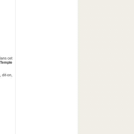
dans cet
 Temple
 dit-on,