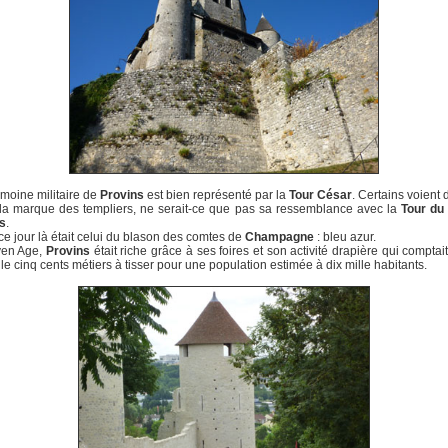
imoine militaire de
Provins
est bien représenté par la
Tour César
. Certains voient 
 la marque des templiers, ne serait-ce que pas sa ressemblance avec la
Tour du
s
.
 ce jour là était celui du blason des comtes de
Champagne
: bleu azur.
en Age,
Provins
était riche grâce à ses foires et son activité drapière qui comptait,
ille cinq cents métiers à tisser pour une population estimée à dix mille habitants.