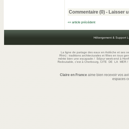
Commentaire (0) -
Laisser 
<< article précédent
Hébergement & Support L
La ligne de partage des eaux en Ardèche et ses oe
Rhin) : traditions architecturales et fêtes en tous ge
mérite bien une escapade
/
Séjour week-end à Honf
Redoutable, c'est à Cherbourg, CITE DE LA MER
/
Claire en France
aime bien recevoir vos avis
espaces c