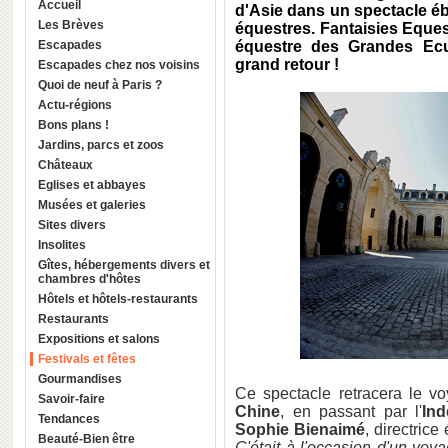
Accueil
d'Asie dans un spectacle éb
Les Brèves
équestres. Fantaisies Eques
Escapades
équestre des Grandes Ecu
grand retour !
Escapades chez nos voisins
Quoi de neuf à Paris ?
Actu-régions
Bons plans !
Jardins, parcs et zoos
Châteaux
Eglises et abbayes
Musées et galeries
Sites divers
Insolites
Gîtes, hébergements divers et
chambres d'hôtes
Hôtels et hôtels-restaurants
Restaurants
Expositions et salons
Festivals et fêtes
Gourmandises
Ce spectacle retracera le vo
Savoir-faire
Chine
, en passant par l'
Ind
Tendances
Sophie Bienaimé
, directrice
Beauté-Bien être
C'était à l'occasion d'un voy