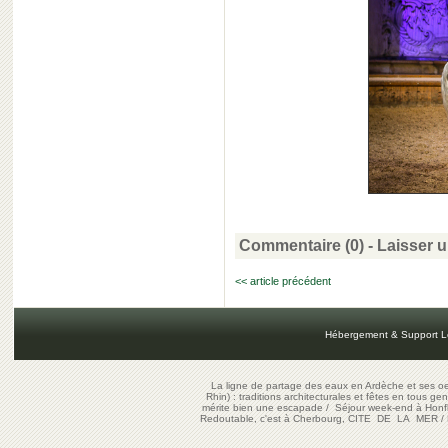
Commentaire (0) -
Laisser 
<< article précédent
Hébergement & Support L
La ligne de partage des eaux en Ardèche et ses oe
Rhin) : traditions architecturales et fêtes en tous ge
mérite bien une escapade
/
Séjour week-end à Honf
Redoutable, c'est à Cherbourg, CITE DE LA MER
/