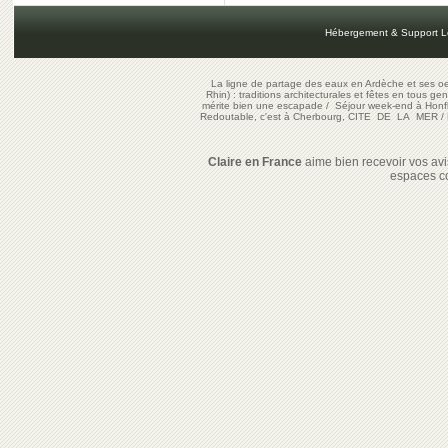
Hébergement & Support L
La ligne de partage des eaux en Ardèche et ses oe
Rhin) : traditions architecturales et fêtes en tous ge
mérite bien une escapade
/
Séjour week-end à Honf
Redoutable, c'est à Cherbourg, CITE DE LA MER
/
Claire en France
aime bien recevoir vos avis
espaces c