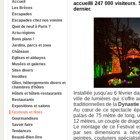
Accueil
accueilli 247 000 visiteurs.
Les Brèves
dernier.
Escapades
Escapades chez nos voisins
Quoi de neuf à Paris ?
Actu-régions
Bons plans !
Jardins, parcs et zoos
Châteaux
Eglises et abbayes
Musées et galeries
Sites divers
Insolites
Gîtes, hébergements divers et
chambres d'hôtes
Installée jusqu'au 6 février d
Hôtels et hôtels-restaurants
ville de lumières qui s'offre 
Restaurants
traditionnelles de la
Dynastie
Expositions et salons
Au cœur de ce spectacle épo
Festivals et fêtes
palais de 75 mètre de long, u
Gourmandises
12 mètres, un couple de dragon
Savoir-faire
Le montage de ce Festival ex
Tendances
par ses dimensions a nécess
Beauté-Bien être
peintres, couturiers spéciali