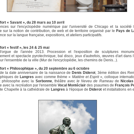
ort « Savant », du 28 mars au 10 avril
nces sur l'encyclopédie numérique par l'université de Chicago et la société 
e sur la notion de contribution, de web et de territoire organisé par le
Pays de L
ce sur la langue française, expositions, et ateliers participatifs.
ort « festif », les 24 & 25 mai
d'orgue de l'année 2013. Procession et l'exposition de sculptures monume
ment et spectacle pyrotechnique, bal disco, jeux d'autrefois, œuvres d'art dans 
sur l'ensemble de la ville (Mur de l'encyclopédie, les chemins de Denis...).
fort « Philosophique », du 20 septembre au 6 octobre
de la date anniversaire de la naissance de
Denis Diderot
, 3ème édition des Re
ophiques de
Langres
avec comme thème «
Matière et Esprit
», colloque internati
t
philosophe avec la
Sorbonne
, théâtre avec
le Neveu de Rameau
de
Nicolas
 avec la recréation par l'ensemble
Vocal Montéclair
des psaumes de
François Pé
de Chapelle à la cathédrale de
Langres
à l'époque de
Diderot
et installations en
.