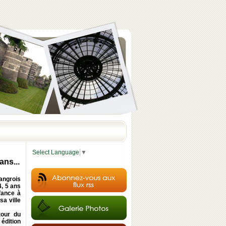
Select Language
▼
ans...
langrois
4, 5 ans
fance à
sa ville
tour du
 édition