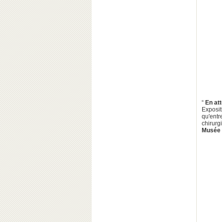
“
En at
Exposi
qu'entr
chirurg
Musée d