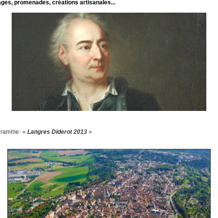
ges, promenades, créations artisanales...
gramme· «
Langres Diderot 2013
»