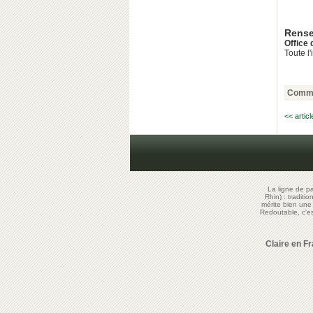
Rense
Office
Toute l
Comme
<< artic
La ligne de p
Rhin) : traditi
mérite bien un
Redoutable, c'
Claire en F