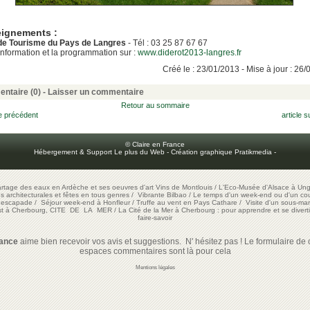
ignements :
 de Tourisme du Pays de Langres
- Tél : 03 25 87 67 67
'information et la programmation sur :
www.diderot2013-langres.fr
Créé le : 23/01/2013 - Mise à jour : 26
ntaire (0) -
Laisser un commentaire
Retour au sommaire
le précédent
article s
© Claire en France
Hébergement & Support Le plus du Web
-
Création graphique Pratikmedia
-
artage des eaux en Ardèche et ses oeuvres d'art
Vins de Montlouis
/
L'Eco-Musée d'Alsace à Ung
ons architecturales et fêtes en tous genres
/
Vibrante Bilbao
/
Le temps d'un week-end ou d'un cour
e escapade
/
Séjour week-end à Honfleur
/
Truffe au vent en Pays Cathare
/
Visite d'un sous-mar
est à Cherbourg, CITE DE LA MER
/
La Cité de la Mer à Cherbourg : pour apprendre et se diverti
faire-savoir
rance
aime bien recevoir vos avis et suggestions. N' hésitez pas ! Le formulaire de c
espaces commentaires sont là pour cela
Mentions légales