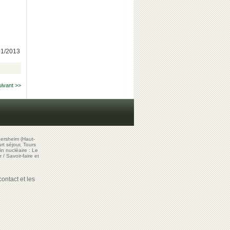
/01/2013
uivant >>
ersheim (Haut-
t séjour, Tours
in nucléaire : Le
r
/
Savoir-faire et
ontact et les