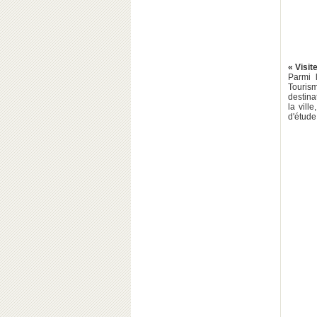
« Visit
Parmi 
Tourism
destina
la vill
d'étude