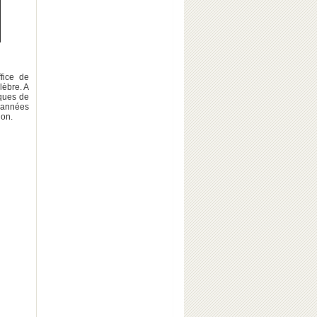
fice de
lèbre. A
iques de
s années
ion.