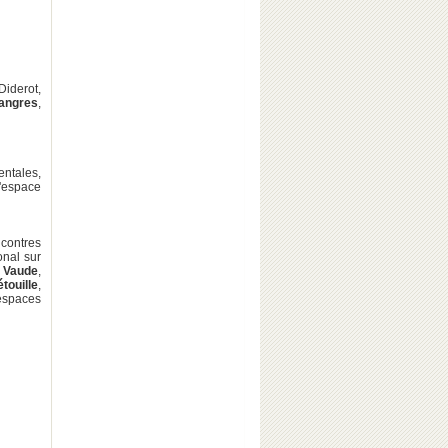
Diderot,
angres
,
ntales,
l'espace
ncontres
onal sur
 Vaude
,
touille
,
 espaces