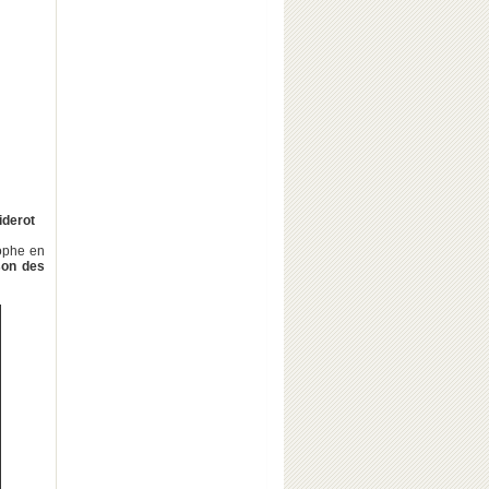
iderot
sophe en
son des