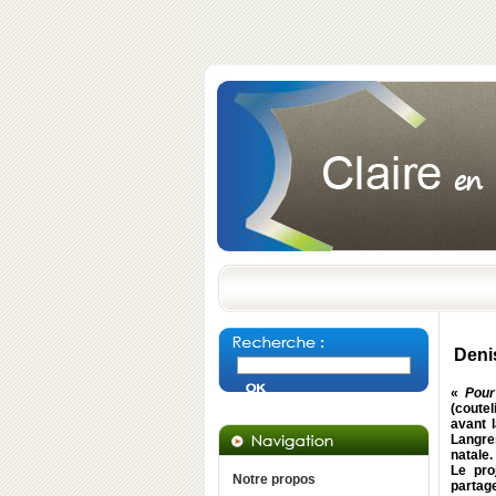
Denis
«
Pour
(coutel
avant 
Langres
natale.
Le pro
Notre propos
partage