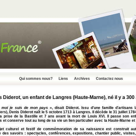
Qui sommes nous?
Liens
Archives
Contactez nous
 Diderot, un enfant de Langres (Haute-Marne), né il y a 300 
 moi je suis de mon pays
», disait Diderot. Issu d'une famille d'artisans 
iers), Denis Diderot naît le 5 octobre 1713 à Langres. Il décède le 31 juillet 178
la prise de la Bastille et 7 ans avant la mort de Louis XVI. Il passe son en
 et conserve tout au long de sa vie un lien particulier avec la Haute-Marne et 
jet culturel et festif de commémoration de sa naissance est construit au
 des savoirs : spectacles, conférences, expositions, chantier public, visites,