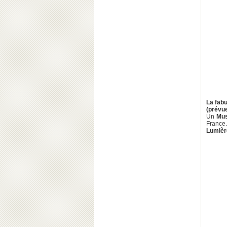
La fabu
(prévue
Un
Mus
France.
Lumièr