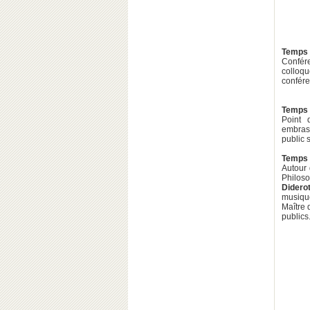
Temps f
Confére
colloqu
conféren
Temps f
Point 
embrase
public 
Temps 
Autour 
Philos
Didero
musique
Maître 
publics