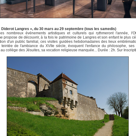
e Diderot Langres », du 30 mars au 29 septembre (tous les samedis)
les nombreux événements artistiques et culturels qui rythmeront l'année, l'Of
e propose de découvrir, à la fois le patrimoine de Langres et son enfant le plus cé
tion d'un public familial, ces visites guidées hebdomadaires des lieux emblémat
e, teintée de l'ambiance du XVIIe siècle, évoquent l'enfance du philosophe, se
 au collège des Jésuites, sa vocation religieuse manquée... Durée : 2h. Sur Inscript