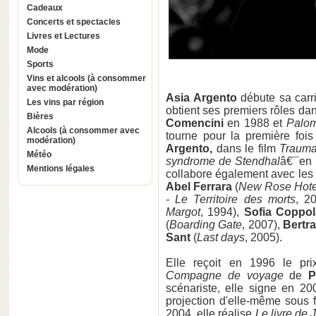
Cadeaux
Concerts et spectacles
Livres et Lectures
Mode
Sports
Vins et alcools (à consommer
avec modération)
Asia Argento
débute sa carr
Les vins par région
obtient ses premiers rôles dan
Bières
Comencini
en 1988 et
Palom
Alcools (à consommer avec
tourne pour la première fois
modération)
Argento,
dans le film
Traum
Météo
syndrome de Stendhal
â€¯en 
Mentions légales
collabore également avec les
Abel Ferrara
(
New Rose Hote
- Le Territoire des morts
, 2
Margot
, 1994),
Sofia Coppo
(
Boarding Gate
, 2007),
Bertr
Sant
(
Last days
, 2005).
Elle reçoit en 1996 le pri
Compagne de voyage
de
P
scénariste, elle signe en 2
projection d'elle-même sous 
2004, elle réalise
Le livre de 