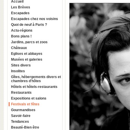
Accueil
Les Brèves
Escapades
Escapades chez nos voisins
Quoi de neuf à Paris ?
Actu-régions
Bons plans !
Jardins, parcs et zoos
Châteaux
Eglises et abbayes
Musées et galeries
Sites divers
Insolites
Gîtes, hébergements divers et
chambres d'hôtes
Hôtels et hôtels-restaurants
Restaurants
Expositions et salons
Festivals et fêtes
Gourmandises
Savoir-faire
Tendances
Beauté-Bien être