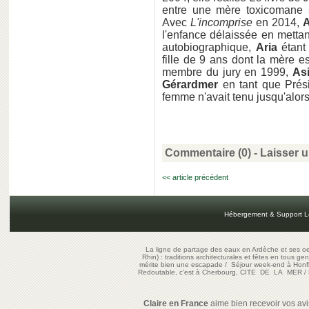
entre une mère toxicomane s
Avec
L'incomprise
en 2014,
A
l'enfance délaissée en mettant
autobiographique,
Aria
étant 
fille de 9 ans dont la mère e
membre du jury en 1999,
As
Gérardmer
en tant que Prési
femme n'avait tenu jusqu'alors
Commentaire (0) -
Laisser 
<< article précédent
Hébergement & Support L
La ligne de partage des eaux en Ardèche et ses oe
Rhin) : traditions architecturales et fêtes en tous ge
mérite bien une escapade
/
Séjour week-end à Honf
Redoutable, c'est à Cherbourg, CITE DE LA MER
/
Claire en France
aime bien recevoir vos avis