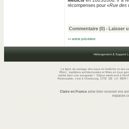
Médicis
en 2005/2006. il a r
récompenses pour «
Rue des 
Commentaire (0) -
Laisser 
<< article précédent
Hébergement & Support L
La ligne de partage des eaux en Ardèche et ses oe
Rhin) : traditions architecturales et fêtes en tous ge
mérite bien une escapade
/
Séjour week-end à Honf
Redoutable, c'est à Cherbourg, CITE DE LA MER
/
Claire en France
aime bien recevoir vos avis
espaces c