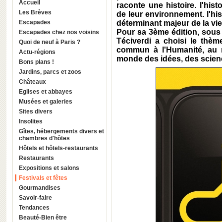
Accueil
raconte une histoire. l'hi
Les Brèves
de leur environnement. l'his
Escapades
déterminant majeur de la vi
Pour sa 3ème édition, sous 
Escapades chez nos voisins
Téciverdi a choisi le thè
Quoi de neuf à Paris ?
commun à l'Humanité, au 
Actu-régions
monde des idées, des scienc
Bons plans !
Jardins, parcs et zoos
Châteaux
Eglises et abbayes
Musées et galeries
Sites divers
Insolites
Gîtes, hébergements divers et
chambres d'hôtes
Hôtels et hôtels-restaurants
Restaurants
Expositions et salons
Festivals et fêtes
Gourmandises
Savoir-faire
Tendances
Beauté-Bien être