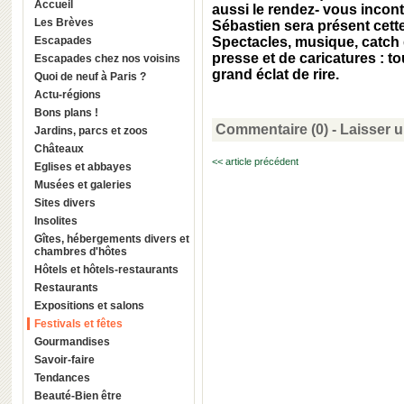
Accueil
aussi le rendez- vous incont
Les Brèves
Sébastien sera présent cett
Escapades
Spectacles, musique, catch 
presse et de caricatures : t
Escapades chez nos voisins
grand éclat de rire.
Quoi de neuf à Paris ?
Actu-régions
Bons plans !
Commentaire (0) -
Laisser 
Jardins, parcs et zoos
Châteaux
<< article précédent
Eglises et abbayes
Musées et galeries
Sites divers
Insolites
Gîtes, hébergements divers et
chambres d'hôtes
Hôtels et hôtels-restaurants
Restaurants
Expositions et salons
Festivals et fêtes
Gourmandises
Savoir-faire
Tendances
Beauté-Bien être