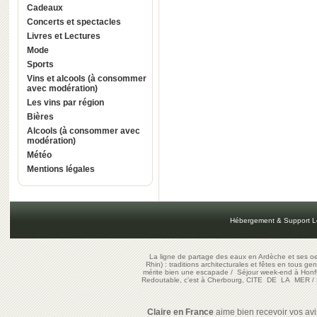
Cadeaux
Concerts et spectacles
Livres et Lectures
Mode
Sports
Vins et alcools (à consommer
avec modération)
Les vins par région
Bières
Alcools (à consommer avec
modération)
Météo
Mentions légales
Hébergement & Support L
La ligne de partage des eaux en Ardèche et ses oe
Rhin) : traditions architecturales et fêtes en tous ge
mérite bien une escapade
/
Séjour week-end à Honf
Redoutable, c'est à Cherbourg, CITE DE LA MER
/
Claire en France
aime bien recevoir vos avis