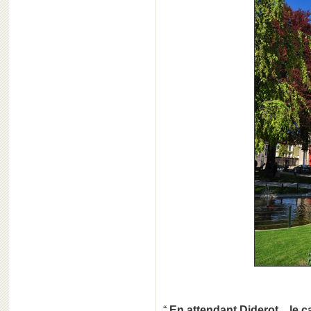
“
En attendant Diderot... le