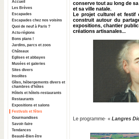
Accueil
conserve tout au long de sa 
Les Brèves
et sa ville natale.
Escapades
Le projet culturel et fest
construit autour du partag
Escapades chez nos voisins
expositions, chantier public
Quoi de neuf à Paris ?
créations artisanales...
Actu-régions
Bons plans !
Jardins, parcs et zoos
Châteaux
Eglises et abbayes
Musées et galeries
Sites divers
Insolites
Gîtes, hébergements divers et
chambres d'hôtes
Hôtels et hôtels-restaurants
Restaurants
Expositions et salons
Festivals et fêtes
Gourmandises
Le programme· «
Langres Did
Savoir-faire
Tendances
Beauté-Bien être