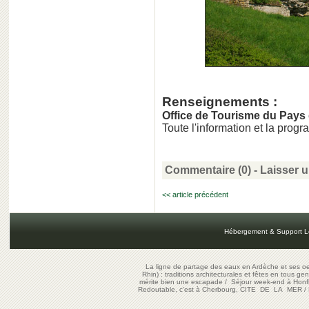
Renseignements :
Office de Tourisme du Pays
Toute l'information et la prog
Commentaire (0) -
Laisser 
<< article précédent
Hébergement & Support L
La ligne de partage des eaux en Ardèche et ses oe
Rhin) : traditions architecturales et fêtes en tous ge
mérite bien une escapade
/
Séjour week-end à Honf
Redoutable, c'est à Cherbourg, CITE DE LA MER
/