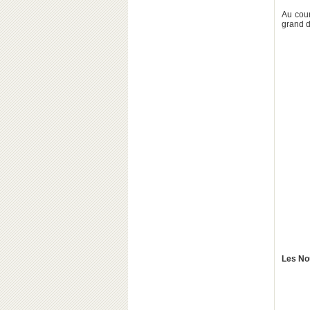
Au cour
grand d
Les No