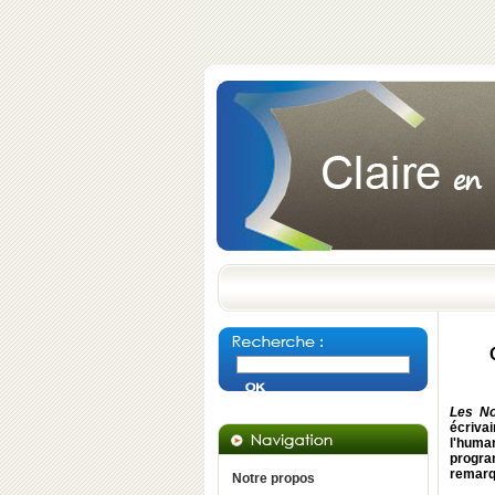
Les No
écrivai
l'huma
progra
remarq
Notre propos