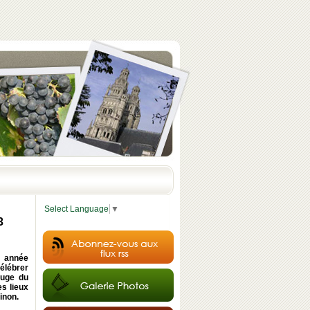
Select Language
▼
3
e année
célébrer
ouge du
s lieux
inon.