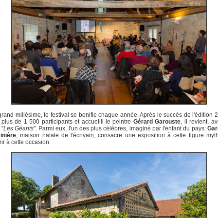
grand millésime, le festival se bonifie chaque année. Après le succès de l'édition 
 plus de 1 500 participants et accueilli le peintre
Gérard Garouste
, il revient, 
 "
Les Géants
". Parmi eux, l'un des plus célèbres, imaginé par l'enfant du pays:
Gar
inière
, maison natale de l'écrivain, consacre une exposition à cette figure myt
ir à cette occasion.