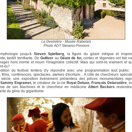
La Devinière - Musée Rabelais
Photo ADT Stevens-Fremont
mythologie jusqu'à
Steven Spielberg
, la figure du géant intrigue et inspire
nte, tantôt terrifiante. De
Gulliver
au
Géant de fer,
contes et légendes ont fait na
ages hors norme et nourri l'imaginaire collectif. Mais qui sont-ils vraiment et 
nt-ils?
édition du festival tentera d'y répondre avec une programmation tout public: 
 films, conférences, spectacles, ateliers d'écriture... A côté de chercheurs spécial
siècle, une exposition événement présentera des pièces monumentales sig
e
Sammy Engramer,
le créateur de la cie
Royal Deluxe, François Delarozière
, é
èse de ses Machines et le chercheur en médecine
Albert Beckers
reviendra
rte du gène du gigantisme.