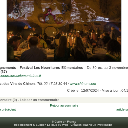
gnements : Festival Les Nourritures Elémentaires -
Du 30 oct au 3 novembr
 (37)
nourritureselementaires.fr
at des Vins de Chinon
: Tél. 02 47 93 30 44 /
www.chinon.com
Créé le : 12/07/2024 - Mise à jour : 04
ntaire (0) -
Laisser un commentaire
Retour au sommaire
le précédent
article s
© Claire en France
Hébergement & Support Le plus du Web
-
Création graphique Pratikmedia
-