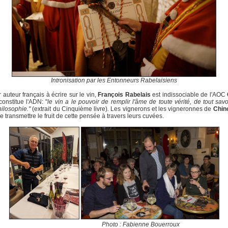
Intronisation par les Entonneurs Rabelaisiens
 auteur français à écrire sur le vin,
François Rabelais
est indissociable de l'AOC
 constitue l'ADN: "
le vin a le pouvoir de remplir l'âme de toute vérité, de tout savo
hilosophie."
(extrait du Cinquième livre)
.
Les vignerons et les vigneronnes de
Chin
e transmettre le fruit de cette pensée à travers leurs cuvées.
Photo : Fabienne Bouerroux