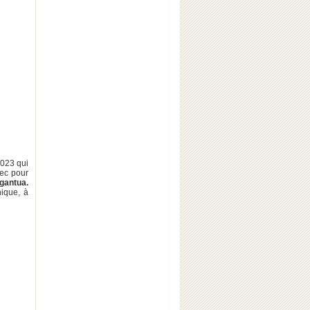
2023 qui
avec pour
gantua.
hique, à