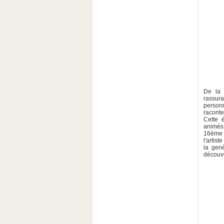
De la 
rassura
personn
raconte
Cette 
animés,
16ème 
l'artist
la gen
découve