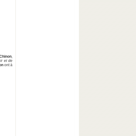
Chinon
,
ir et de
on
ont à