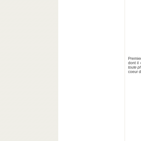
Premier
dont il
toute p
coeur d