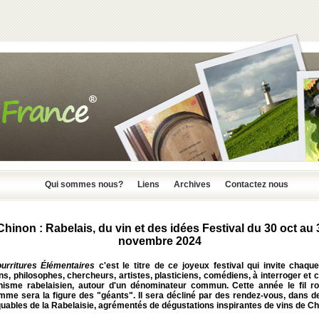
Qui sommes nous?
Liens
Archives
Contactez nous
Chinon : Rabelais, du vin et des idées Festival du 30 oct au 
novembre 2024
urritures Élémentaires
c'est le titre de c
e
joyeux festival qui invite chaqu
ns, philosophes, chercheurs, artistes, plasticiens, comédiens, à interroger et 
nisme rabelaisien, autour d'un dénominateur commun. Cette année le fil r
mme sera la figure des "géants". Il sera décliné par des rendez-vous, dans de
uables de la Rabelaisie, agrémentés de dégustations inspirantes de vins de Ch