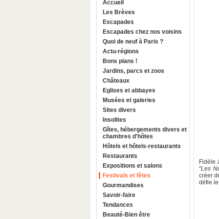
Accueil
Les Brèves
Escapades
Escapades chez nos voisins
Quoi de neuf à Paris ?
Actu-régions
Bons plans !
Jardins, parcs et zoos
Châteaux
Eglises et abbayes
Musées et galeries
Sites divers
Insolites
Gîtes, hébergements divers et
chambres d'hôtes
Hôtels et hôtels-restaurants
Restaurants
Fidèle 
Expositions et salons
"
Les No
Festivals et fêtes
créer d
défie l
Gourmandises
Savoir-faire
Tendances
Beauté-Bien être