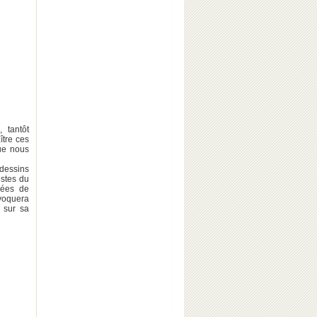
, tantôt
ître ces
que nous
dessins
istes du
nées de
voquera
 sur sa