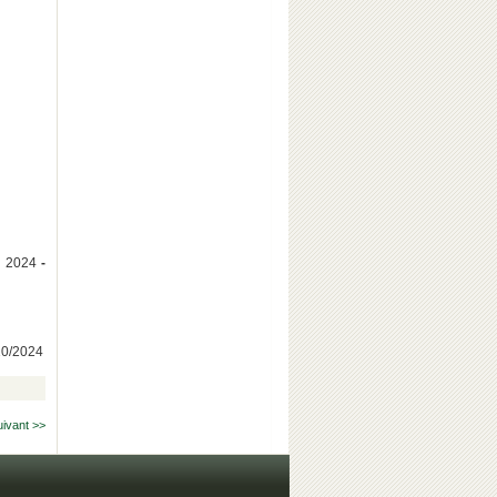
e 2024
-
/10/2024
uivant >>