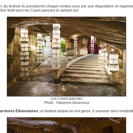
s du festival ils ponctueront chaque rendez-vous par une dégustation et organis
îner festif dans les
Caves painctes
le samedi soir.
Les Caves painctes
Photo : Fabienne Bouerroux
urritures Élémentaires
, un festival unique en son genre, à savourer sans modérati