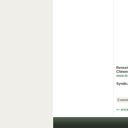
Rensei
Chinon
www.les
Syndic
Comme
<< artic