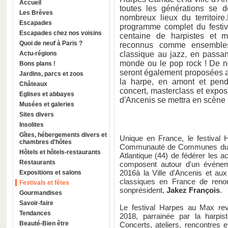
Accueil
toutes les générations se
Les Brèves
nombreux lieux du territoire
Escapades
programme complet du festiva
Escapades chez nos voisins
centaine de harpistes et m
Quoi de neuf à Paris ?
reconnus comme ensembles 
Actu-régions
classique au jazz, en passan
monde ou le pop rock ! De no
Bons plans !
seront également proposées a
Jardins, parcs et zoos
la harpe, en amont et pendan
Châteaux
concert, masterclass et exposi
Eglises et abbayes
d'Ancenis se mettra en scène s
Musées et galeries
Sites divers
Insolites
Gîtes, hébergements divers et
Unique en France, le festival
chambres d'hôtes
Communauté de Communes du P
Hôtels et hôtels-restaurants
Atlantique (44) de fédérer les 
Restaurants
composent autour d'un événemen
2016à la Ville d'Ancenis et a
Expositions et salons
classiques en France de renom
Festivals et fêtes
sonprésident,
Jakez François
.
Gourmandises
Savoir-faire
Le festival Harpes au Max re
Tendances
2018, parrainée par la harp
Beauté-Bien être
Concerts, ateliers, rencontres 