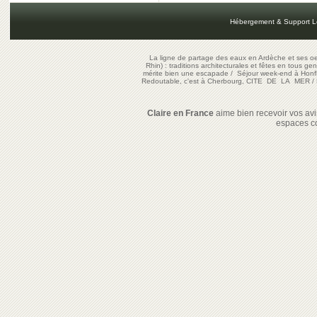
Hébergement & Support L
La ligne de partage des eaux en Ardèche et ses oe
Rhin) : traditions architecturales et fêtes en tous ge
mérite bien une escapade
/
Séjour week-end à Honf
Redoutable, c'est à Cherbourg, CITE DE LA MER
/
Claire en France
aime bien recevoir vos avis
espaces c