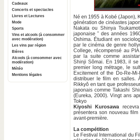
Cadeaux
Concerts et spectacles
Livres et Lectures
Né en 1955 à Kobé (Japon), Ki
génération de cinéastes japon
Mode
Nakata ou Shinya Tsukamot
Sports
japonaise " des années 196
Vins et alcools (à consommer
Oshima. Étudiant en sociolog
avec modération)
par le cinéma de genre holly
Les vins par région
College, récompensé au PIA F
Bières
par la suite comme assista
Alcools (à consommer avec
Shinji Sômai. En 1983, il se
modération)
premier long métrage, le su
Météo
Excitement of the Do-Re-Mi-
Mentions légales
distribuer le film en salles. 
Rikkyô en tant que professeur 
japonais comme Takashi Shi
(Eureka, 2000). Vingt ans apr
Tokyo
Kiyoshi Kurosawa
recevra
présentera son nouveau f
avant-première.
La compétition
Le Festival International du 