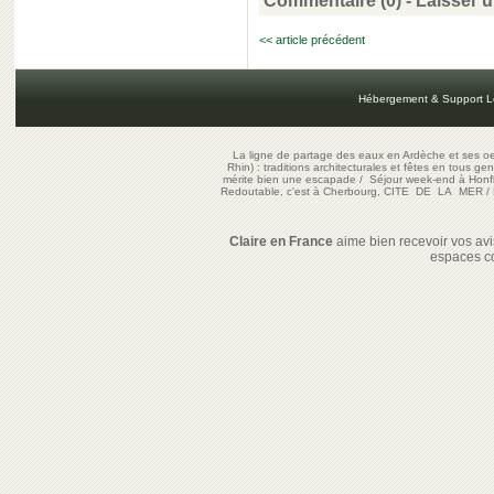
Commentaire (0) -
Laisser 
<< article précédent
Hébergement & Support L
La ligne de partage des eaux en Ardèche et ses oe
Rhin) : traditions architecturales et fêtes en tous ge
mérite bien une escapade
/
Séjour week-end à Honf
Redoutable, c'est à Cherbourg, CITE DE LA MER
/
Claire en France
aime bien recevoir vos avis
espaces c