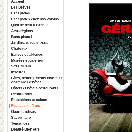
Accueil
Les Brèves
Escapades
Escapades chez nos voisins
Quoi de neuf à Paris ?
Actu-régions
Bons plans !
Jardins, parcs et zoos
Châteaux
Eglises et abbayes
Musées et galeries
Sites divers
Insolites
Gîtes, hébergements divers et
chambres d'hôtes
Hôtels et hôtels-restaurants
Restaurants
Expositions et salons
Festivals et fêtes
Gourmandises
Savoir-faire
Tendances
Beauté-Bien être