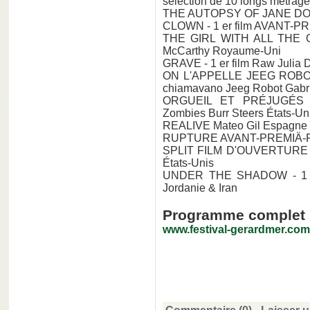
sélection de 10 longs métrages
THE AUTOPSY OF JANE DOE 
CLOWN - 1 er film AVANT-PR
THE GIRL WITH ALL THE G
McCarthy Royaume-Uni
GRAVE - 1 er film Raw Julia
ON L'APPELLE JEEG ROBOT -
chiamavano Jeeg Robot Gabriel
ORGUEIL ET PRÉJUGÉS E
Zombies Burr Steers États-U
REALIVE Mateo Gil Espagne 
RUPTURE AVANT-PREMIÄ-RE 
SPLIT FILM D'OUVERTURE 
États-Unis
UNDER THE SHADOW - 1 er 
Jordanie & Iran
Programme complet su
www.festival-gerardmer.com