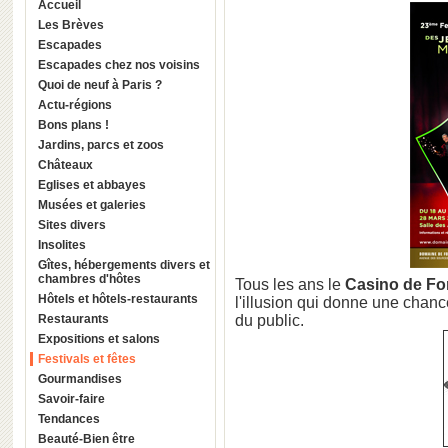
Accueil
Les Brèves
Escapades
Escapades chez nos voisins
Quoi de neuf à Paris ?
Actu-régions
Bons plans !
Jardins, parcs et zoos
Châteaux
Eglises et abbayes
Musées et galeries
Sites divers
Insolites
Gîtes, hébergements divers et
chambres d'hôtes
Tous les ans le
Casino de Fo
Hôtels et hôtels-restaurants
l'illusion qui donne une chan
Restaurants
du public.
Expositions et salons
Festivals et fêtes
Gourmandises
Savoir-faire
Tendances
Beauté-Bien être