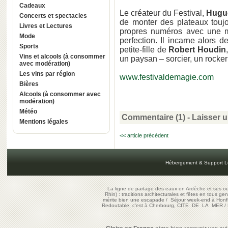
Cadeaux
Le créateur du Festival,
Hugue
Concerts et spectacles
de monter des plateaux toujo
Livres et Lectures
propres numéros avec une mu
Mode
perfection. Il incarne alors d
Sports
petite-fille de
Robert Houdin
Vins et alcools (à consommer
un paysan – sorcier, un rock
avec modération)
Les vins par région
www.festivaldemagie.com
Bières
Alcools (à consommer avec
modération)
Météo
Commentaire (1)
-
Laisser 
Mentions légales
<< article précédent
Hébergement & Support L
La ligne de partage des eaux en Ardèche et ses oe
Rhin) : traditions architecturales et fêtes en tous ge
mérite bien une escapade
/
Séjour week-end à Honf
Redoutable, c'est à Cherbourg, CITE DE LA MER
/