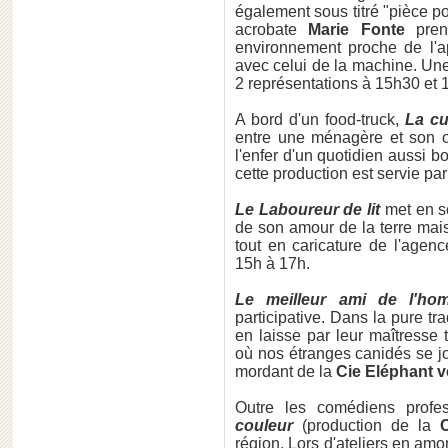
également sous titré "pièce 
acrobate
Marie Fonte
prend
environnement proche de l'ap
avec celui de la machine. Un
2 représentations à 15h30 et 
A bord d'un food-truck,
La cu
entre une ménagère et son ou
l'enfer d'un quotidien aussi bo
cette production est servie par
Le Laboureur de lit
met en s
de son amour de la terre mais
tout en caricature de l'agen
15h à 17h.
Le meilleur ami de l'ho
participative. Dans la pure t
en laisse par leur maîtresse
où nos étranges canidés se jo
mordant de la
Cie Eléphant v
Outre les comédiens profes
couleur
(production de la
C
région. Lors d'ateliers en amon