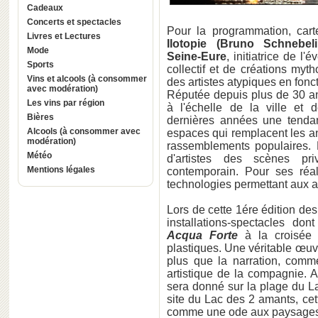
Cadeaux
Concerts et spectacles
Pour la programmation, car
Livres et Lectures
Ilotopie (Bruno Schnebel
Mode
Seine-Eure
, initiatrice de l
Sports
collectif et de créations myt
Vins et alcools (à consommer
des artistes atypiques en fonct
avec modération)
Réputée depuis plus de 30 an
Les vins par région
à l'échelle de la ville et
Bières
dernières années une tendan
Alcools (à consommer avec
espaces qui remplacent les an
modération)
rassemblements populaires. 
Météo
d'artistes des scènes pr
Mentions légales
contemporain. Pour ses réal
technologies permettant aux a
Lors de cette 1ére édition d
installations-spectacles don
Acqua Forte
à la croisée 
plastiques. Une véritable œuv
plus que la narration, comm
artistique de la compagnie. 
sera donné sur la plage du Lag
site du Lac des 2 amants, cet
comme une ode aux paysages 