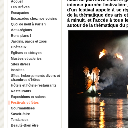
Accueil
intense journée festivalière
Les Brèves
d'un festival appelé à se r
Escapades
de la thématique des arts e
Escapades chez nos voisins
à minuit, et l'accès à tous 
Quoi de neuf à Paris ?
autour de la thématique du 
Actu-régions
Bons plans !
Jardins, parcs et zoos
Châteaux
Eglises et abbayes
Musées et galeries
Sites divers
Insolites
Gîtes, hébergements divers et
chambres d'hôtes
Hôtels et hôtels-restaurants
Restaurants
Expositions et salons
Festivals et fêtes
Gourmandises
Savoir-faire
Tendances
Beauté-Bien être