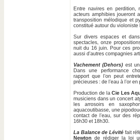
Entre navires en perdition, 
acteurs amphibies joueront a
transposition mélodique et py
constitué autour du violoniste
Sur divers espaces et dans 
spectacles, onze propositions
nuit du 16 juin. Pour ces pr
aussi d'autres compagnies art
Vachement (Dehors)
est u
Dans une performance chor
rapport que l'on peut entre
précieuses : de l'eau à l'or en 
Production de la
Cie Les Aq
musiciens dans un concert aty
les arrosoirs en saxopho
aquacoutibasse, une pipodouc
contact de l'eau, sur des r
16h30 et 18h30.
La Balance de Lévité
fait ré
Newton
de rédiger la loi un