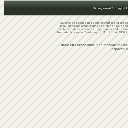
Hébergement & Support L
La ligne de partage des eaux en Ardèche et ses oe
Rhin) : traditions architecturales et fêtes en tous ge
mérite bien une escapade
/
Séjour week-end à Honf
Redoutable, c'est à Cherbourg, CITE DE LA MER
/
Claire en France
aime bien recevoir vos avis
espaces c