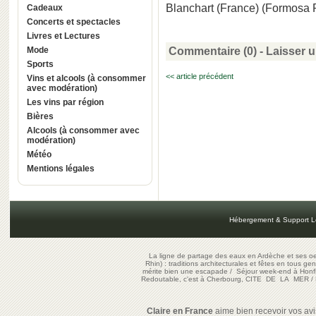
Blanchart (France) (Formosa 
Cadeaux
Concerts et spectacles
Livres et Lectures
Mode
Commentaire (0) -
Laisser 
Sports
<< article précédent
Vins et alcools (à consommer
avec modération)
Les vins par région
Bières
Alcools (à consommer avec
modération)
Météo
Mentions légales
Hébergement & Support L
La ligne de partage des eaux en Ardèche et ses oe
Rhin) : traditions architecturales et fêtes en tous ge
mérite bien une escapade
/
Séjour week-end à Honf
Redoutable, c'est à Cherbourg, CITE DE LA MER
/
Claire en France
aime bien recevoir vos avis