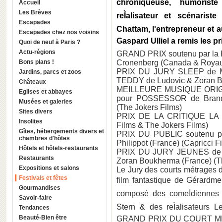
chroniqueuse, humorist
Accueil
Les Brèves
reÌalisateur et scénaris
Escapades
Chattam, l'entrepreneur et a
Escapades chez nos voisins
Gaspard Ulliel a remis les pr
Quoi de neuf à Paris ?
Actu-régions
GRAND PRIX soutenu par la
Bons plans !
Cronenberg (Canada & Royaum
PRIX DU JURY SLEEP de Mic
Jardins, parcs et zoos
TEDDY de Ludovic & Zoran Bo
Châteaux
MEILLEURE MUSIQUE ORIGIN
Eglises et abbayes
pour POSSESSOR de Brand
Musées et galeries
(The Jokers Films)
Sites divers
PRIX DE LA CRITIQUE LA NU
Insolites
Films & The Jokers Films)
Gîtes, hébergements divers et
PRIX DU PUBLIC soutenu pa
chambres d'hôtes
Philippot (France) (Capricci 
Hôtels et hôtels-restaurants
PRIX DU JURY JEUNES de l
Restaurants
Zoran Boukherma (France) (T
Expositions et salons
Le Jury des courts métrages de
Festivals et fêtes
film fantastique de Gérardme
Gourmandises
composé des comeÌdiennes 
Savoir-faire
Stern & des reÌalisateurs 
Tendances
Beauté-Bien être
GRAND PRIX DU COURT MÉ