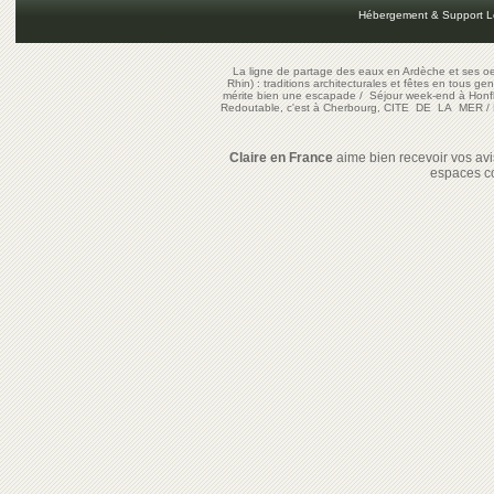
Hébergement & Support L
La ligne de partage des eaux en Ardèche et ses oe
Rhin) : traditions architecturales et fêtes en tous ge
mérite bien une escapade
/
Séjour week-end à Honf
Redoutable, c'est à Cherbourg, CITE DE LA MER
/
Claire en France
aime bien recevoir vos avis
espaces c