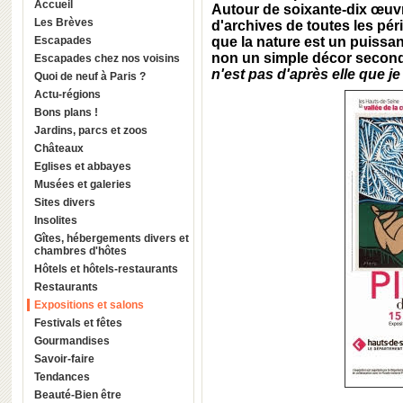
Accueil
Autour de soixante-dix œuv
Les Brèves
d'archives de toutes les pé
Escapades
que la nature est un puissan
non un simple décor seconda
Escapades chez nos voisins
n'est pas d'après elle que je 
Quoi de neuf à Paris ?
Actu-régions
Bons plans !
Jardins, parcs et zoos
Châteaux
Eglises et abbayes
Musées et galeries
Sites divers
Insolites
Gîtes, hébergements divers et
chambres d'hôtes
Hôtels et hôtels-restaurants
Restaurants
Expositions et salons
Festivals et fêtes
Gourmandises
Savoir-faire
Tendances
Beauté-Bien être