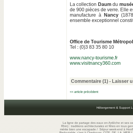
La collection
Daum
du
musée
de 900 pièces de verre. Elle 
manufacture à
Nancy
(1878)
ensemble exceptionnel constit
Office de Tourisme Métropol
Tel : (0)3 83 35 80 10
www.nancy-tourisme.fr
www.visitnancy360.com
Commentaire (1)
-
Laisser 
<< article précédent
Hébergement & Support L
La ligne de partage des eaux en Ardèche et ses oe
Rhin) : traditions architecturales et fêtes en tous ge
mérite bien une escapade
/
Séjour week-end à Honf
Redoutable, c'est à Cherbourg, CITE DE LA MER
/