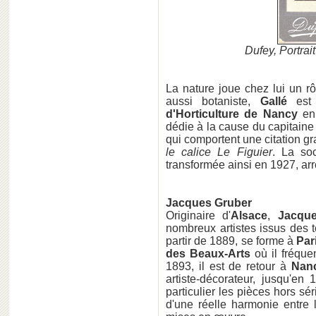
Dufey, Portra
La nature joue chez lui un rô
aussi botaniste,
Gallé
est 
d'Horticulture de Nancy
en
dédie à la cause du capitain
qui comportent une citation gr
le calice Le Figuier
. La so
transformée ainsi en 1927, arr
Jacques Gruber
Originaire d'
Alsace
,
Jacqu
nombreux artistes issus des t
partir de 1889, se forme à
Par
des Beaux-Arts
où il fréquen
1893, il est de retour à
Nan
artiste-décorateur, jusqu'e
particulier les pièces hors sé
d'une réelle harmonie entre 