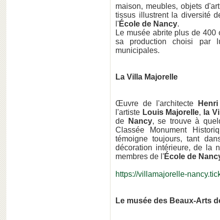
maison, meubles, objets d'art,
tissus illustrent la diversité
l'
École de Nancy
.
Le musée abrite plus de 400 
sa production choisi par l
municipales.
La Villa Majorelle
Œuvre de l'architecte
Henr
l'artiste
Louis Majorelle
,
la V
de
Nancy
, se trouve à que
Classée Monument Historiq
témoigne toujours, tant dan
décoration intérieure, de la n
membres de l'
École de Nancy
https://villamajorelle-nancy.tic
Le musée des Beaux-Arts 