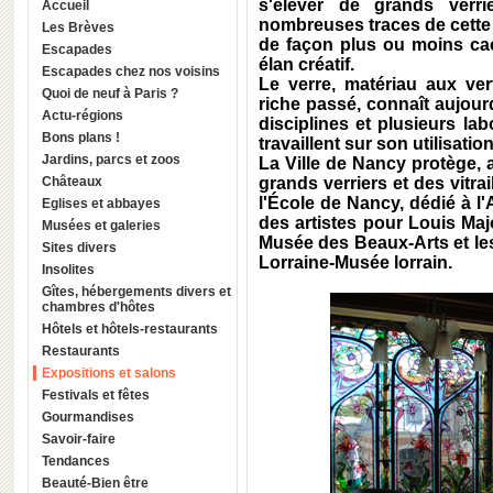
s'élever de grands verri
Accueil
nombreuses traces de cette 
Les Brèves
de façon plus ou moins cac
Escapades
élan créatif.
Escapades chez nos voisins
Le verre, matériau aux vert
Quoi de neuf à Paris ?
riche passé, connaît aujou
Actu-régions
disciplines et plusieurs lab
Bons plans !
travaillent sur son utilisation
Jardins, parcs et zoos
La Ville de Nancy protège, 
Châteaux
grands verriers et des vitra
l'École de Nancy, dédié à l'
Eglises et abbayes
des artistes pour Louis Maj
Musées et galeries
Musée des Beaux-Arts et les
Sites divers
Lorraine-Musée lorrain.
Insolites
Gîtes, hébergements divers et
chambres d'hôtes
Hôtels et hôtels-restaurants
Restaurants
Expositions et salons
Festivals et fêtes
Gourmandises
Savoir-faire
Tendances
Beauté-Bien être