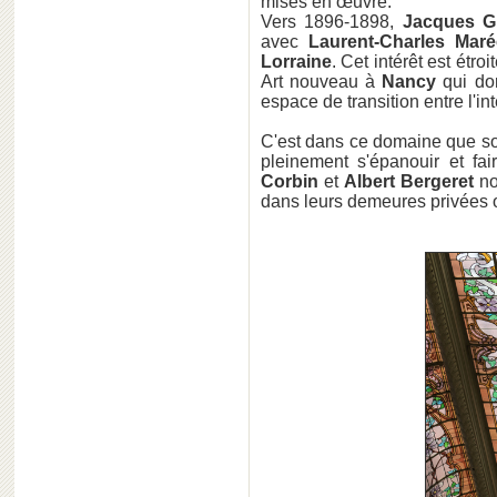
mises en œuvre.
Vers 1896-1898,
Jacques G
avec
Laurent-Charles Mar
Lorraine
. Cet intérêt est étr
Art nouveau à
Nancy
qui don
espace de transition entre l'int
C'est dans ce domaine que so
pleinement s'épanouir et fai
Corbin
et
Albert Bergeret
not
dans leurs demeures privées o