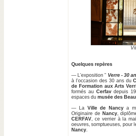
Vi
Quelques repères
— L'exposition "
Verre - 30 a
à l'occasion des 30 ans du
C
de Formation aux Arts Verr
formés au
Cerfav
depuis 199
espaces du
musée des Beaux
— La
Ville de Nancy
a mi
Originaire de
Nancy
, diplôm
CERFAV
, ce verrier à la ma
oeuvres, somptueuses, pour l
Nancy
.