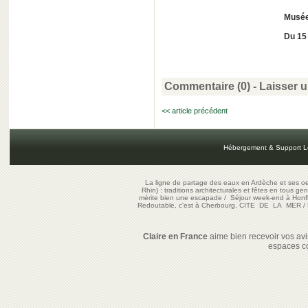
Musée
Du 15
Commentaire (0) -
Laisser 
<< article précédent
Hébergement & Support L
La ligne de partage des eaux en Ardèche et ses oe
Rhin) : traditions architecturales et fêtes en tous ge
mérite bien une escapade
/
Séjour week-end à Honf
Redoutable, c'est à Cherbourg, CITE DE LA MER
/
Claire en France
aime bien recevoir vos avis
espaces c