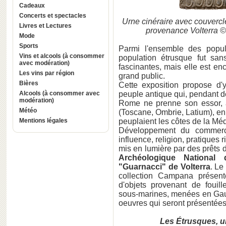
Cadeaux
Concerts et spectacles
Urne cinéraire avec couvercle 
Livres et Lectures
provenance Volterra ©
Mode
Sports
Parmi l'ensemble des popula
Vins et alcools (à consommer
population étrusque fut san
avec modération)
fascinantes, mais elle est e
Les vins par région
grand public.
Bières
Cette exposition propose d'
Alcools (à consommer avec
peuple antique qui, pendant d
modération)
Rome ne prenne son essor, a
Météo
(Toscane, Ombrie, Latium), en c
Mentions légales
peuplaient les côtes de la Méd
Développement du commerce,
influence, religion, pratiques r
mis en lumière par des prêts
Archéologique National
"Guarnacci" de Volterra
. Le
collection Campana présen
d'objets provenant de fouil
sous-marines, menées en Gaul
oeuvres qui seront présentées 
Les Étrusques, u