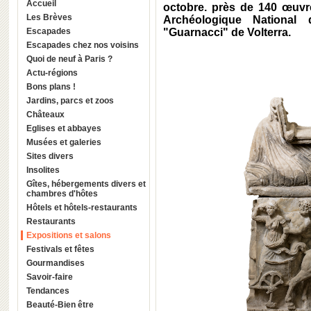
Accueil
octobre. près de 140 œuv
Les Brèves
Archéologique National
Escapades
"Guarnacci" de Volterra.
Escapades chez nos voisins
Quoi de neuf à Paris ?
Actu-régions
Bons plans !
Jardins, parcs et zoos
Châteaux
Eglises et abbayes
Musées et galeries
Sites divers
Insolites
Gîtes, hébergements divers et
chambres d'hôtes
Hôtels et hôtels-restaurants
Restaurants
Expositions et salons
Festivals et fêtes
Gourmandises
Savoir-faire
Tendances
Beauté-Bien être