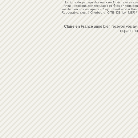
La ligne de partage des eaux en Ardèche et ses oe
Rhin) : traditions architecturales et fêtes en tous ge
mérite bien une escapade
/
Séjour week-end à Honf
Redoutable, c'est à Cherbourg, CITE DE LA MER
/
Claire en France
aime bien recevoir vos avis
espaces c