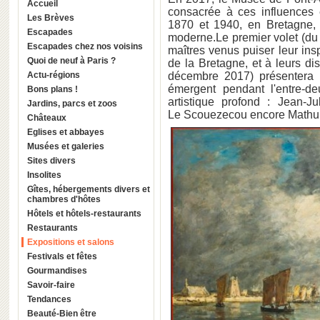
Accueil
consacrée à ces influences e
Les Brèves
1870 et 1940, en Bretagne, 
Escapades
moderne.Le premier volet (du 
Escapades chez nos voisins
maîtres venus puiser leur ins
Quoi de neuf à Paris ?
de la Bretagne, et à leurs dis
Actu-régions
décembre 2017) présentera le
émergent pendant l'entre-d
Bons plans !
artistique profond : Jean-J
Jardins, parcs et zoos
Le Scouezecou encore Mathur
Châteaux
Eglises et abbayes
Musées et galeries
Sites divers
Insolites
Gîtes, hébergements divers et
chambres d'hôtes
Hôtels et hôtels-restaurants
Restaurants
Expositions et salons
Festivals et fêtes
Gourmandises
Savoir-faire
Tendances
Beauté-Bien être