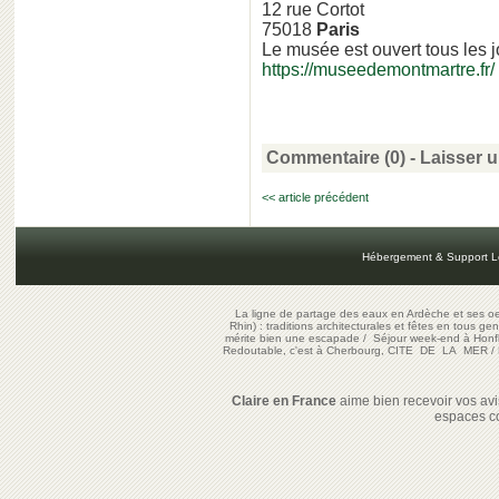
12 rue Cortot
75018
Paris
Le musée est ouvert tous les 
https://museedemontmartre.fr/
Commentaire (0) -
Laisser 
<< article précédent
Hébergement & Support L
La ligne de partage des eaux en Ardèche et ses oe
Rhin) : traditions architecturales et fêtes en tous ge
mérite bien une escapade
/
Séjour week-end à Honf
Redoutable, c'est à Cherbourg, CITE DE LA MER
/
Claire en France
aime bien recevoir vos avis
espaces c