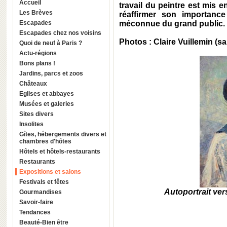
Accueil
travail du peintre est mis e
Les Brèves
réaffirmer son importanc
Escapades
méconnue du grand public.
Escapades chez nos voisins
Photos : Claire Vuillemin (s
Quoi de neuf à Paris ?
Actu-régions
Bons plans !
Jardins, parcs et zoos
Châteaux
Eglises et abbayes
Musées et galeries
Sites divers
Insolites
Gîtes, hébergements divers et
chambres d'hôtes
Hôtels et hôtels-restaurants
Restaurants
Expositions et salons
Festivals et fêtes
Autoportrait ve
Gourmandises
Savoir-faire
Tendances
Beauté-Bien être