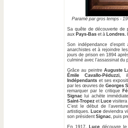
Paramé par gros temps - 19
Sa quête de découverte de
aux
Pays-Bas
et à
Londres.
Son indépendance d'esprit
anarchistes et à rejoindre les
jours de prison en 1894 après
culminé avec l'assassinat du 
Grâce au peintre
Auguste L
Émile Cavallo-Péduzzi,
il
Indépendants
et ses exposit
par les œuvres de
Georges S
remarquer par le critique
Fé
Signac
lui achète immédia
Saint-Tropez
et
Luce
visitera
C'est le début de l'aventur
artistiques.
Luce
deviendra vi
son président
Signac
, puis p
En 1917,
Luce
découvre le