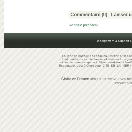
Commentaire (0) -
Laisser 
<< article précédent
Hébergement & Support L
La ligne de partage des eaux en Ardèche et ses oe
Rhin) : traditions architecturales et fêtes en tous ge
mérite bien une escapade
/
Séjour week-end à Honf
Redoutable, c'est à Cherbourg, CITE DE LA MER
/
Claire en France
aime bien recevoir vos avis
espaces c