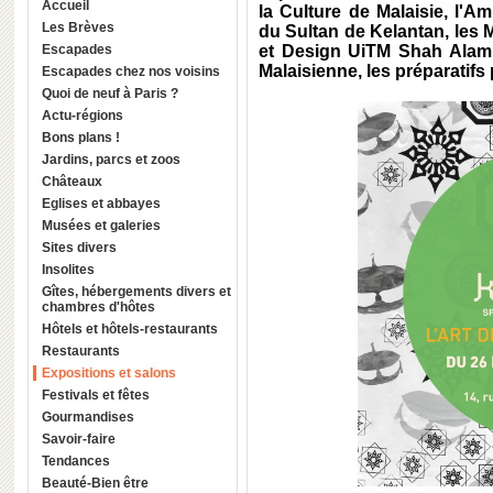
Accueil
la Culture de Malaisie, l'A
Les Brèves
du Sultan de Kelantan, les M
Escapades
et Design UiTM Shah Alam. 
Malaisienne, les préparatifs
Escapades chez nos voisins
Quoi de neuf à Paris ?
Actu-régions
Bons plans !
Jardins, parcs et zoos
Châteaux
Eglises et abbayes
Musées et galeries
Sites divers
Insolites
Gîtes, hébergements divers et
chambres d'hôtes
Hôtels et hôtels-restaurants
Restaurants
Expositions et salons
Festivals et fêtes
Gourmandises
Savoir-faire
Tendances
Beauté-Bien être