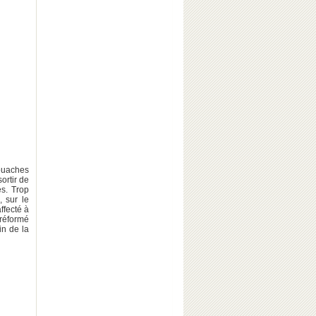
ouaches
ortir de
es. Trop
, sur le
ffecté à
 réformé
in de la