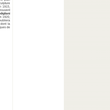
ulpture
n 1915,
rouvent
digliani
en 1920,
ubliera
 dont la
iques de