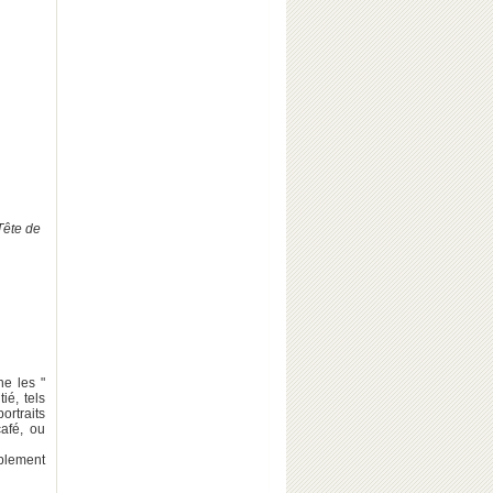
 de
ne les "
ié, tels
ortraits
afé, ou
ablement