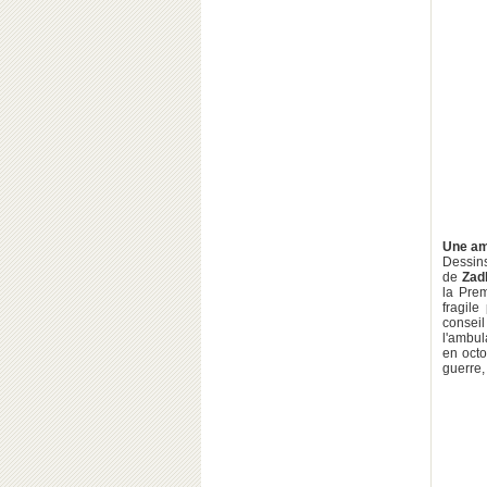
Une am
Dessins
de
Zad
la Prem
fragile
consei
l'ambul
en octo
guerre,