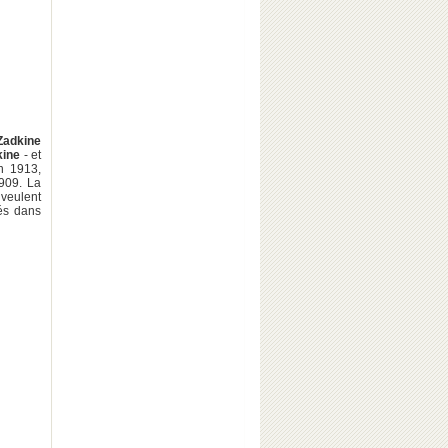
Zadkine
ine
- et
n 1913,
09. La
 veulent
és dans