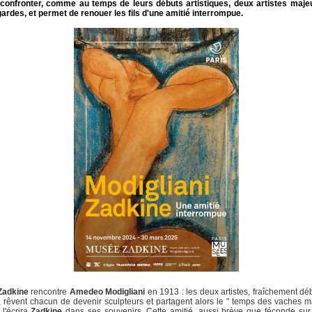
e confronter, comme au temps de leurs débuts artistiques, deux artistes maje
ardes, et permet de renouer les fils d'une amitié interrompue.
Zadkine
rencontre
Amedeo Modigliani
en 1913 : les deux artistes, fraîchement d
, rêvent chacun de devenir sculpteurs et partagent alors le " temps des vaches m
l'écrira
Zadkine
dans ses souvenirs. Cette amitié, aussi brève que féconde sur