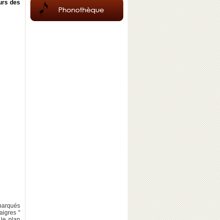
urs des
ébarqués
aigres "
 le plan