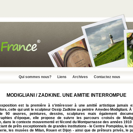
Qui sommes nous?
Liens
Archives
Contactez nous
MODIGLIANI / ZADKINE. UNE AMITIE INTERROMPUE
exposition est la première à s'intéresser à une amitié artistique jamais e
lors, celle qui unit le sculpteur Ossip Zadkine au peintre Amedeo Modigliani. À
de 90 œuvres, peintures, dessins, sculptures mais également docume
raphies d'époque, elle propose de suivre les parcours croisés de Modigl
e, dans le contexte mouvementé et fécond du Montparnasse des années 1910 
iant de prêts exceptionnels de grandes institutions - le Centre Pompidou, le 
erie, les musées de Milan, Rouen et Dijon - ainsi que de prêteurs privés, le 