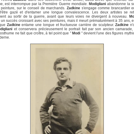
que, est interrompue par la Première Guerre mondiale.
Modigliani
abandonne la sc
 peinture, sur le conseil de marchands.
Zadkine
s'engage comme brancardier e
d'être gazé et d'entamer une longue convalescence. Les deux artistes se ret
ment au sortir de la guerre, avant que leurs voies ne divergent à nouveau.
Mo
 un succès croissant avec ses peintures, mais il meurt prématurément à 35 ans, 
 que
Zadkine
entame une longue et fructueuse carrière de sculpteur.
Zadkine
n'o
digliani
et conservera précieusement le portrait fait par son ancien camarade,
posthume ne fait que croître, à tel point que "
Modi
" devient l'une des figures myth
oderne.