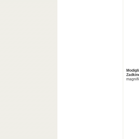
Modigli
Zadkin
magnifï