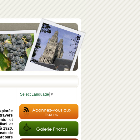
Select Language
▼
xplorée
 travers
nts et
iani et
à 1920.
musée de
parcours