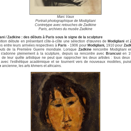
Marc Vaux
Portrait photographique de Modigliani
Contretype avec retouches de Zadkine
Paris, archives du musée Zadkine
ani / Zadkine : des débuts à Paris sous le signe de la sculpture
ition débute en présentant côte-à-côte une sélection d'œuvres de
Modigliani
et
es entre leurs arrivées respectives à
Paris
- 1906 pour
Modigliani,
1910 pour
Zadk
buts de la Première Guerre mondiale. Lorsque
Zadkine
rencontre Modigliani e
i s'adonne pleinement à la sculpture, depuis sa rencontre avec
Brancusi
en 19
 de leur quête artistique ne peut que rapprocher les deux artistes : tous deux
 avec l'esthétique académique et se tournent vers de nouveaux modèles, puis
e
ancienne, les arts khmers et africains.