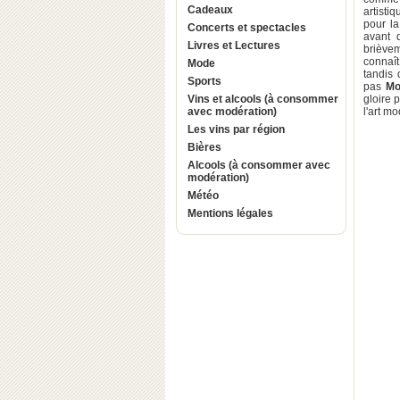
Cadeaux
artisti
pour la
Concerts et spectacles
avant 
Livres et Lectures
briève
connaît
Mode
tandis
Sports
pas
Mo
Vins et alcools (à consommer
gloire 
avec modération)
l'art m
Les vins par région
Bières
Alcools (à consommer avec
modération)
Météo
Mentions légales