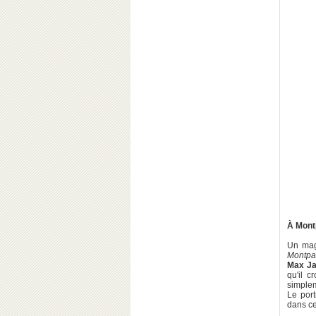
Os
À Montp
Un mag
Montpa
Max Ja
qu'il 
simplem
Le portr
dans ce