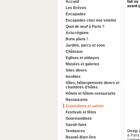
Accueil
fait s
avant-g
Les Brèves
Escapades
Escapades chez nos voisins
Quoi de neuf à Paris ?
Actu-régions
Bons plans !
Jardins, parcs et zoos
Châteaux
Eglises et abbayes
Musées et galeries
Sites divers
Insolites
Gîtes, hébergements divers et
chambres d'hôtes
Hôtels et hôtels-restaurants
Restaurants
Expositions et salons
Festivals et fêtes
Gourmandises
Savoir-faire
Tendances
Ossip 
à
Paris
Beauté-Bien être
comme 