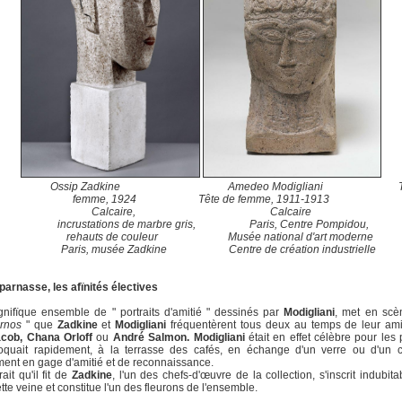
sip Zadkine Amedeo Modigliani Tête
femme, 1924 Tête de femme, 1911-1913
Calcaire, Calcaire
incrustations de marbre gris, Paris, Centre Pompidou,
rehauts de couleur Musée national d'art moderne
Paris, musée Zadkine Centre de création industrielle
arnasse, les afïnités électives
nifïque ensemble de " portraits d'amitié " dessinés par
Modigliani
, met en scè
rnos
" que
Zadkine
et
Modigliani
fréquentèrent tous deux au temps de leur amit
cob, Chana Orloff
ou
André Salmon. Modigliani
était en effet célèbre pour les p
croquait rapidement, à la terrasse des cafés, en échange d'un verre ou d'un c
ent en gage d'amitié et de reconnaissance.
ait qu'il fit de
Zadkine
, l'un des chefs-d'œuvre de la collection, s'inscrit indubit
tte veine et constitue l'un des fleurons de l'ensemble.