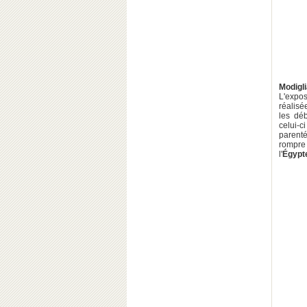
Modigli
L'expos
réalisé
les dé
celui-c
parenté
rompre
l'
Égypt