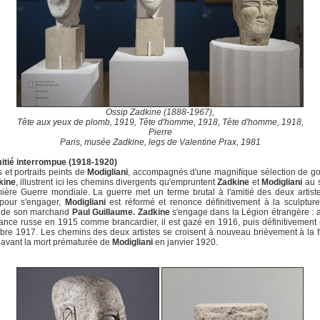
Ossip Zadkine (1888-1967),
Tête aux yeux de plomb, 1919, Tête d'homme, 1918, Tête d'homme, 1918,
Pierre
Paris, musée Zadkine, legs de Valentine Prax, 1981
itié interrompue (1918-1920)
 et portraits peints de
Modigliani
, accompagnés d'une magnifïque sélection de g
kine
, illustrent ici les chemins divergents qu'empruntent
Zadkine
et
Modigliani
au s
ière Guerre mondiale. La guerre met un terme brutal à l'amitié des deux artist
 pour s'engager,
Modigliani
est réformé et renonce défïnitivement à la sculpture
l de son marchand
Paul Guillaume. Zadkine
s'engage dans la Légion étrangère : a
ance russe en 1915 comme brancardier, il est gazé en 1916, puis définitivement
bre 1917. Les chemins des deux artistes se croisent à nouveau brièvement à la f
 avant la mort prématurée de
Modigliani
en janvier 1920.