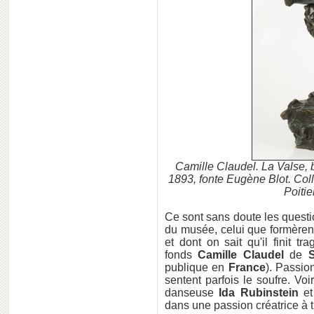
Camille Claudel. La Valse, b
1893, fonte Eugène Blot. Co
Poitie
Ce sont sans doute les quest
du musée, celui que formère
et dont on sait qu'il finit 
fonds
Camille Claudel
de
S
publique en
France
). Passio
sentent parfois le soufre. V
danseuse
Ida Rubinstein
et
dans une passion créatrice à tr