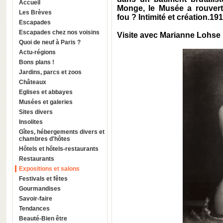
Accueil
Monge, le Musée a rouvert
Les Brèves
fou ? Intimité et création.19
Escapades
Escapades chez nos voisins
Visite avec Marianne Lohse
Quoi de neuf à Paris ?
Actu-régions
Bons plans !
Jardins, parcs et zoos
Châteaux
Eglises et abbayes
Musées et galeries
Sites divers
Insolites
Gîtes, hébergements divers et
chambres d'hôtes
Hôtels et hôtels-restaurants
Restaurants
Expositions et salons
Festivals et fêtes
Gourmandises
Savoir-faire
Tendances
Beauté-Bien être