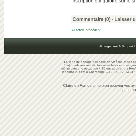
Inscription obligatoire sur le s
Commentaire (0) -
Laisser 
<< article précédent
Hébergement & Support L
La ligne de partage des eaux en Ardèche et ses oe
Rhin) : traditions architecturales et fêtes en tous ge
mérite bien une escapade
/
Séjour week-end à Honf
Redoutable, c'est à Cherbourg, CITE DE LA MER
/
Claire en France
aime bien recevoir vos avis
espaces c