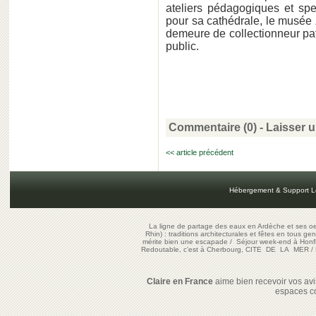
ateliers pédagogiques et sp
pour sa cathédrale, le musée
demeure de collectionneur pa
public.
Commentaire (0) -
Laisser 
<< article précédent
Hébergement & Support L
La ligne de partage des eaux en Ardèche et ses oe
Rhin) : traditions architecturales et fêtes en tous ge
mérite bien une escapade
/
Séjour week-end à Honf
Redoutable, c'est à Cherbourg, CITE DE LA MER
/
Claire en France
aime bien recevoir vos avis
espaces c