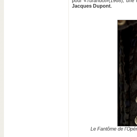
pour «
Turandot
»(1968), une 
Jacques Dupont.
Le Fantôme de l'Opéra