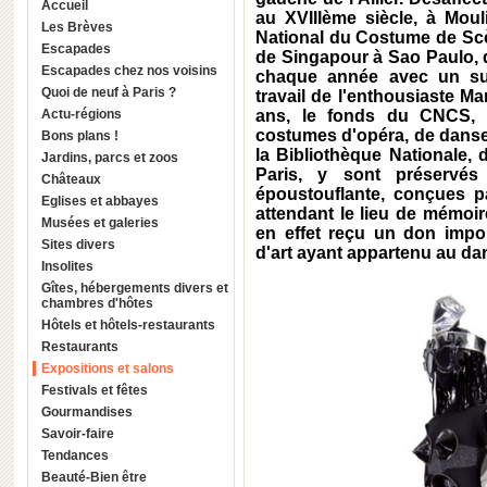
Accueil
au XVIIIème siècle, à Mouli
Les Brèves
National du Costume de Scè
Escapades
de Singapour à Sao Paulo, 
Escapades chez nos voisins
chaque année avec un su
Quoi de neuf à Paris ?
travail de l'enthousiaste M
Actu-régions
ans, le fonds du CNCS, n
costumes d'opéra, de danse,
Bons plans !
la Bibliothèque Nationale,
Jardins, parcs et zoos
Paris, y sont préservé
Châteaux
époustouflante, conçues pa
Eglises et abbayes
attendant le lieu de mémoi
Musées et galeries
en effet reçu un don impo
Sites divers
d'art ayant appartenu au da
Insolites
Gîtes, hébergements divers et
chambres d'hôtes
Hôtels et hôtels-restaurants
Restaurants
Expositions et salons
Festivals et fêtes
Gourmandises
Savoir-faire
Tendances
Beauté-Bien être