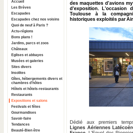
Accueil
des maquettes d'avions myt
Les Brèves
d'exposition. L'occasion d
Escapades
Toulouse à la compagni
historiques exploités par
Ai
Escapades chez nos voisins
Quoi de neuf à Paris ?
Actu-régions
Bons plans !
Jardins, parcs et zoos
Châteaux
Eglises et abbayes
Musées et galeries
Sites divers
Insolites
Gîtes, hébergements divers et
chambres d'hôtes
Hôtels et hôtels-restaurants
Restaurants
Expositions et salons
Festivals et fêtes
Gourmandises
Savoir-faire
Dédié aux premiers temps
Tendances
Lignes Aériennes Latécoèr
Beauté-Bien être
France,
L'Envol des Pionnier