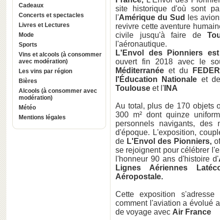
Cadeaux
site historique d'où sont p
Concerts et spectacles
l'
Amérique du Sud
les avions
Livres et Lectures
revivre cette aventure humaine
civile jusqu'à faire de
To
Mode
l'aéronautique.
Sports
L'Envol des Pionniers est
Vins et alcools (à consommer
ouvert fin 2018 avec le s
avec modération)
Méditerranée
et du
FEDER
Les vins par région
l'Éducation Nationale
et d
Bières
Toulouse
et l'
INA
Alcools (à consommer avec
modération)
Au total, plus de 170 objets
Météo
300 m² dont quinze uniform
Mentions légales
personnels navigants, des 
d'époque. L'exposition, coupl
de
L'Envol des Pionniers,
o
se rejoignent pour célébrer l'
l'honneur 90 ans d'histoire d'
Lignes Aériennes Latéc
Aéropostale.
Cette exposition s'adresse
comment l'aviation a évolué a
de voyage avec
Air France