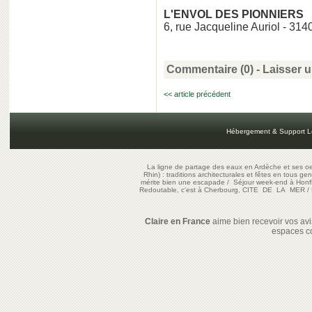
L'ENVOL DES PIONNIERS
6, rue Jacqueline Auriol - 31
Commentaire (0) -
Laisser 
<< article précédent
Hébergement & Support L
La ligne de partage des eaux en Ardèche et ses oe
Rhin) : traditions architecturales et fêtes en tous ge
mérite bien une escapade
/
Séjour week-end à Honf
Redoutable, c'est à Cherbourg, CITE DE LA MER
/
Claire en France
aime bien recevoir vos avis
espaces c