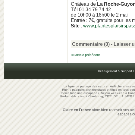
Château de
La Roche-Guyo
Tél 01 34 79 74 42
de 10h00 à 18h00 le 2 mai
Entrée : 7€, gratuite pour les
Site
:
www.plantesplaisirspas
Commentaire (0) -
Laisser 
<< article précédent
Hébergement & Support L
La ligne de partage des eaux en Ardèche et ses oe
Rhin) : traditions architecturales et fêtes en tous ge
mérite bien une escapade
/
Séjour week-end à Honf
Redoutable, c'est à Cherbourg, CITE DE LA MER
/
Claire en France
aime bien recevoir vos avis
espaces c