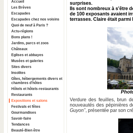
Accueil
surprises.
Les Brèves
Ils sont nombreux à s'être 
Escapades
de 100 exposants avaient in
terrasses.
Claire
était parmi 
Escapades chez nos voisins
Quoi de neuf à Paris ?
Actu-régions
Bons plans !
Jardins, parcs et zoos
Châteaux
Eglises et abbayes
Musées et galeries
Sites divers
Insolites
Gîtes, hébergements divers et
chambres d'hôtes
Hôtels et hôtels-restaurants
Photo
Restaurants
Verdure des feuilles, brun d
Expositions et salons
nouveautés des pépinières do
Festivals et fêtes
Guyon"
, présentée par son cré
Gourmandises
Savoir-faire
Tendances
Beauté-Bien être