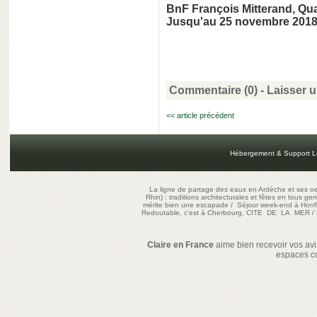
BnF François Mitterand, Qua
Jusqu'au 25 novembre 201
Commentaire (0) -
Laisser 
<< article précédent
Hébergement & Support L
La ligne de partage des eaux en Ardèche et ses oe
Rhin) : traditions architecturales et fêtes en tous ge
mérite bien une escapade
/
Séjour week-end à Honf
Redoutable, c'est à Cherbourg, CITE DE LA MER
/
Claire en France
aime bien recevoir vos avis
espaces c