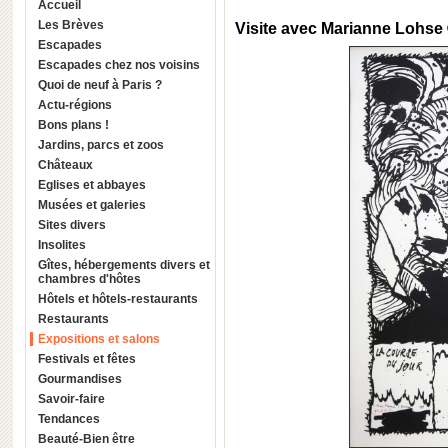
Accueil
Les Brèves
Visite avec Marianne Lohse
Escapades
Escapades chez nos voisins
Quoi de neuf à Paris ?
Actu-régions
Bons plans !
Jardins, parcs et zoos
Châteaux
Eglises et abbayes
Musées et galeries
Sites divers
Insolites
Gîtes, hébergements divers et
chambres d'hôtes
Hôtels et hôtels-restaurants
Restaurants
Expositions et salons
Festivals et fêtes
Gourmandises
Savoir-faire
Tendances
Beauté-Bien être