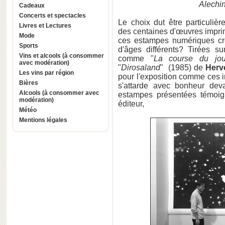
Alechin
Cadeaux
Concerts et spectacles
Le choix dut être particuliè
Livres et Lectures
des centaines d'œuvres impri
Mode
ces estampes numériques crée
Sports
d'âges différents? Tirées s
Vins et alcools (à consommer
comme "
La course du jou
avec modération)
"
Dirosaland
" (1985) de
Herv
Les vins par région
pour l'exposition comme ces
Bières
s'attarde avec bonheur deva
Alcools (à consommer avec
estampes présentées témoigne
modération)
éditeur,
Météo
Mentions légales