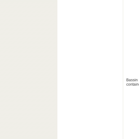
Bassin
contain