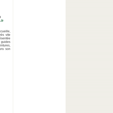
0
.fr
cueille,
rès vite
résentée
 guides
intures,
dans son