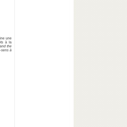
ine une
ts à la
and the
n-sens à