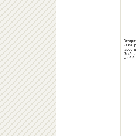
Bosquet
vaste p
typogra
Gods a
vouloir