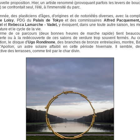
velle proposition. Hier, un artiste renommé (provoquant parfois les levers de bouc
t) se confrontait seul, l'été, à l'immensité du parc.
nnée, des plasticiens d'âges, d'origines et de notoriétés diverses, avec la compl
e Loisy
, PDG du
Palais de Tokyo
et des commissaires
Alfred Pacquement
el
et
Rebecca Lamarche - Vadel,
y évoquent, dans une toute autre saison, les m
ture et le cycle de la vie.
rme de ce parcours (deux bonnes heures de marche rapide) tient beauco
erte ou à la redécouverte de ces salons de verdure trop souvent fermés. Au c
tion, le disque d'
Ugo Rondinone
, des branches de bronze entrelacées, montre, B
'Apollon, un astre solaire affaibli en cette période hivernale. Il semble, de
tive des terrasses, comme tiré par le char divin.