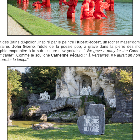
 des Bains d'Apollon, inspiré par le peintre
Hubert Robert,
un rocher massif dom
rairie.
John Giorno
, l'idole de la poésie pop, a gravé dans la pierre des mo
phie empruntée à la sub- culture new yorkaise: "
We gave a party for the Gods 
ll came
"...Comme le souligne
Catherine Pégard
: "
à Versailles, il y aurait un no
 arrêter le temps
".