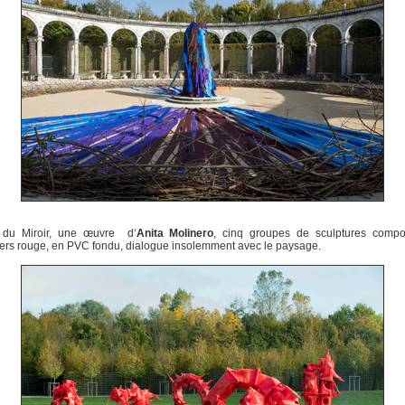
 du Miroir, une œuvre d‘
Anita Molinero
, cinq groupes de sculptures comp
ers rouge, en PVC fondu, dialogue insolemment avec le paysage.