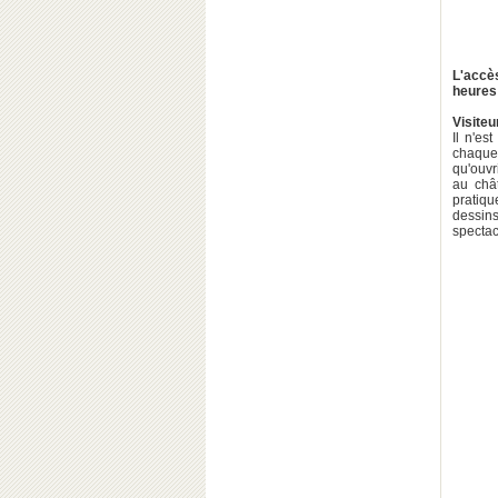
L'accès
heures
Visite
Il n'es
chaque
qu'ouvr
au châ
pratiqu
dessins
spectac