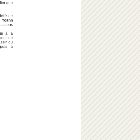
lier que
icité de
, Yoann
utations
up à la
oeur de
assin du
puis la