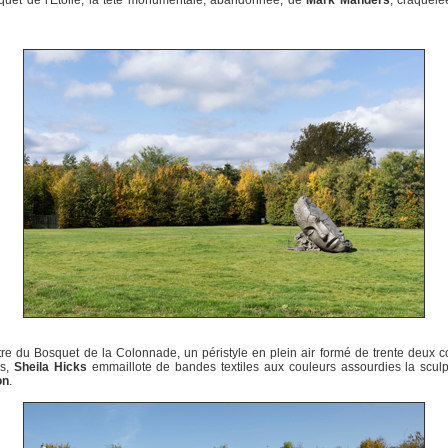
quet de l'Etoile, la tête monumentale, abandonnée, de
Mark Manders
, craquelé
re du Bosquet de la Colonnade, un péristyle en plein air formé de trente deux 
es,
Sheila Hicks
emmaillote de bandes textiles aux couleurs assourdies la scul
on
.