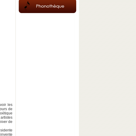
voir les
jours de
poétique
rtistes
hiver
de
ésidente
 invente