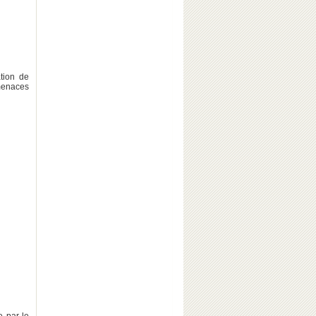
ation de
 menaces