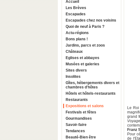
Accueil
Les Brèves
Escapades
Escapades chez nos voisins
Quoi de neuf à Paris ?
Actu-régions
Bons plans !
Jardins, parcs et zoos
Châteaux
Eglises et abbayes
Musées et galeries
Sites divers
Insolites
Gîtes, hébergements divers et
chambres d'hôtes
Hôtels et hôtels-restaurants
Restaurants
Expositions et salons
Le Roi 
Festivals et fêtes
magnifi
grand f
Gourmandises
Voyage
Savoir-faire
contemp
Franz 
Tendances
Pour cé
Beauté-Bien être
de l'E