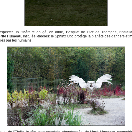
specter un itinéraire obligé, on aime, Bosquet de l'Arc de Triomphe, l'install
rite Humeau
, intitulée
Riddles
: le Sphinx Otto protège la planète des dangers et
és par les humains.