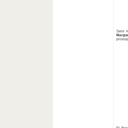
Sans re
Margue
provoqu