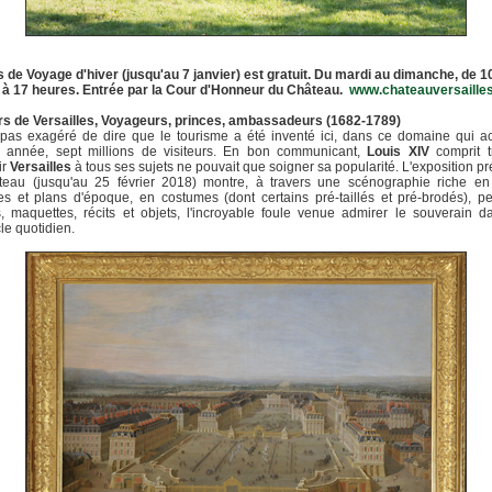
 de Voyage d'hiver (jusqu'au 7 janvier) est gratuit. Du mardi au dimanche, de 1
 à 17 heures. Entrée par la Cour d'Honneur du Château.
www.chateauversailles
urs de Versailles, Voyageurs, princes, ambassadeurs (1682-1789)
t pas exagéré de dire que le tourisme a été inventé ici, dans ce domaine qui ac
 année, sept millions de visiteurs. En bon communicant,
Louis XIV
comprit t
ir
Versailles
à tous ses sujets ne pouvait que soigner sa popularité. L'exposition p
teau (jusqu'au 25 février 2018) montre, à travers une scénographie riche en
es et plans d'époque, en costumes (dont certains pré-taillés et pré-brodés), pe
, maquettes, récits et objets, l'incroyable foule venue admirer le souverain 
le quotidien.