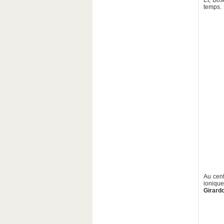
Et, Bos
temps.
Au cent
ioniqu
Girard