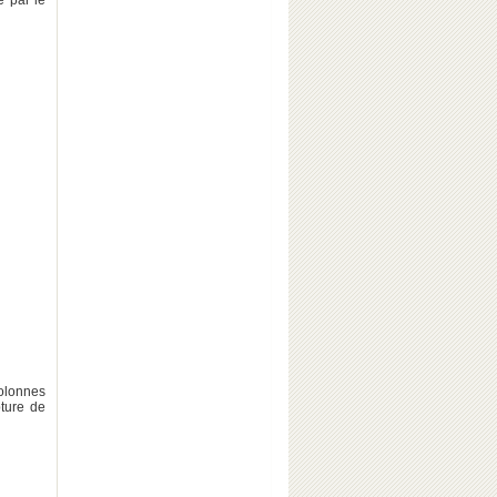
e par le
colonnes
pture de