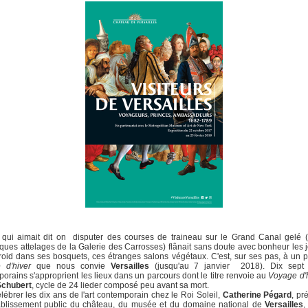
qui aimait dit on disputer des courses de traineau sur le Grand Canal gelé (
ques attelages de la Galerie des Carrosses) flânait sans doute avec bonheur les 
roid dans ses bosquets, ces étranges salons végétaux. C'est, sur ses pas, à un 
 d'hiver
que nous convie
Versailles
(jusqu'au 7 janvier 2018). Dix sept a
orains s'approprient les lieux dans un parcours dont le titre renvoie au
Voyage d'
Schubert
, cycle de 24 lieder composé peu avant sa mort.
lébrer les dix ans de l'art contemporain chez le Roi Soleil,
Catherine Pégard
, pr
tablissement public du château, du musée et du domaine national de
Versailles
,