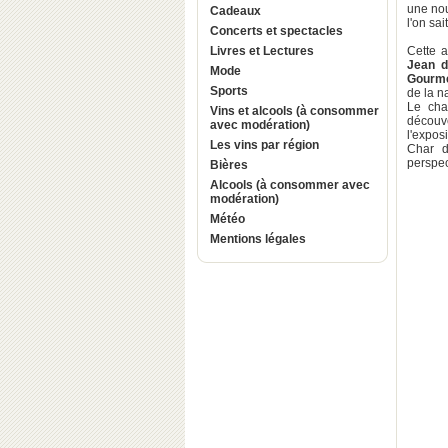
une nou
Cadeaux
l'on sai
Concerts et spectacles
Livres et Lectures
Cette a
Jean d
Mode
Gourm
Sports
de la na
Le cha
Vins et alcools (à consommer
découv
avec modération)
l'exposi
Les vins par région
Char d
perspec
Bières
Alcools (à consommer avec
modération)
Météo
Mentions légales