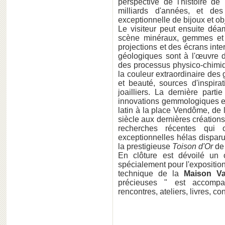
perspective de l'histoire de
milliards d'années, et des 
exceptionnelle de bijoux et obj
Le visiteur peut ensuite déa
scène minéraux, gemmes et c
projections et des écrans int
géologiques sont à l'œuvre 
des processus physico-chimique
la couleur extraordinaire des
et beauté, sources d'inspira
joailliers. La dernière part
innovations gemmologiques et
latin à la place Vendôme, de 
siècle aux dernières créations
recherches récentes qui 
exceptionnelles hélas disparue
la prestigieuse
Toison d'Or
d
En clôture est dévoilé un o
spécialement pour l'exposition, 
technique de la
Maison Va
précieuses " est accompa
rencontres, ateliers, livres, co