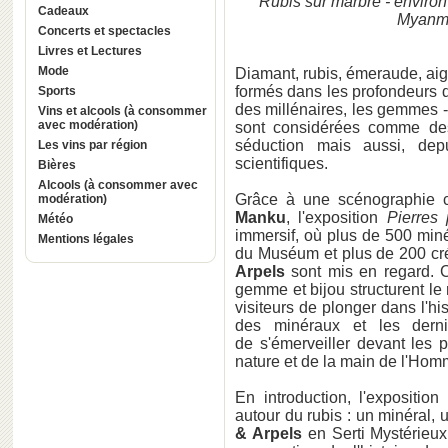
Rubis sur marbre - enviro
Cadeaux
Myanma
Concerts et spectacles
Livres et Lectures
Mode
Diamant, rubis, émeraude, aig
formés dans les profondeurs d
Sports
des millénaires, les gemmes -
Vins et alcools (à consommer
avec modération)
sont considérées comme des
séduction mais aussi, dep
Les vins par région
scientifiques.
Bières
Alcools (à consommer avec
Grâce à une scénographie c
modération)
Manku
, l'exposition
Pierres 
Météo
immersif, où plus de 500 miné
Mentions légales
du Muséum et plus de 200 créa
Arpels
sont mis en regard. Ce
gemme et bijou structurent le 
visiteurs de plonger dans l'hi
des minéraux et les derni
de s'émerveiller devant les 
nature et de la main de l'Hom
En introduction, l'expositio
autour du rubis : un minéral,
& Arpels
en Serti Mystérieux