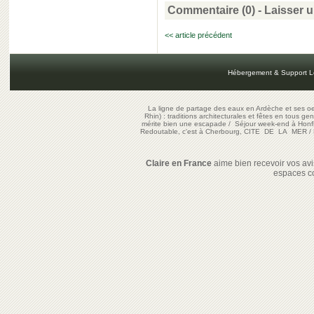
Commentaire (0) -
Laisser 
<< article précédent
Hébergement & Support L
La ligne de partage des eaux en Ardèche et ses oe
Rhin) : traditions architecturales et fêtes en tous ge
mérite bien une escapade
/
Séjour week-end à Honf
Redoutable, c'est à Cherbourg, CITE DE LA MER
/
Claire en France
aime bien recevoir vos avis
espaces c