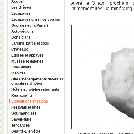
Accueil
ouvre le 3 avril prochain,
Les Brèves
intimement liés : la minéralogi
Escapades
Escapades chez nos voisins
Quoi de neuf à Paris ?
Actu-régions
Bons plans !
Jardins, parcs et zoos
Châteaux
Eglises et abbayes
Musées et galeries
Sites divers
Insolites
Gîtes, hébergements divers et
chambres d'hôtes
Hôtels et hôtels-restaurants
Restaurants
Expositions et salons
Festivals et fêtes
Gourmandises
Savoir-faire
Tendances
Beauté-Bien être