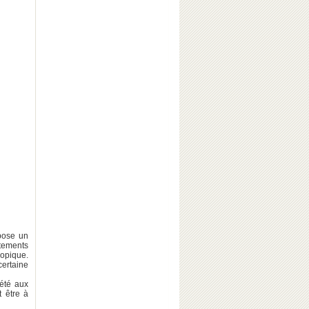
opose un
rtements
copique.
certaine
iété aux
t être à