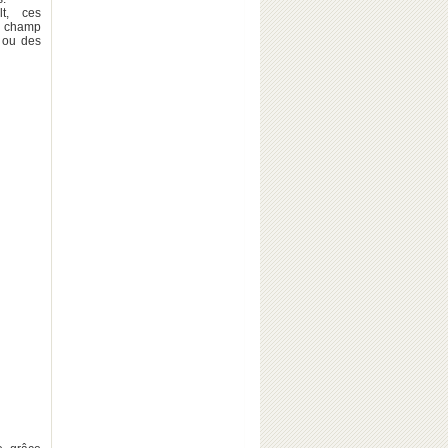
lt, ces
e champ
 ou des