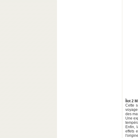
Îlot 2 
Cette s
voyage 
des mat
Une exp
tempéra
Enfin, 
effets 
l'origi