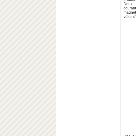
Deux e
couran
magnét
vélos d