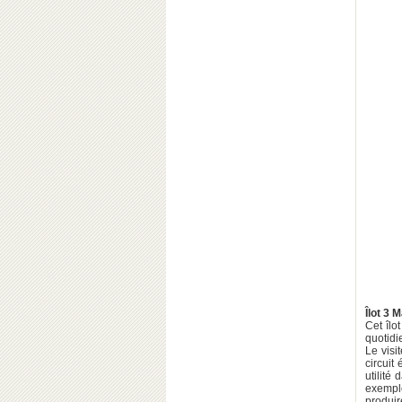
Îlot 3 
Cet îlo
quotidi
Le visi
circuit
utilité
exemple
produir