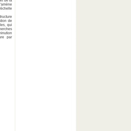
et de la
 l'amène
'échelle
tructure
ation de
les, qui
cherches
minution
ure par