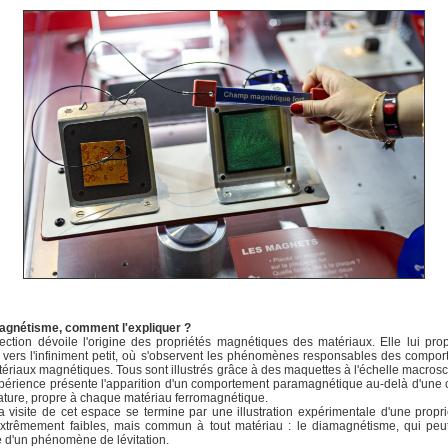
Magnétisme, comment l'expliquer ?
ection dévoile l'origine des propriétés magnétiques des matériaux. Elle lui pr
vers l'infiniment petit, où s'observent les phénomènes responsables des compo
ériaux magnétiques. Tous sont illustrés grâce à des maquettes à l'échelle macros
érience présente l'apparition d'un comportement paramagnétique au-delà d'une 
ture, propre à chaque matériau ferromagnétique.
la visite de cet espace se termine par une illustration expérimentale d'une propr
extrêmement faibles, mais commun à tout matériau : le diamagnétisme, qui peu
ne d'un phénomène de lévitation.