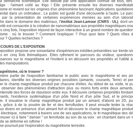
a démarche scientifique. Elle débute par une application connue de tous, dès
âge : l'aimant collé au frigo ! Elle présente ensuite les diverses manifestat
sme et revient sur les origines d'un phénomène fascinant. Applications quotidienn
ntal dans un ordinateur... Le public est guidé d'une découverte à l'autre. Le par
e par la présentation de certaines expériences menées au sein d'un laborat
he dans le domaine des matériaux, l
'institut Jean-Lamour (CNRS - UL)
, dont un
tivité est consacrée à la création de nanomatériaux aux propriétés magnétiques nou
rs cinq îlots, l'exposition répond de façon interactive à un grand nombre de question
isme : où le trouver ? Comment l'expliquer ? Pour quoi faire ? Quels rôles 
eur ? Quelles recherches ?
RCOURS DE L'EXPOSITION
xposition propose une soixantaine d'expériences inédites présentées sur trente-six
es en cinq îlots thématiques. Elles rythment le parcours du visiteur, question
sances sur le magnétisme et l'invitent à en découvrir les propriétés et l'utilité à
ntes manipulations.
Magnétisme, où le trouver ?
ière partie de l'exposition familiarise le public avec le magnétisme et ses pr
aires, identifie les diverses origines possibles (aimants, courants, Terre) et p
ser le champ magnétique produit par chacune d'elles. Au début de sa visite, le pu
à observer des phénomènes d'attraction plus ou moins forts entre deux aimants
l'intensité des forces de répulsion entre eux. Il découvre certaines propriétés fonda
ants, l'existence systématique d'un pôle Nord et d'un pôle Sud, et le princi
le. Il visualise le champ magnétique produit par un aimant, d'abord en 2D, pu
e, grâce à de la poudre de fer et des ferrofluides. Il peut ensuite tester la réa
ux divers en présence d'un aimant fort et découvre le champ magnétique produi
 électrique, notamment à travers une de ses applications, le tri magnétique des déc
amuser ici à faire " danser " un ferrofuide au son de sa voix : en chantant dans un m
uide se déforme en rythme !
t se poursuit par l'exploration du magnétisme terrestre.