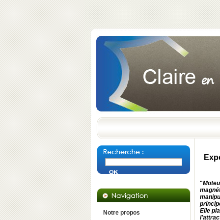
Expo
"
Moteur
magnét
manipu
princip
Elle pl
Notre propos
l'attrac