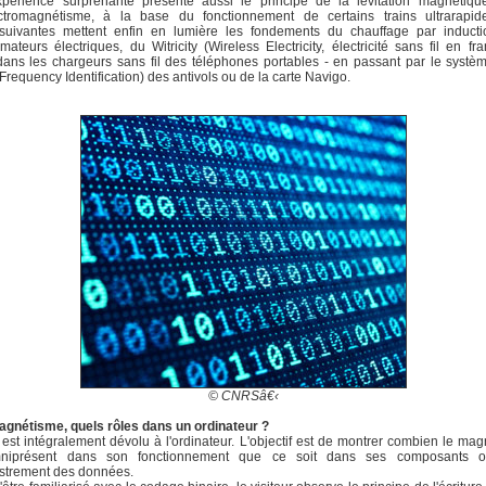
périence surprenante présente aussi le principe de la lévitation magnétiqu
ectromagnétisme, à la base du fonctionnement de certains trains ultrarapid
 suivantes mettent enfin en lumière les fondements du chauffage par inducti
rmateurs électriques, du Witricity (Wireless Electricity, électricité sans fil en fra
 dans les chargeurs sans fil des téléphones portables - en passant par le syst
Frequency Identification) des antivols ou de la carte Navigo.
© CNRSâ€‹
Magnétisme, quels rôles dans un ordinateur ?
t est intégralement dévolu à l'ordinateur. L'objectif est de montrer combien le ma
niprésent dans son fonctionnement que ce soit dans ses composants 
istrement des données.