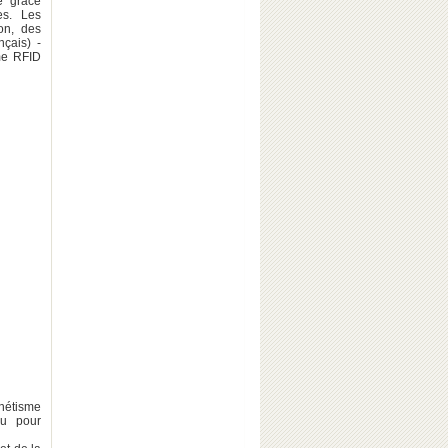
e grâce
es. Les
on, des
nçais) -
ème RFID
gnétisme
ou pour