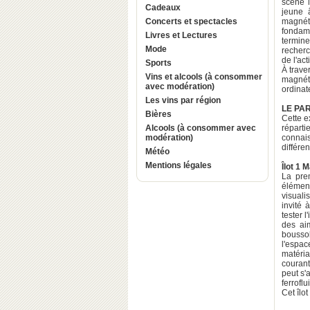
scène l
Cadeaux
jeune 
Concerts et spectacles
magnéti
fondame
Livres et Lectures
termin
Mode
recherc
de l'ac
Sports
À trave
Vins et alcools (à consommer
magnét
avec modération)
ordinat
Les vins par région
LE PA
Bières
Cette e
Alcools (à consommer avec
réparti
modération)
connais
différe
Météo
Mentions légales
Îlot 1 
La prem
élément
visuali
invité 
tester 
des aim
bousso
l'espac
matéria
courant
peut s'
ferrofl
Cet îlo