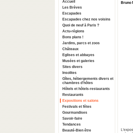
Accueil
Bruno 
Les Brèves
Escapades
Escapades chez nos voisins
Quoi de neuf à Paris ?
Actu-régions
Bons plans !
Jardins, parcs et zoos
Châteaux
Eglises et abbayes
Musées et galeries
Sites divers
Insolites
Gîtes, hébergements divers et
chambres d'hôtes
Hôtels et hôtels-restaurants
Restaurants
Expositions et salons
Festivals et fêtes
Gourmandises
Savoir-faire
Tendances
L'expo
Beauté-Bien être