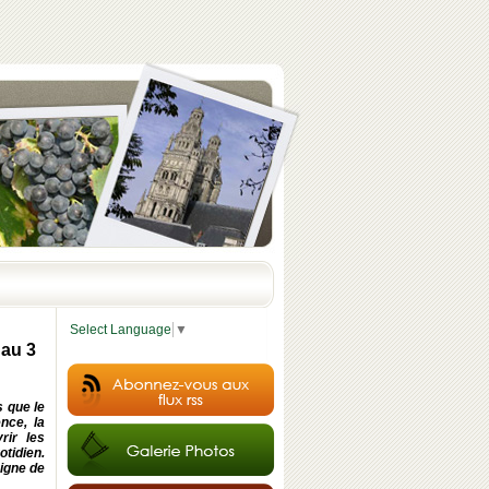
Select Language
▼
'au 3
s que le
nce, la
rir les
otidien.
signe de