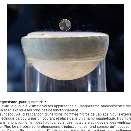
Magnétisme, pour quoi faire ?
t invite le public à visiter diverses applications du magnétisme omniprésentes da
en et en explique les principes de fonctionnement.
teur découvre ici l'apparition d'une force, nommée " force de Laplace ", qui s'exerc
 électrique parcouru par un courant et placé dans un champ magnétique. Il comp
 dans le fonctionnement des haut-parleurs, des moteurs électriques et des ventilate
. Plus loin, il observe le phénomène d'induction et se rend compte qu'il peut ser
e de l'électricité, comme dans l'éclairage des vélos, les alternateurs et les éolienne