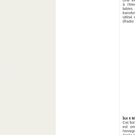
Une ex
à l'él
tables
transfo
utilisé
(Radio 
Îlot 4 
Cet îlo
est om
l'enreg