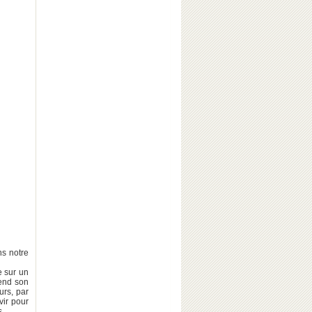
ns notre
e sur un
rend son
urs, par
vir pour
s.