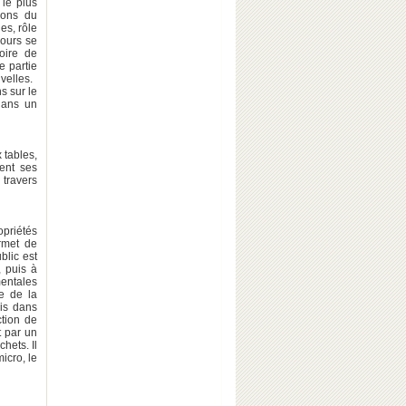
 le plus
ions du
es, rôle
cours se
oire de
e partie
velles.
s sur le
dans un
 tables,
nent ses
 travers
opriétés
ermet de
blic est
, puis à
mentales
pe de la
is dans
ction de
t par un
hets. Il
icro, le