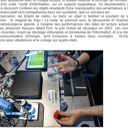
'être familiarisé avec le codage binaire, le visiteur observe le principe de l'écriture 
 d'un octet, l'unité d'information, sur un support magnétique. Sa déambulation
 à découvrir combien les objets résultants d'une manipulation des aimantations à l
finiment petit sont omniprésents dans son quotidien, que ce soit dans les
bancaires, les tickets de métro, ou dans un objet si familier et pourtant de s
orée : le magnet du frigo ! La visite se poursuit avec la découverte et l'explic
étorésistance géante, à l'origine des performances des têtes de lecture actuel
au physicien français Albert Fert, le prix Nobel de physique en 2007. Les re
s récentes, visant au stockage ultrarapide et miniaturisé de l'information, et à la di
consommation d'énergie, sont évoquées à travers deux exemples : l'écrit
ons laser ultrabrèves et le codage sur quatre états.