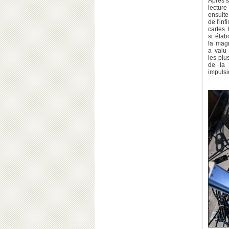
Après s
lecture
ensuite
de l'in
cartes 
si élab
la magn
a valu 
les plu
de la 
impulsi