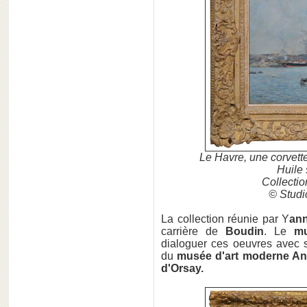
Le Havre, une corvett
Huile 
Collecti
© Studi
La collection réunie par Y
an
carrière de
Boudin
. Le
m
dialoguer ces oeuvres avec s
du
musée d'art moderne An
d'Orsay.