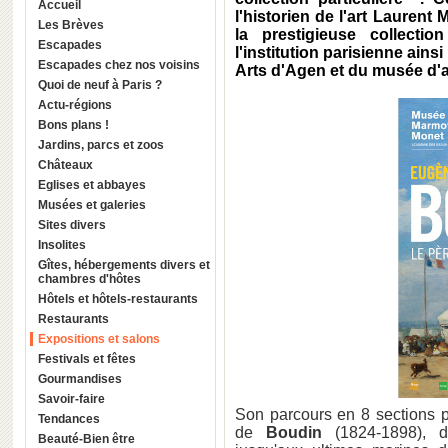
Accueil
l'historien de l'art Lauren
Les Brèves
la prestigieuse collecti
Escapades
l'institution parisienne ain
Escapades chez nos voisins
Arts d'Agen et du musée d'
Quoi de neuf à Paris ?
Actu-régions
Bons plans !
Jardins, parcs et zoos
Châteaux
Eglises et abbayes
Musées et galeries
Sites divers
Insolites
Gîtes, hébergements divers et
chambres d'hôtes
Hôtels et hôtels-restaurants
Restaurants
Expositions et salons
Festivals et fêtes
Gourmandises
Savoir-faire
Son parcours en 8 sections pe
Tendances
de
Boudin
(1824-1898), d
Beauté-Bien être