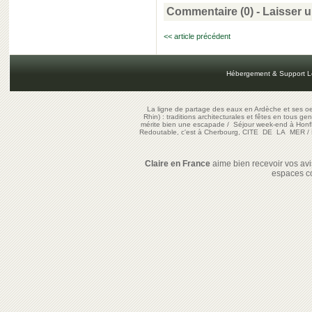
Commentaire (0) -
Laisser 
<< article précédent
Hébergement & Support L
La ligne de partage des eaux en Ardèche et ses oe
Rhin) : traditions architecturales et fêtes en tous ge
mérite bien une escapade
/
Séjour week-end à Honf
Redoutable, c'est à Cherbourg, CITE DE LA MER
/
Claire en France
aime bien recevoir vos avis
espaces c