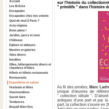
Accueil
sur l'histoire du collection
Les Brèves
" primitifs " dans l'histoire d
Escapades
Escapades chez nos voisins
Quoi de neuf à Paris ?
Actu-régions
Bons plans !
Jardins, parcs et zoos
Châteaux
Eglises et abbayes
Musées et galeries
Sites divers
Insolites
Gîtes, hébergements divers et
chambres d'hôtes
Hôtels et hôtels-restaurants
Restaurants
Expositions et salons
Au fil des années,
Marc Ladre
Festivals et fêtes
unique d'œuvres de référen
Gourmandises
" collection idéale ". D'abor
Savoir-faire
antiques d'une part et par l
Tendances
part, la collection s'ouvre en 
Beauté-Bien être
Articulée en cinq parties, l'e