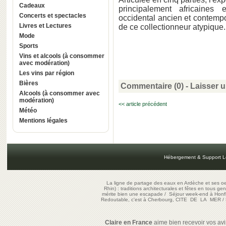
Cadeaux
principalement africaine
Concerts et spectacles
occidental ancien et contempo
Livres et Lectures
de ce collectionneur atypique.
Mode
Sports
Vins et alcools (à consommer
avec modération)
Les vins par région
Bières
Commentaire (0) -
Laisser 
Alcools (à consommer avec
modération)
<< article précédent
Météo
Mentions légales
Hébergement & Support L
La ligne de partage des eaux en Ardèche et ses oe
Rhin) : traditions architecturales et fêtes en tous ge
mérite bien une escapade
/
Séjour week-end à Honf
Redoutable, c'est à Cherbourg, CITE DE LA MER
/
Claire en France
aime bien recevoir vos avis