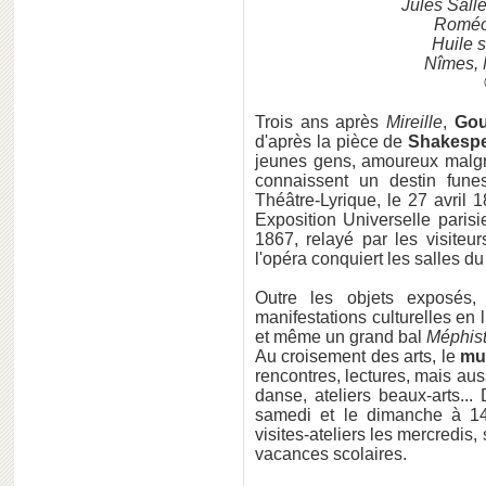
Jules Sal
Roméo
Huile s
Nîmes, 
Trois ans après
Mireille
,
Go
d'après la pièce de
Shakesp
jeunes gens, amoureux malgré
connaissent un destin fune
Théâtre-Lyrique, le 27 avril
Exposition Universelle paris
1867, relayé par les visite
l'opéra conquiert les salles d
Outre les objets exposés
manifestations culturelles en
et même un grand bal
Méphist
Au croisement des arts, le
mu
rencontres, lectures, mais au
danse, ateliers beaux-arts..
samedi et le dimanche à 14
visites-ateliers les mercredis
vacances scolaires.