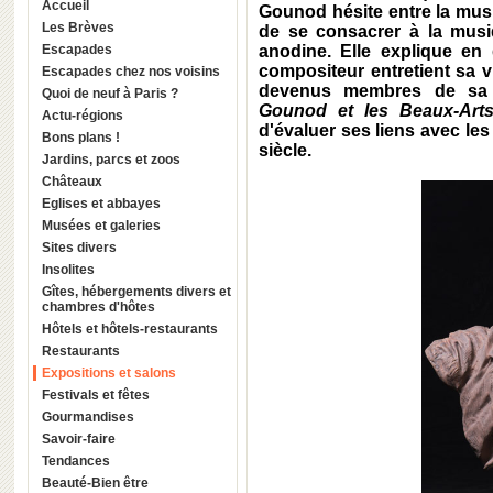
Accueil
Gounod hésite entre la musi
Les Brèves
de se consacrer à la musiq
Escapades
anodine. Elle explique en 
compositeur entretient sa v
Escapades chez nos voisins
devenus membres de sa p
Quoi de neuf à Paris ?
Gounod et les Beaux-Ar
Actu-régions
d'évaluer ses liens avec les
Bons plans !
siècle.
Jardins, parcs et zoos
Châteaux
Eglises et abbayes
Musées et galeries
Sites divers
Insolites
Gîtes, hébergements divers et
chambres d'hôtes
Hôtels et hôtels-restaurants
Restaurants
Expositions et salons
Festivals et fêtes
Gourmandises
Savoir-faire
Tendances
Beauté-Bien être