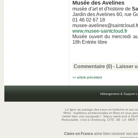
Musée des Avelines
musée d'art et d'histoire de
Sa
Jardin des Avelines 60, rue 
01 46 02 67 18
musee-avelines@saintcloud.f
www.musee-saintcloud.fr
Musée ouvert du mercredi a
18h Entrée libre
Commentaire (0) -
Laisser 
<< article précédent
Hébergement & Support L
La ligne de partage des eaux en Ardèche et ses oe
Rhin) : traditions architecturales et fêtes en tous ge
mérite bien une escapade
/
Séjour week-end à Honf
Redoutable, c'est à Cherbourg, CITE DE LA MER
/
Claire en France
aime bien recevoir vos avis