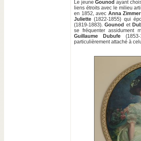
Le jeune
Gounod
ayant chois
liens étroits avec le milieu a
en 1852, avec
Anna Zimme
Juliette
(1822-1855) qui ép
(1819-1883).
Gounod
et
Dub
se fréquenter assidument m
Guillaume Dubufe
(1853-1
particulièrement attaché à celu