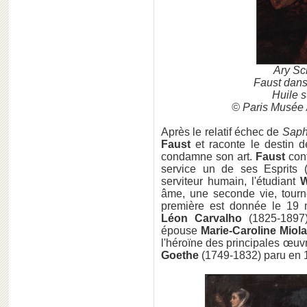
Ary S
Faust dan
Huile s
© Paris Musée 
Après le relatif échec de
Sap
Faust
et raconte le destin d
condamne son art.
Faust
cont
service un de ses Esprits 
serviteur humain, l'étudiant
W
âme, une seconde vie, tourné
première est donnée le 19
Léon Carvalho
(1825-1897)
épouse
Marie-Caroline Miol
l'héroïne des principales œu
Goethe
(1749-1832) paru en 