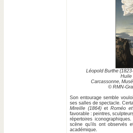
Léopold Burthe (1823-
Huile 
Carcassonne, Musée
© RMN-Grand
Son entourage semble vouloir
ses salles de spectacle. Cert
Mireille (1864)
et
Roméo et J
favorable : peintres, sculpteu
répertoires iconographiques
scène qu'ils ont observés et
académique.