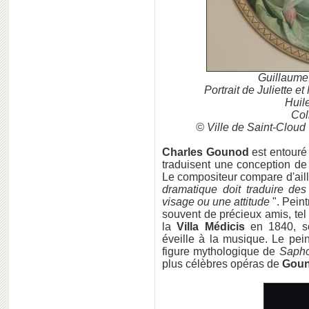
Guillaum
Portrait de Juliette 
Huil
Col
© Ville de Saint-Cloud
Charles Gounod
est entouré d
traduisent une conception de l
Le compositeur compare d'ailleu
dramatique doit traduire de
visage ou une attitude
". Pein
souvent de précieux amis, te
la
Villa Médicis
en 1840, so
éveille à la musique. Le pei
figure mythologique de
Saph
plus célèbres opéras de
Goun