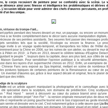
oire, le corps recouvert de peinture pour se confondre avec la scène. Le v
ue dénonce ainsi avec finesse et intelligence les problématiques et dérives 
. L'occasion idéale pour venir admirer des chefs d'œuvres percutants, en prof
té d'un lieu unique.
in, virtuose du trompe-l'œil...
ant parfois pendant des heures devant un mur, un paysage, ou encore un monume
rrive à se fondre complètement dans le décor sans aucune manipulation digitale,
précieuse de ses peintres assistants. Ses oeuvres font passer des messages prof
jets sensibles tels que la société, l'écologie ou encore la finance. Le pro
age invite à un voyage spatio-temporel, et transportera les hôtes de l'Hôtel du
imminent pour la Chine en 2006, sur les ruines de son atelier, ou devant le mur 
 à Pékin en 2010 ; à Paris en 2013, devant le célèbre tableau d'Eugène Delacr
 guidant le peuple " ; toujours dans la capitale, deux ans plus tard, aux côtés de 
 Maison Guerlain. Pour sensibiliser l'opinion publique à la sécurité alimentaire, l
ssi dans les rayons d'un supermarché chinois en 2012. Enfin, un exemplaire de 
 - Chinese Fans sera exposé au Spa Impérial, mettant en scène de nombreux fi
t les postures typiques de certaines peintures de la Renaissance au cœur de p
. Un éventail d'œuvres qui, grâce à leur aspect décalé et original, fera le plaisir d
tant que des initiés.
rodige de la sculpture
Bolin
est un artiste aguerri manipulant la photographie et le camouflage avec br
 été spécialisé dans la sculpture, son domaine de prédilection. Cinq scultpur
tion " Red Hand " seront à découvrir au cœur du palace biarrot ainsi qu'une 
re de son célèbre projet "
Iron Fist
" - la version originale mesurant plus de deux m
elle-ci représente un poing gauche tourné vers le bas s'opposant au geste révolut
ain serrée et dressée vers le ciel. C'est notamment grâce à cette œuvre que
Liu Bo
 comme un des mastodontes dans son domaine. Un plaisir visuel et en relief, à sav