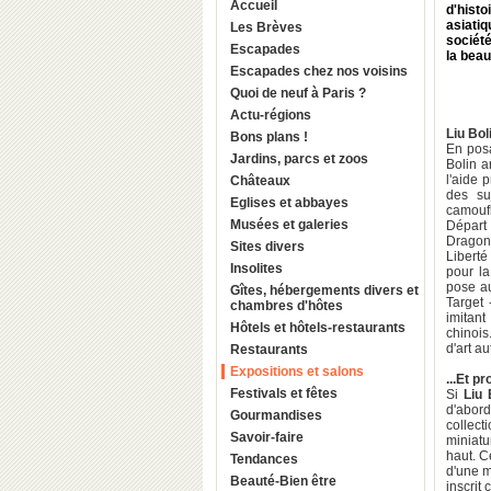
Accueil
d'hist
asiatiq
Les Brèves
société
Escapades
la beau
Escapades chez nos voisins
Quoi de neuf à Paris ?
Actu-régions
Liu Bol
Bons plans !
En pos
Jardins, parcs et zoos
Bolin a
l'aide 
Châteaux
des su
Eglises et abbayes
camoufl
Musées et galeries
Départ 
Dragons
Sites divers
Liberté
Insolites
pour la
pose au
Gîtes, hébergements divers et
Target
chambres d'hôtes
imitan
Hôtels et hôtels-restaurants
chinois
d'art au
Restaurants
Expositions et salons
...Et p
Festivals et fêtes
Si
Liu 
d'abord
Gourmandises
collec
Savoir-faire
miniatu
haut. C
Tendances
d'une m
Beauté-Bien être
inscrit