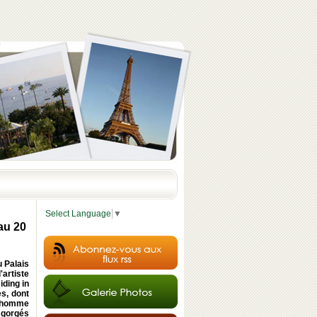
Select Language
▼
 au 20
u Palais
'artiste
iding in
es, dont
l'homme
t gorgés