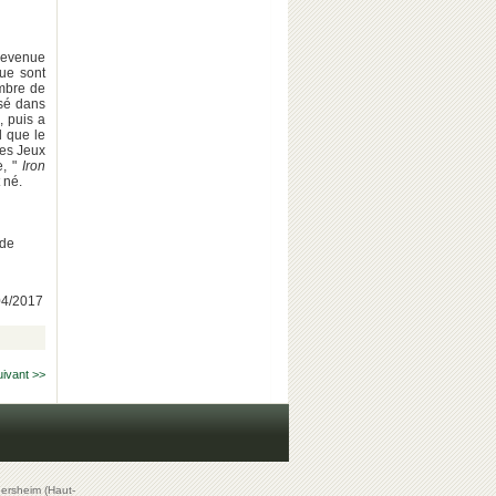
devenue
que sont
ombre de
isé dans
, puis a
d que le
les Jeux
e, "
Iron
 né.
 de
/04/2017
uivant >>
ersheim (Haut-