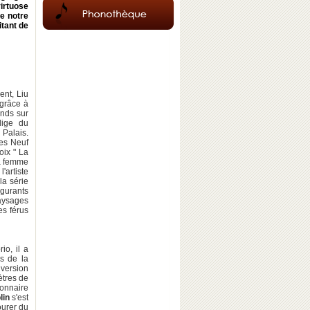
irtuose
de notre
itant de
nt, Liu
 grâce à
onds sur
dige du
 Palais.
des Neuf
oix " La
sa femme
'artiste
la série
gurants
aysages
es férus
io, il a
es de la
version
ètres de
ionnaire
lin
s'est
ourer du