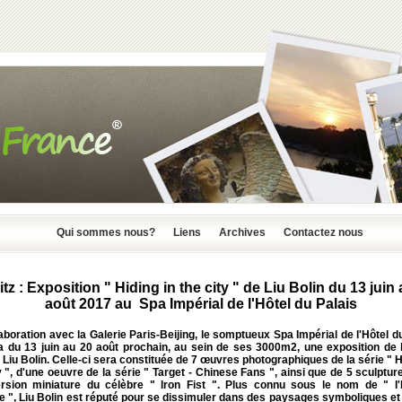
Qui sommes nous?
Liens
Archives
Contactez nous
itz : Exposition " Hiding in the city " de Liu Bolin du 13 juin
août 2017 au Spa Impérial de l'Hôtel du Palais
aboration avec la Galerie Paris-Beijing, le somptueux Spa Impérial de l'Hôtel d
a du 13 juin au 20 août prochain, au sein de ses 3000m2, une exposition de l
 Liu Bolin. Celle-ci sera constituée de 7 œuvres photographiques de la série " H
y ", d'une oeuvre de la série " Target - Chinese Fans ", ainsi que de 5 sculptur
rsion miniature du célèbre " Iron Fist ". Plus connu sous le nom de " 
le ", Liu Bolin est réputé pour se dissimuler dans des paysages symboliques e