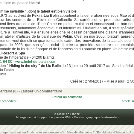
au sein du palace biarrot.
mme invisible ", dont le talent est bien visible
1973 au sud-est de
Pékin, Liu Bolin
appartient à la génération née sous
Mao
et 
sur les cendres de la Révolution Culturelle. Sa carrière et sa production artisti
ment liées au contexte d'une Chine en pleine mutation et connaissant un bon n
rsements, notamment économique et intellectuel. Etudiant en art, il s'est spécial
pture à l'université, y a ensuite enseigné le dessin pendant une dizaine d'années
 un atelier d'artistes de la banlieue de
Pékin
. C'est en mai 2005, lorsqu'il appren
ement veut démolir ce quartier dans le cadre des rénovations de la capitale pour 
ques de 2008, que son génie éclot : il crée sa première sculpture monumental
ymbole de la fin d'une époque et de l'oppression du pouvoir en place. Un artiste est
al Resort & Spa
e de l'Impératrice - 64200 Biarritz
1 64 00
-
www.hotel-du-palais.com
ion " Hiding in the city " de Liu Bolin
du 13 juin au 20 août 2017 au Spa Impérial
 du Palais
libre
Créé le : 27/04/2017 - Mise à jour : 27
ntaire (0) -
Laisser un commentaire
Retour au sommaire
le précédent
article s
© Claire en France
Hébergement & Support Le plus du Web
-
Création graphique Pratikmedia
-
artage des eaux en Ardèche et ses oeuvres d'art
Vins de Montlouis
/
L'Eco-Musée d'Alsace à Ung