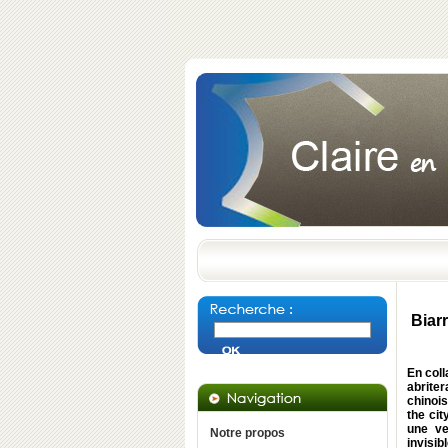
Biarr
En coll
abriter
chinois
the cit
une ve
Notre propos
invisib