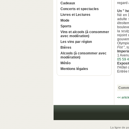
regard 
Cadeaux
Concerts et spectacles
Un " ho
Livres et Lectures
Né en 
adulte 
Mode
étroite
Sports
bouleve
la scul
Vins et alcools (à consommer
rejoint
avec modération)
gouvern
Les vins par région
Olympi
Fist
", s
Bières
Imperi
Alcools (à consommer avec
1 Avenu
modération)
05 59 4
Météo
Exposit
l'Hôtel
Mentions légales
Entrée 
Comme
<< artic
La ligne de p