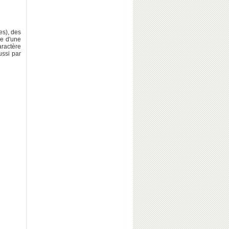
es), des
ue d'une
aractère
ussi par