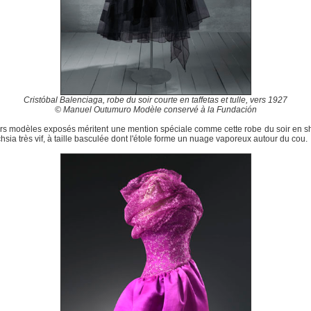
Cristóbal Balenciaga, robe du soir courte en taffetas et tulle, vers 1927
© Manuel Outumuro Modèle conservé à la Fundación
rs modèles exposés méritent une mention spéciale comme cette robe du soir en 
chsia très vif, à taille basculée dont l'étole forme un nuage vaporeux autour du cou.