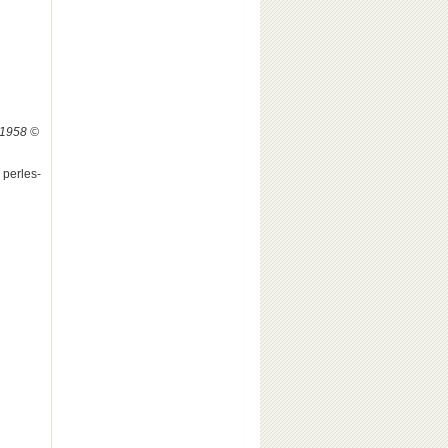
, 1958 ©
perles-