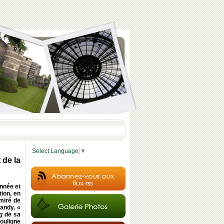
Select Language
▼
 de la
année et
tion, en
miré de
andy. «
ng de sa
souligne