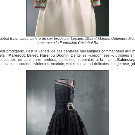
stóbal Balenciaga, boléro du soir brodé par Lesage, 1959 © Manuel Outumuro Mo
conservé à la Fundación Cristóbal Ba
est prodigieux, c'est la variété de ces dentelles mécaniques commandées aux m
iers :
Marescot, Brivet, Hurel
ou
Dognin
. Dentelles »créponnées », utilisées en
 découpés ou appliqués, perlées, pailletées, repeintes à la main…
Balenciag
, dosant les couleurs violentes: écarlate, violet mais aussi délicates : beige rosé, gr