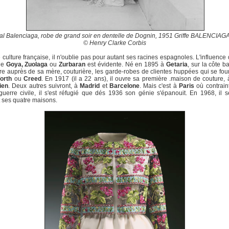
al Balenciaga, robe de grand soir en dentelle de Dognin, 1951 Griffe BALENCIAGA
© Henry Clarke Corbis
e culture française, il n'oublie pas pour autant ses racines espagnoles. L'influence
de
Goya, Zuolaga
ou
Zurbaran
est évidente. Né en 1895 à
Getaria
, sur la côte b
e auprès de sa mère, couturière, les garde-robes de clientes huppées qui se fou
orth
ou
Creed
. En 1917 (il a 22 ans), il ouvre sa première .maison de couture,
ien
. Deux autres suivront, à
Madrid
et
Barcelone
. Mais c'est à
Paris
où contraint 
guerre civile, il s'est réfugié que dés 1936 son génie s'épanouit. En 1968, il se
 ses quatre maisons.