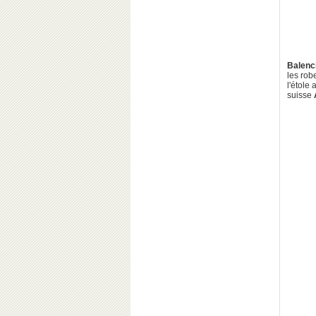
Balenc
les rob
l'étole
suisse