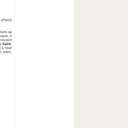
 (Paris)
 dans sa
asque, il
rnissent
 à
Saint-
à l'exil
 retire,