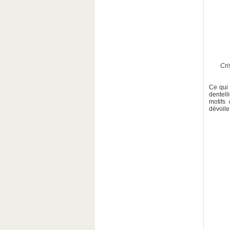
Cri
Ce qui 
dentell
motifs
dévoile