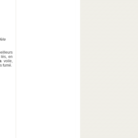
dèle
eilleurs
 lés, en
a
voile,
is fumé.