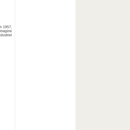
en 1957,
 imagine
dustriel