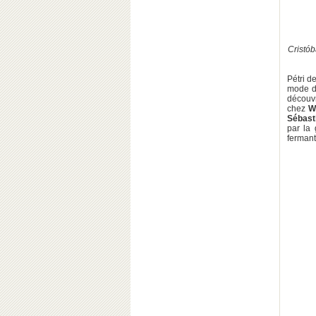
Cristób
Pétri d
mode 
découvr
chez
W
Sébast
par la 
fermant