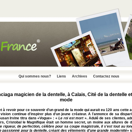
Qui sommes nous?
Liens
Archives
Contactez nous
ciaga magicien de la dentelle, à Calais, Cité de la dentelle et
mode
et à revoir pour ce souvenir d'un grand de la mode qui aurait eu 120 ans cette 
 vision continue d'inspirer plus d'un jeune créateur. A l'annonce de sa dispari
usan Irvine titra dans «Vogue» : «
Le roi est mort
». Adulé de ses clientes, ad
irs, Cristobal le Magnifique était un homme secret, un moine aux allures de d
e rigueur, de perfection, célèbre pour sa coupe magistrale, il s'est tout au lo
re passionné pour la dentelle, créant des vêtements d'une grande modernité
» 