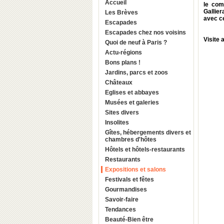
Accueil
le com
Gallie
Les Brèves
avec ce
Escapades
Escapades chez nos voisins
Visite
Quoi de neuf à Paris ?
Actu-régions
Bons plans !
Jardins, parcs et zoos
Châteaux
Eglises et abbayes
Musées et galeries
Sites divers
Insolites
Gîtes, hébergements divers et
chambres d'hôtes
Hôtels et hôtels-restaurants
Restaurants
Expositions et salons
Festivals et fêtes
Gourmandises
Savoir-faire
Tendances
Beauté-Bien être