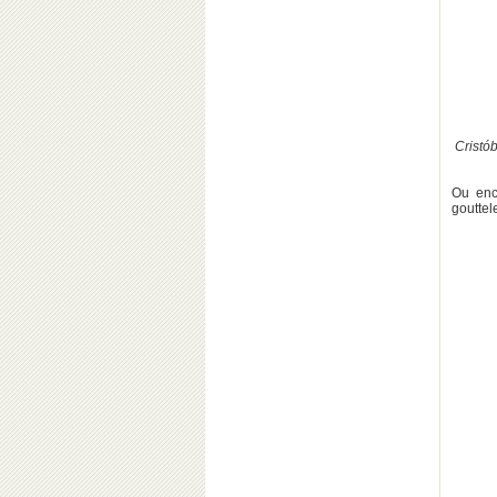
Cristób
Ou enc
gouttel