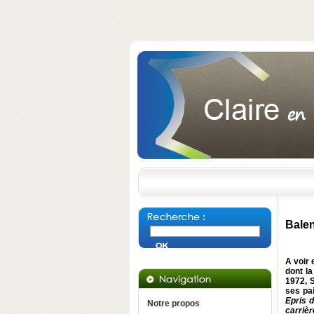
Balen
A voir 
dont la
1972, S
ses pa
Epris d
Notre propos
carriè