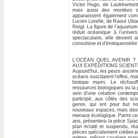
Victor Hugo, de Lautréamont
mais aussi des montées de
apparaissent également com
Lucien Lorelle, de Raoul Uba
Reigl. La figure de l'aquari
réduit océanique à l'univers
spectaculaire, elle devient 
convulsive et d'érotiquevoilée 
L'OCÉAN QUEL AVENIR ? 
AUX EXPÉDITIONS SCIEN
Aujourd'hui, les peurs ancienn
océans suscitaient l'effroi, ma
biotope marin. Le réchauff
ressources biologiques ou la 
sein d'une création contempo
participé, aux côtés des sci
genre, qui ont pour but no
nouveaux espaces, mais dava
menace écologique. Parmi ces 
ans, présentera la pièce Spa
plan éclaté et suspendu, ré
pièces spécialement créées pou
mètres, mêlant cavaliers mar