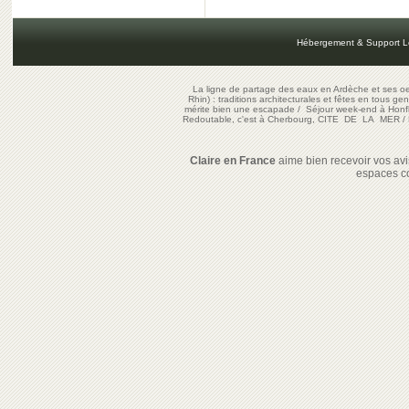
Hébergement & Support L
La ligne de partage des eaux en Ardèche et ses oe
Rhin) : traditions architecturales et fêtes en tous ge
mérite bien une escapade
/
Séjour week-end à Honf
Redoutable, c'est à Cherbourg, CITE DE LA MER
/
Claire en France
aime bien recevoir vos avis
espaces c