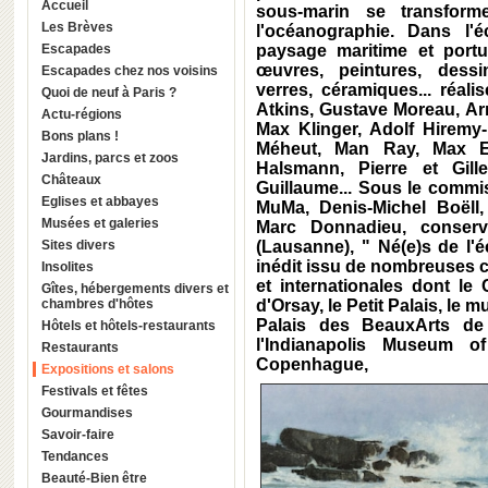
Accueil
sous-marin se transforme
Les Brèves
l'océanographie. Dans l'é
Escapades
paysage maritime et portu
œuvres, peintures, dessi
Escapades chez nos voisins
verres, céramiques... réal
Quoi de neuf à Paris ?
Atkins, Gustave Moreau, Ar
Actu-régions
Max Klinger, Adolf Hiremy-
Bons plans !
Méheut, Man Ray, Max Ern
Jardins, parcs et zoos
Halsmann, Pierre et Gill
Châteaux
Guillaume... Sous le commis
Eglises et abbayes
MuMa, Denis-Michel Boëll,
Musées et galeries
Marc Donnadieu, conser
Sites divers
(Lausanne), " Né(e)s de l'
inédit issu de nombreuses c
Insolites
et internationales dont l
Gîtes, hébergements divers et
chambres d'hôtes
d'Orsay, le Petit Palais, le
Palais des BeauxArts de 
Hôtels et hôtels-restaurants
l'Indianapolis Museum o
Restaurants
Copenhague,
Expositions et salons
Festivals et fêtes
Gourmandises
Savoir-faire
Tendances
Beauté-Bien être