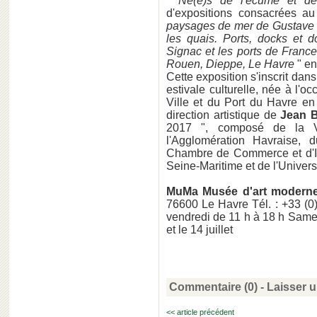
"
Né(e)s de l'écume et de
d'expositions consacrées a
paysages de mer de Gustave
les quais. Ports, docks et 
Signac et les ports de France
Rouen, Dieppe, Le Havre
" en
Cette exposition s'inscrit dan
estivale culturelle, née à l'o
Ville et du Port du Havre en
direction artistique de
Jean 
2017 ", composé de la 
l'Agglomération Havraise,
Chambre de Commerce et d'In
Seine-Maritime et de l'Univer
MuMa Musée d'art moderne
76600 Le Havre Tél. : +33 (0
vendredi de 11 h à 18 h Same
et le 14 juillet
Commentaire (0) -
Laisser 
<< article précédent