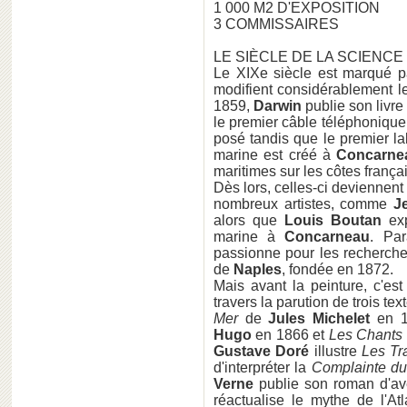
1 000 M2 D'EXPOSITION
3 COMMISSAIRES
LE SIÈCLE DE LA SCIENCE
Le XIXe siècle est marqué pa
modifient considérablement l
1859,
Darwin
publie son livre
le premier câble téléphonique 
posé tandis que le premier la
marine est créé à
Concarne
maritimes sur les côtes frança
Dès lors, celles-ci deviennent
nombreux artistes, comme
J
alors que
Louis Boutan
exp
marine à
Concarneau
. Par
passionne pour les recherche
de
Naples
, fondée en 1872.
Mais avant la peinture, c'est 
travers la parution de trois t
Mer
de
Jules Michelet
en 
Hugo
en 1866 et
Les Chants 
Gustave Doré
illustre
Les Tr
d'interpréter la
Complainte du
Verne
publie son roman d'a
réactualise le mythe de l'At