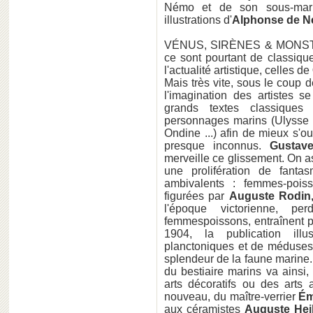
Némo et de son sous-mari
illustrations d'
Alphonse de Ne
VÉNUS, SIRÈNES & MONST
ce sont pourtant de classiqu
l'actualité artistique, celles de
Mais très vite, sous le coup de
l'imagination des artistes 
grands textes classiques
personnages marins (Ulysse 
Ondine ...) afin de mieux s'ou
presque inconnus.
Gustav
merveille ce glissement. On as
une prolifération de fanta
ambivalents : femmes-poiss
figurées par
Auguste Rodin,
l'époque victorienne, pe
femmespoissons, entraînent p
1904, la publication ill
planctoniques et de méduses
splendeur de la faune marine. 
du bestiaire marins va ainsi,
arts décoratifs ou des arts a
nouveau, du maître-verrier
Ém
aux céramistes
Auguste Heil