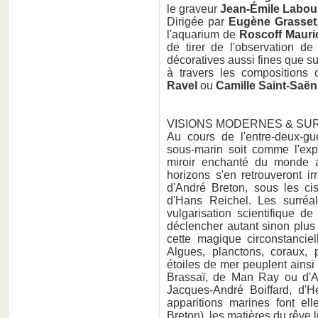
le graveur
Jean-Émile Labou
Dirigée par
Eugène Grasset
l'aquarium de
Roscoff Mauric
de tirer de l'observation de
décoratives aussi fines que s
à travers les compositions
Ravel
ou
Camille Saint-Saën
VISIONS MODERNES & SU
Au cours de l'entre-deux-g
sous-marin soit comme l'exp
miroir enchanté du monde aé
horizons s'en retrouveront 
d'André Breton, sous les c
d'Hans Reichel. Les surréal
vulgarisation scientifique d
déclencher autant sinon plus 
cette magique circonstancie
Algues, planctons, coraux,
étoiles de mer peuplent ainsi
Brassaï, de Man Ray ou d'An
Jacques-André Boiffard, d'
apparitions marines font ell
Breton), les matières du rêve