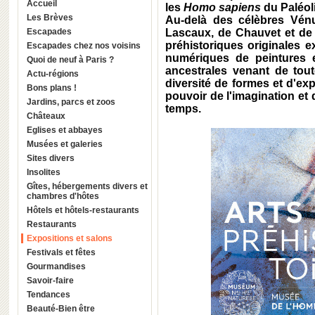
Accueil
les
Homo sapiens
du Paléoli
Les Brèves
Au-delà des célèbres Vén
Escapades
Lascaux, de Chauvet et de 
préhistoriques originales 
Escapades chez nos voisins
numériques de peintures 
Quoi de neuf à Paris ?
ancestrales venant de tou
Actu-régions
diversité de formes et d'exp
Bons plans !
pouvoir de l'imagination et 
Jardins, parcs et zoos
temps.
Châteaux
Eglises et abbayes
Musées et galeries
Sites divers
Insolites
Gîtes, hébergements divers et
chambres d'hôtes
Hôtels et hôtels-restaurants
Restaurants
Expositions et salons
Festivals et fêtes
Gourmandises
Savoir-faire
Tendances
Beauté-Bien être