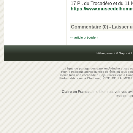
17 Pl. du Trocadéro et du 1
https://www.museedelhomme
Commentaire (0) -
Laisser 
<< article précédent
Hébergement & Support L
La ligne de partage des eaux en Ardèche et ses oe
Rhin) : traditions architecturales et fêtes en tous ge
mérite bien une escapade
/
Séjour week-end à Honf
Redoutable, c'est à Cherbourg, CITE DE LA MER
/
Claire en France
aime bien recevoir vos avis
espaces c