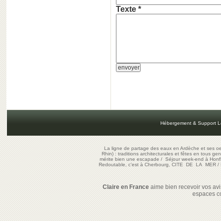
Texte *
Hébergement & Support L
La ligne de partage des eaux en Ardèche et ses oe
Rhin) : traditions architecturales et fêtes en tous ge
mérite bien une escapade
/
Séjour week-end à Honf
Redoutable, c'est à Cherbourg, CITE DE LA MER
/
Claire en France
aime bien recevoir vos avis
espaces c