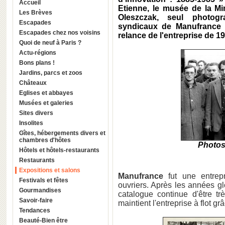
Accueil
Etienne, le musée de la M
Les Brèves
Oleszczak, seul photog
Escapades
syndicaux de Manufrance à 
Escapades chez nos voisins
relance de l'entreprise de 1
Quoi de neuf à Paris ?
Actu-régions
Bons plans !
Jardins, parcs et zoos
Châteaux
Eglises et abbayes
Musées et galeries
Sites divers
Insolites
Gîtes, hébergements divers et
chambres d'hôtes
Photos
Hôtels et hôtels-restaurants
Restaurants
Expositions et salons
Manufrance
fut une entrepr
Festivals et fêtes
ouvriers. Après les années gl
Gourmandises
catalogue continue d'être t
Savoir-faire
maintient l'entreprise à flot g
Tendances
Beauté-Bien être