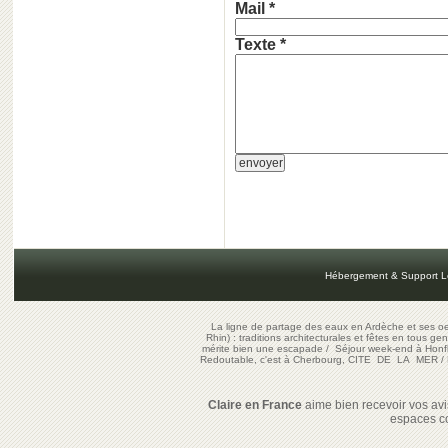
Mail *
Texte *
Hébergement & Support L
La ligne de partage des eaux en Ardèche et ses oe
Rhin) : traditions architecturales et fêtes en tous ge
mérite bien une escapade
/
Séjour week-end à Honf
Redoutable, c'est à Cherbourg, CITE DE LA MER
/
Claire en France
aime bien recevoir vos avis
espaces c