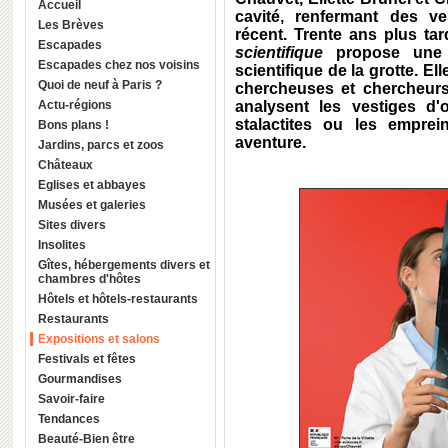
Accueil
cavité, renfermant des ve
Les Brèves
récent. Trente ans plus tar
Escapades
scientifique
propose une i
Escapades chez nos voisins
scientifique de la grotte. El
Quoi de neuf à Paris ?
chercheuses et chercheur
Actu-régions
analysent les vestiges d'
stalactites ou les emprei
Bons plans !
aventure.
Jardins, parcs et zoos
Châteaux
Eglises et abbayes
Musées et galeries
Sites divers
Insolites
Gîtes, hébergements divers et
chambres d'hôtes
Hôtels et hôtels-restaurants
Restaurants
Expositions et salons
Festivals et fêtes
Gourmandises
Savoir-faire
Tendances
Beauté-Bien être