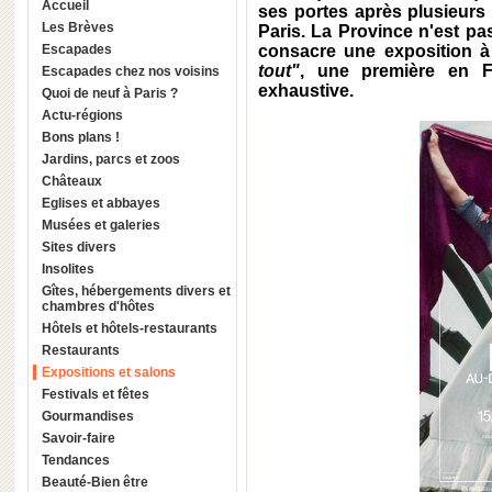
Accueil
ses portes après plusieurs
Les Brèves
Paris
. La
Province
n'est pa
Escapades
consacre une exposition 
tout"
, une première en
F
Escapades chez nos voisins
exhaustive.
Quoi de neuf à Paris ?
Actu-régions
Bons plans !
Jardins, parcs et zoos
Châteaux
Eglises et abbayes
Musées et galeries
Sites divers
Insolites
Gîtes, hébergements divers et
chambres d'hôtes
Hôtels et hôtels-restaurants
Restaurants
Expositions et salons
Festivals et fêtes
Gourmandises
Savoir-faire
Tendances
Beauté-Bien être