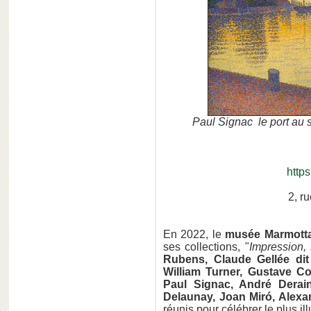
Paul Signac le port au
http
2, r
En 2022, le
musée Marmott
ses collections, "
Impression, 
Rubens, Claude Gellée dit
William Turner, Gustave Co
Paul Signac, André Derain
Delaunay, Joan Miró, Alexa
réunis pour célébrer le plus illu