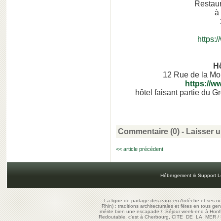
Restau
à
https:
H
12 Rue de la Mo
https://w
hôtel faisant partie du 
Commentaire (0) -
Laisser 
<< article précédent
Hébergement & Support L
La ligne de partage des eaux en Ardèche et ses oe
Rhin) : traditions architecturales et fêtes en tous ge
mérite bien une escapade
/
Séjour week-end à Honf
Redoutable, c'est à Cherbourg, CITE DE LA MER
/