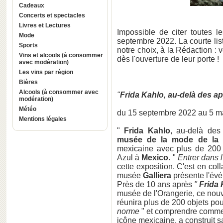
Cadeaux
Concerts et spectacles
Livres et Lectures
Impossible de citer toutes l
Mode
septembre 2022. La courte list
Sports
notre choix, à la Rédaction : 
Vins et alcools (à consommer
dès l'ouverture de leur porte !
avec modération)
Les vins par région
Bières
Alcools (à consommer avec
"
Frida Kahlo, au-delà des a
modération)
Météo
du 15 septembre 2022 au 5 m
Mentions légales
"
Frida Kahlo
, au-delà des
musée de la mode de la 
mexicaine avec plus de 200 
Azul à
Mexico
. "
Entrer dans l'
cette exposition. C'est en col
musée
Galliera
présente l'év
Près de 10 ans après
"
Frida 
musée de l'Orangerie, ce nouv
réunira plus de 200 objets pou
norme
" et comprendre commen
icône mexicaine, a construit 