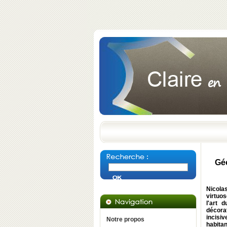
Géo
Nicola
virtuos
l'art 
décorat
incisiv
Notre propos
habita