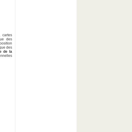
, cartes
 que des
position
 que des
e de la
nnelles