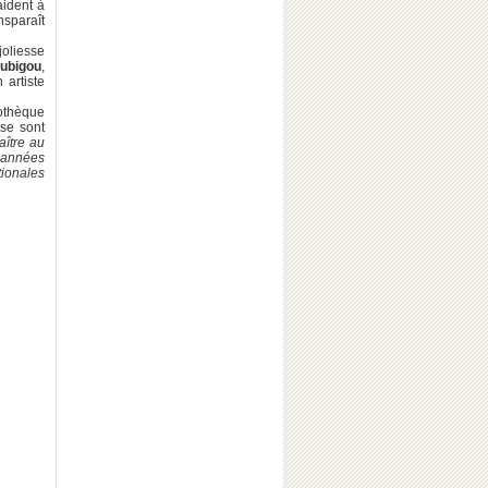
aident à
nsparaît
joliesse
ubigou
,
 artiste
othèque
 se sont
aître au
s années
tionales