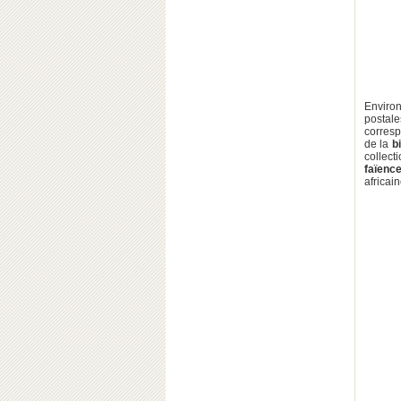
Environ
postale
corresp
de la
b
collect
faïenc
africai