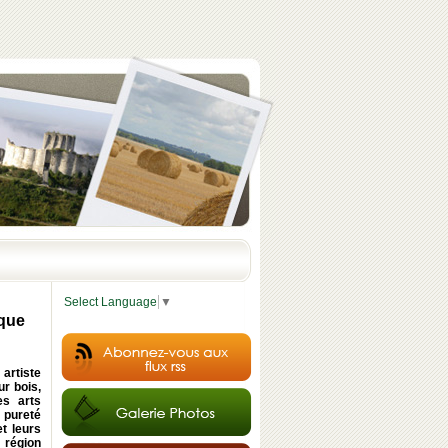
Select Language
▼
èque
artiste
ur bois,
es arts
a pureté
et leurs
 région