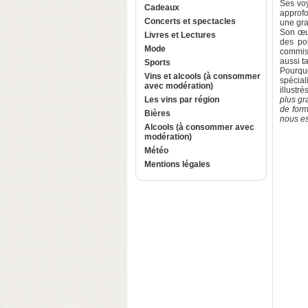
Ses vo
Cadeaux
approfo
Concerts et spectacles
une gra
Son œuv
Livres et Lectures
des por
Mode
commiss
aussi t
Sports
Pourqu
Vins et alcools (à consommer
spécial
avec modération)
illustr
Les vins par région
plus gr
de form
Bières
nous e
Alcools (à consommer avec
modération)
Météo
Mentions légales