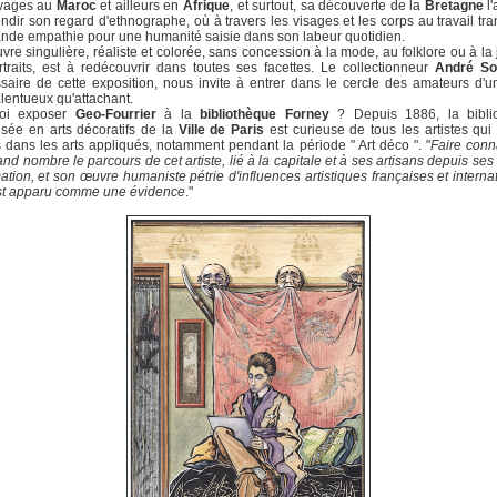
yages au
Maroc
et ailleurs en
Afrique
, et surtout, sa découverte de la
Bretagne
l'
ndir son regard d'ethnographe, où à travers les visages et les corps au travail tra
nde empathie pour une humanité saisie dans son labeur quotidien.
re singulière, réaliste et colorée, sans concession à la mode, au folklore ou à la 
traits, est à redécouvrir dans toutes ses facettes. Le collectionneur
André So
aire de cette exposition, nous invite à entrer dans le cercle des amateurs d'un
alentueux qu'attachant.
oi exposer
Geo-Fourrier
à la
bibliothèque Forney
? Depuis 1886, la bibli
isée en arts décoratifs de la
Ville de Paris
est curieuse de tous les artistes qui
és dans les arts appliqués, notamment pendant la période " Art déco ". "
Faire conn
and nombre le parcours de cet artiste, lié à la capitale et à ses artisans depuis se
ation, et son œuvre humaniste pétrie d'influences artistiques françaises et interna
st apparu comme une évidence
."