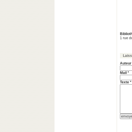
Biblio
1 rue d
Lais
Auteur
Mail *
Texte *