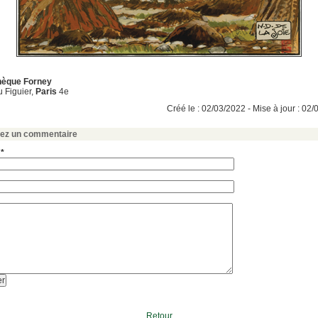
thèque Forney
u Figuier,
Paris
4e
Créé le : 02/03/2022 - Mise à jour : 02
sez un commentaire
 *
Retour