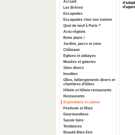
Accueil
d'adop
d'appr
Les Brèves
Escapades
Escapades chez nos voisins
Quoi de neuf à Paris ?
Actu-régions
Bons plans !
Jardins, parcs et zoos
Châteaux
Eglises et abbayes
Musées et galeries
Sites divers
Insolites
Gîtes, hébergements divers et
chambres d'hôtes
Hôtels et hôtels-restaurants
Restaurants
Expositions et salons
Festivals et fêtes
Gourmandises
Savoir-faire
Tendances
Beauté-Bien être