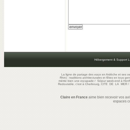
Hébergement & Support L
La ligne de partage des eaux en Ardèche et ses oe
Rhin) : traditions architecturales et fêtes en tous ge
mérite bien une escapade
/
Séjour week-end à Honf
Redoutable, c'est à Cherbourg, CITE DE LA MER
/
Claire en France
aime bien recevoir vos avis
espaces c