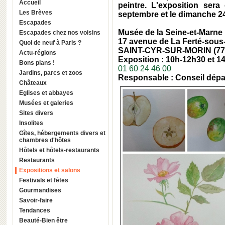
Accueil
peintre. L'exposition sera
Les Brèves
septembre et le dimanche 2
Escapades
Musée de la Seine-et-Marne
Escapades chez nos voisins
17 avenue de La Ferté-sous
Quoi de neuf à Paris ?
SAINT-CYR-SUR-MORIN (77
Actu-régions
Exposition : 10h-12h30 et 1
Bons plans !
01 60 24 46 00
Jardins, parcs et zoos
Responsable : Conseil dépa
Châteaux
Eglises et abbayes
Musées et galeries
Sites divers
Insolites
Gîtes, hébergements divers et
chambres d'hôtes
Hôtels et hôtels-restaurants
Restaurants
Expositions et salons
Festivals et fêtes
Gourmandises
Savoir-faire
Tendances
Beauté-Bien être