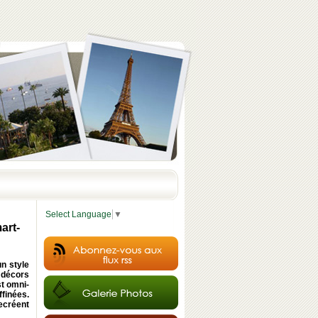
Select Language
▼
art-
un style
 décors
st omni-
finées.
ecréent