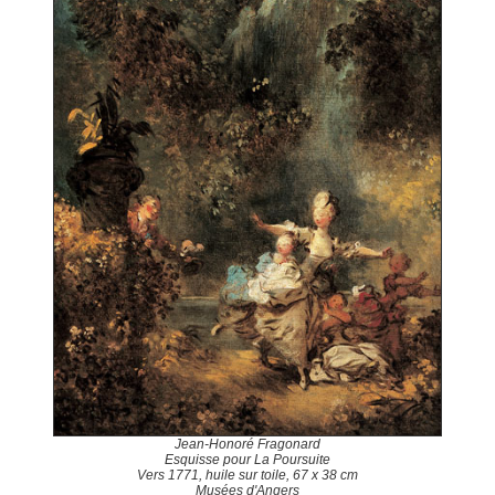
Jean-Honoré Fragonard
Esquisse pour La Poursuite
Vers 1771, huile sur toile, 67 x 38 cm
Musées d'Angers