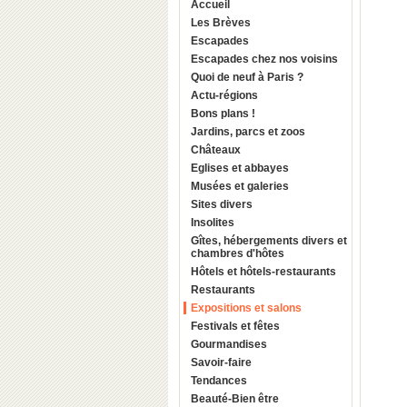
Accueil
Les Brèves
Escapades
Escapades chez nos voisins
Quoi de neuf à Paris ?
Actu-régions
Bons plans !
Jardins, parcs et zoos
Châteaux
Eglises et abbayes
Musées et galeries
Sites divers
Insolites
Gîtes, hébergements divers et
chambres d'hôtes
Hôtels et hôtels-restaurants
Restaurants
Expositions et salons
Festivals et fêtes
Gourmandises
Savoir-faire
Tendances
Beauté-Bien être