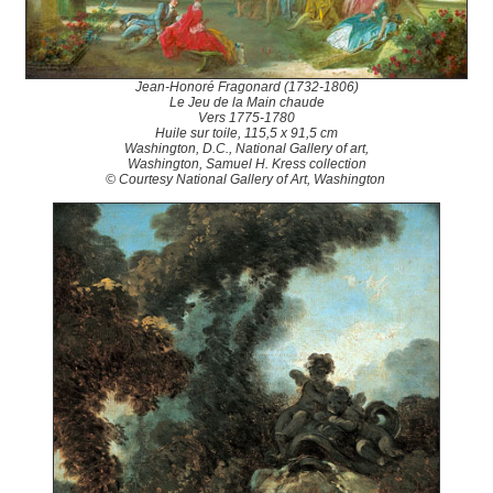
Jean-Honoré Fragonard (1732-1806)
Le Jeu de la Main chaude
Vers 1775-1780
Huile sur toile, 115,5 x 91,5 cm
Washington, D.C., National Gallery of art,
Washington, Samuel H. Kress collection
© Courtesy National Gallery of Art, Washington