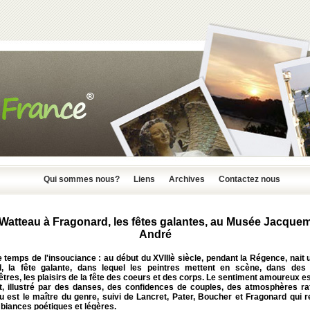
Qui sommes nous?
Liens
Archives
Contactez nous
Watteau à Fragonard, les fêtes galantes, au Musée Jacquem
André
e temps de l'insouciance : au début du XVIIIè siècle, pendant la Régence, nait 
al, la fête galante, dans lequel les peintres mettent en scène, dans des
res, les plaisirs de la fête des coeurs et des corps. Le sentiment amoureux e
t, illustré par des danses, des confidences de couples, des atmosphères raf
u est le maître du genre, suivi de Lancret, Pater, Boucher et Fragonard qui r
biances poétiques et légères.