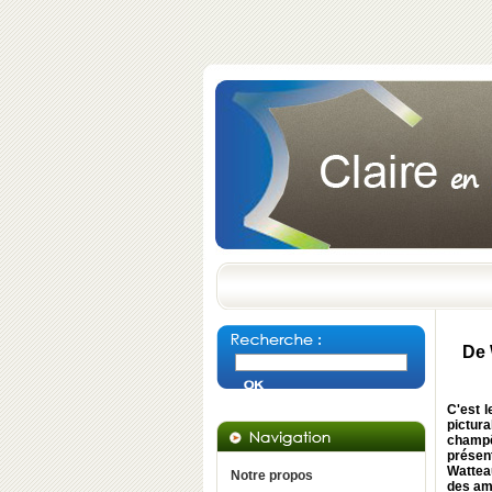
De 
C'est l
pictur
champêt
présen
Wattea
Notre propos
des am