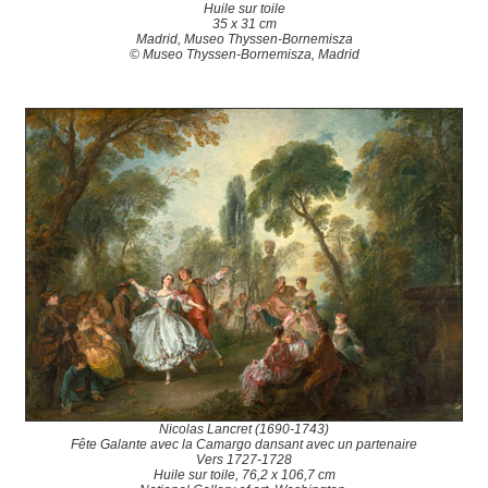
Huile sur toile
35 x 31 cm
Madrid, Museo Thyssen-Bornemisza
© Museo Thyssen-Bornemisza, Madrid
Nicolas Lancret (1690-1743)
Fête Galante avec la Camargo dansant avec un partenaire
Vers 1727-1728
Huile sur toile, 76,2 x 106,7 cm