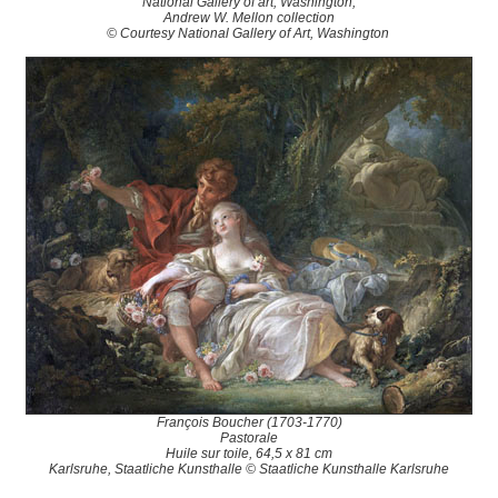
National Gallery of art, Washington,
Andrew W. Mellon collection
© Courtesy National Gallery of Art, Washington
François Boucher (1703-1770)
Pastorale
Huile sur toile, 64,5 x 81 cm
Karlsruhe, Staatliche Kunsthalle © Staatliche Kunsthalle Karlsruhe