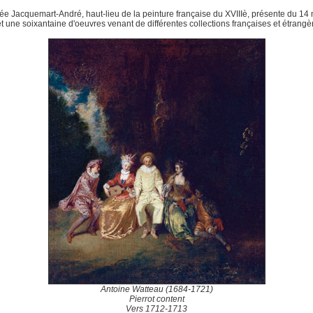
e Jacquemart-André, haut-lieu de la peinture française du XVIIIè, présente du 14
let une soixantaine d'oeuvres venant de différentes collections françaises et étrangè
Antoine Watteau (1684-1721)
Pierrot content
Vers 1712-1713