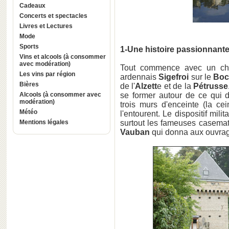
Cadeaux
Concerts et spectacles
Livres et Lectures
Mode
Sports
1-Une histoire passionnant
Vins et alcools (à consommer
avec modération)
Tout commence avec un châ
Les vins par région
ardennais
Sigefroi
sur le
Boc
Bières
de l'
Alzett
e et de la
Pétrusse
Alcools (à consommer avec
se former autour de ce qui d
modération)
trois murs d'enceinte (la ce
Météo
l'entourent. Le dispositif mili
Mentions légales
surtout les fameuses casemat
Vauban
qui donna aux ouvra