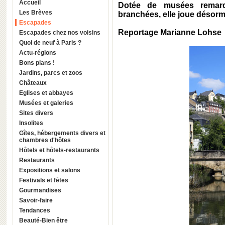
Accueil
Dotée de musées remarq
Les Brèves
branchées, elle joue désorma
Escapades
Reportage Marianne Lohse
Escapades chez nos voisins
Quoi de neuf à Paris ?
Actu-régions
Bons plans !
Jardins, parcs et zoos
Châteaux
Eglises et abbayes
Musées et galeries
Sites divers
Insolites
Gîtes, hébergements divers et
chambres d'hôtes
Hôtels et hôtels-restaurants
Restaurants
Expositions et salons
Festivals et fêtes
Gourmandises
Savoir-faire
Tendances
Beauté-Bien être