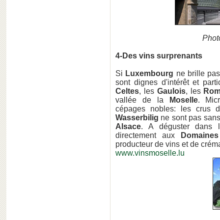
Phot
4-Des vins surprenants
Si
Luxembourg
ne brille pa
sont dignes d'intérêt et par
Celtes
, les
Gaulois
, les
Rom
vallée de la
Moselle
. Mic
cépages nobles: les crus d
Wasserbilig
ne sont pas sans
Alsace
. A déguster dans l
directement aux
Domaines
producteur de vins et de cré
www.vinsmoselle.lu