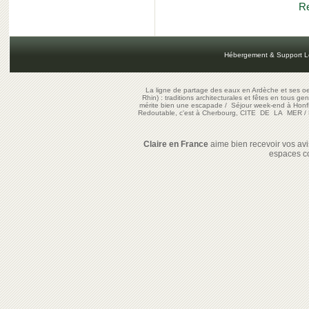
Re
Hébergement & Support L
La ligne de partage des eaux en Ardèche et ses oe
Rhin) : traditions architecturales et fêtes en tous ge
mérite bien une escapade
/
Séjour week-end à Honf
Redoutable, c'est à Cherbourg, CITE DE LA MER
/
Claire en France
aime bien recevoir vos avis
espaces c