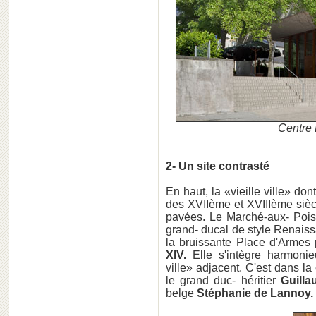
Centre
2- Un site contrasté
En haut, la «vieille ville» don
des XVIIème et XVIIIème sièc
pavées. Le Marché-aux- Poiss
grand- ducal de style Renaissa
la bruissante Place d'Armes p
XIV.
Elle s'intègre harmonie
ville» adjacent. C'est dans l
le grand duc- héritier
Guill
belge
Stéphanie de Lannoy.