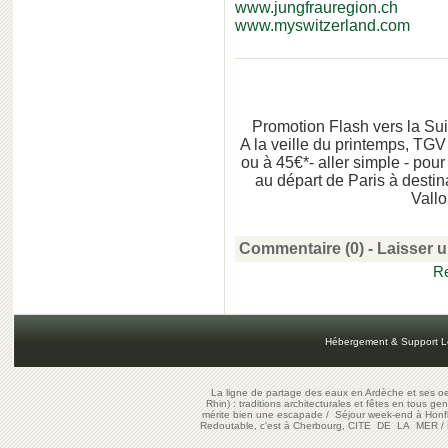
www.jungfrauregion.ch
www.myswitzerland.com
Promotion Flash vers la Sui
A la veille du printemps, TGV 
ou à 45€*- aller simple - pou
au départ de Paris à dest
Vallo
Commentaire (0) -
Laisser 
Re
Hébergement & Support L
La ligne de partage des eaux en Ardèche et ses oe
Rhin) : traditions architecturales et fêtes en tous ge
mérite bien une escapade
/
Séjour week-end à Honf
Redoutable, c'est à Cherbourg, CITE DE LA MER
/