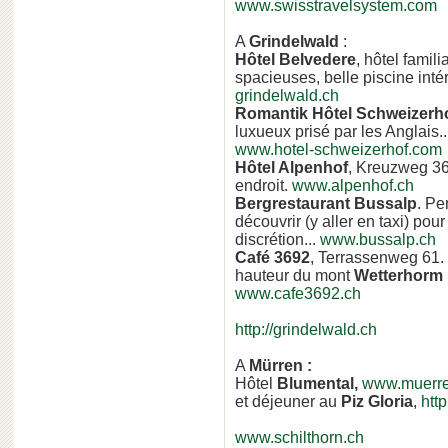
www.swisstravelsystem.com
A
Grindelwald
:
Hôtel Belvedere
, hôtel famil
spacieuses, belle piscine intér
grindelwald.ch
Romantik Hôtel Schweizerho
luxueux prisé par les Anglais..
www.hotel-schweizerhof.com
Hôtel Alpenhof
, Kreuzweg 36,
endroit.
www.alpenhof.ch
Bergrestaurant Bussalp
. Pe
découvrir (y aller en taxi) po
discrétion...
www.bussalp.ch
Café 3692
, Terrassenweg 61. 
hauteur du mont
Wetterhorm
www.cafe3692.ch
http://grindelwald.ch
A
Mürren :
Hôtel
Blumental,
www.muerre
et déjeuner au
Piz Gloria
,
htt
www.schilthorn.ch