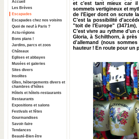
Accueil
et c'est tant mieux car i
Les Brèves
sommets vertigineux et mythi
Escapades
de l'Eiger dont on scrute l
C'est la possibilité d'accé
Escapades chez nos voisins
"toit de l'Europe" (3471m),
Quoi de neuf à Paris ?
C'est vivre au rythme d'un
Actu-régions
Gloria, à Schilthorn, à prè
Bons plans !
d'allemand (nous sommes 
Jardins, parcs et zoos
hauteur ! En route pour un 
Châteaux
Eglises et abbayes
Musées et galeries
Sites divers
Insolites
Gîtes, hébergements divers et
chambres d'hôtes
Hôtels et hôtels-restaurants
Restaurants
Expositions et salons
Festivals et fêtes
Gourmandises
Savoir-faire
Tendances
Beauté-Bien être