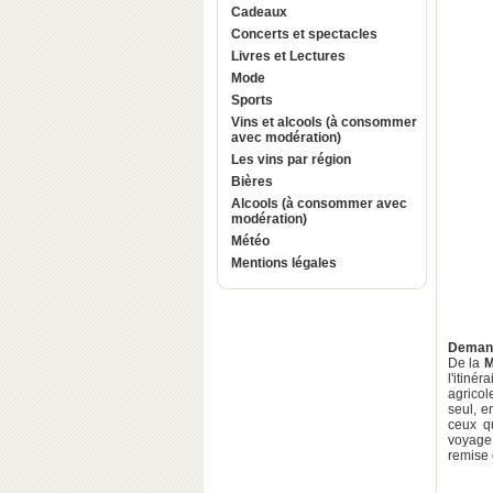
Cadeaux
Concerts et spectacles
Livres et Lectures
Mode
Sports
Vins et alcools (à consommer
avec modération)
Les vins par région
Bières
Alcools (à consommer avec
modération)
Météo
Mentions légales
Demand
De la
M
l'itinér
agricol
seul, e
ceux q
voyage
remise 