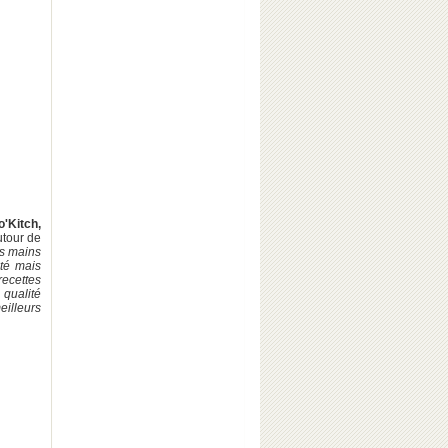
'Kitch,
utour de
es mains
ité mais
recettes
 qualité
illeurs