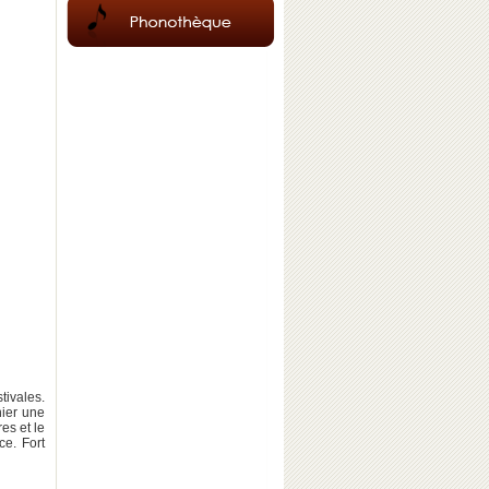
ivales.
nier une
es et le
ce. Fort