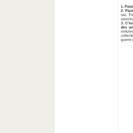
1. Paus
2. Pau
sac. Po
sauciss
3. C'e
des a
voitur
collec
guerre