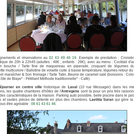
gnements et réservations au
02 43 49 46 19
. Exemple de prestation : Croisiè
que de 20h à 22h45 (adultes : 48€ ; enfants : 28€), avec au menu : Cocktail d'a
n bouche / Tarte fine de maquereau en piperade, croquant de légumes du 
ette multicolore / Ballotine de volaille cuite à basse température, légumes retour d
et maraîcher & Son fromage / Tarte Tatin, Beurre de caramel salé (boissons : Col
Côte de Blaye* - Pétillant Méthode traditionnelle* - Café).
éjourner en centre ville
historique de
Laval
(10 rue Messager) dans les mei
ons, les quatre chambres d'hôtes de l'
Antregens
sont là pour un prix très raison
des caractéristiques de la maison. Parking auto possible, belle piscine dans le jard
s et vastes pièces de détente en plus des chambres.
Laetitia Suran
qui gère la
ous être agréable :
06 61 43 61 46
.