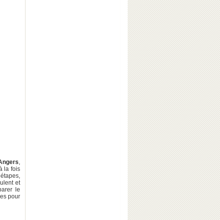
Angers
,
 à la fois
 étapes,
ulent et
arer le
pes pour