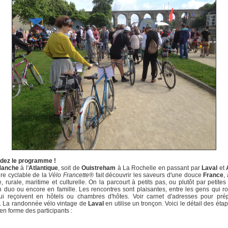
ez le programme !
anche
à l'
Atlantique
, soit de
Ouistreham
à La Rochelle en passant par
Laval
et
aire cyclable de la
Vélo Francette®
fait découvrir les saveurs d'une douce
France
,
e, rurale, maritime et culturelle. On la parcourt à petits pas, ou plutôt par petites
n duo ou encore en famille. Les rencontres sont plaisantes, entre les gens qui ro
ui reçoivent en hôtels ou chambres d'hôtes. Voir carnet d'adresses pour prép
. La randonnée vélo vintage de
Laval
en utilise un tronçon. Voici le détail des éta
en forme des participants :