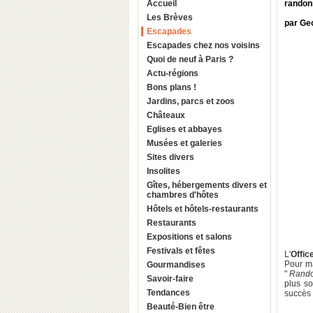
Accueil
randon
Les Brèves
par Ge
Escapades
Escapades chez nos voisins
Quoi de neuf à Paris ?
Actu-régions
Bons plans !
Jardins, parcs et zoos
Châteaux
Eglises et abbayes
Musées et galeries
Sites divers
Insolites
Gîtes, hébergements divers et
chambres d'hôtes
Hôtels et hôtels-restaurants
Restaurants
Expositions et salons
Festivals et fêtes
L'
Offic
Pour ma
Gourmandises
"
Rando
Savoir-faire
plus so
Tendances
succès 
Beauté-Bien être