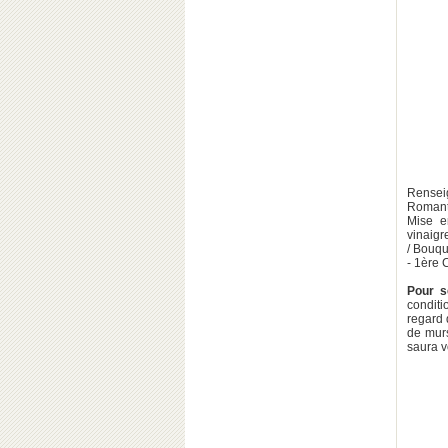
Rensei
Romanti
Mise e
vinaigr
/ Bouqu
- 1ère 
Pour s
conditi
regard 
de mur
saura v