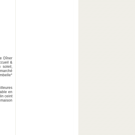
re Dîner
ccueil &
soleil,
u marché
ombelle*
lleures
nable en
in ceint
 maison