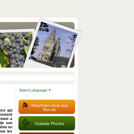
Select Language
▼
nce qui
ibrement
nnais a
 de son
vélos en
our les