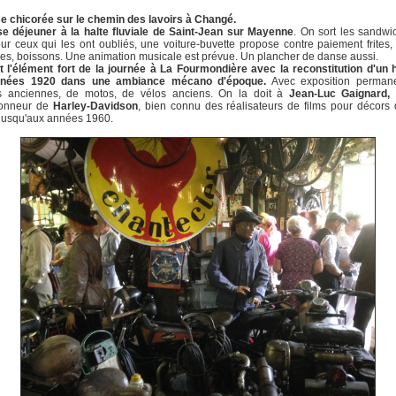
e chicorée sur le chemin des lavoirs à Changé.
se déjeuner à la halte fluviale de Saint-Jean sur Mayenne
. On sort les sandw
ur ceux qui les ont oubliés, une voiture-buvette propose contre paiement frites,
es, boissons. Une animation musicale est prévue. Un plancher de danse aussi.
st l'élément fort de la journée à La Fourmondière avec la reconstitution d'un
nnées 1920 dans une ambiance mécano d'époque.
Avec exposition perman
es anciennes, de motos, de vélos anciens. On la doit à
Jean-Luc Gaignard,
tionneur de
Harley-Davidson
, bien connu des réalisateurs de films pour décors 
 jusqu'aux années 1960.