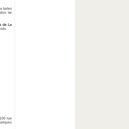
e tartes
ation de
s de La
ands.
 100 rue
uelques