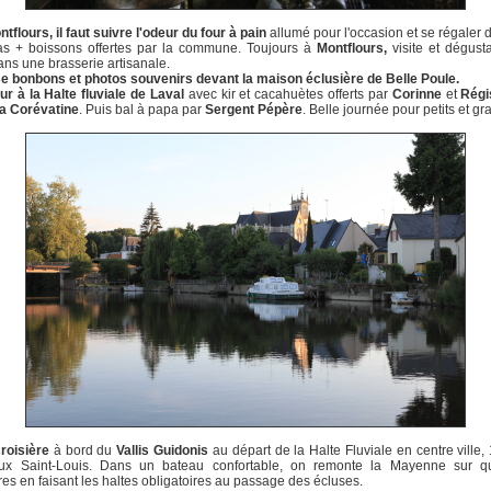
tflours, il faut suivre l'odeur du four à pain
allumé pour l'occasion et se régaler d
zas + boissons offertes par la commune. Toujours à
Montflours,
visite et dégust
ans une brasserie artisanale.
e bonbons et photos souvenirs devant la maison éclusière de Belle Poule.
ur à la Halte fluviale de Laval
avec kir et cacahuètes offerts par
Corinne
et
Régi
La Corévatine
. Puis bal à papa par
Sergent Pépère
. Belle journée pour petits et gr
roisière
à bord du
Vallis Guidonis
au départ de la Halte Fluviale en centre ville,
ux Saint-Louis. Dans un bateau confortable, on remonte la Mayenne sur q
res en faisant les haltes obligatoires au passage des écluses.