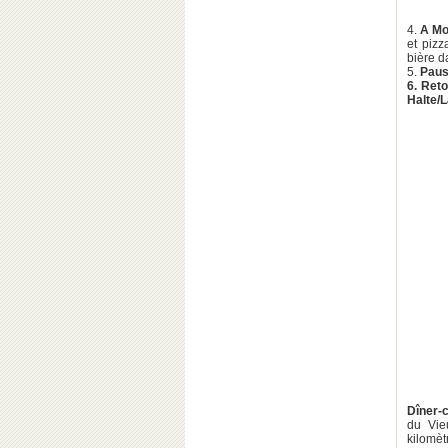
4.
A Mon
et piz
bière d
5.
Paus
6. Reto
Halte/
Dîner-c
du Vie
kilomèt