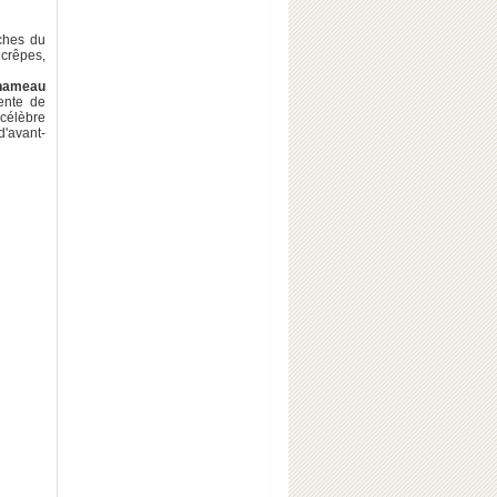
iches du
 crêpes,
 hameau
ente de
célèbre
d'avant-