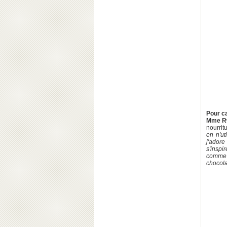
Pour ca
Mme R
nourrit
en n'ut
j'adore
s'inspi
comme 
chocolat