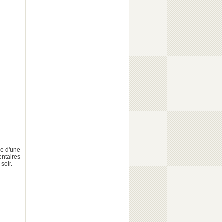
se d'une
ntaires
soir.