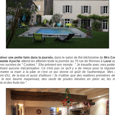
lmer une petite faim dans la journée,
dans
le salon de thé kitchissime de
Mrs Coo
waïda Ayache
attend les affamés toute la journée au 70 rue de Rennes à
Lava
l a
ures sucrées de " Cookies ". Elle prévient son monde : "
Je travaille avec mes petit
ilisant aucune mécanisation. Ce n'est pas ce qu'il y a de mieux pour la régular
 mettre la main à la pâte et c'est ce qui donne ce goût de l'authentique. Mes 
rent d'ici, de la-bas et aussi d'ailleurs ! Je n'utilise que des matières premières de
le bon beurre mayennais, des oeufs de poules élevées en plein air, les me
s et des fruits bio ".