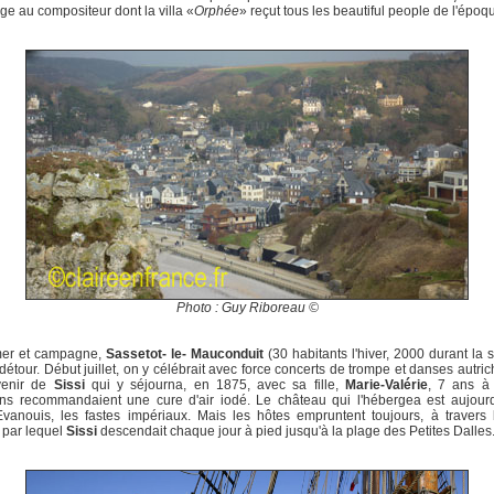
 au compositeur dont la villa «
Orphée
» reçut tous les beautiful people de l'épo
Photo : Guy Riboreau ©
mer et campagne,
Sassetot- le- Mauconduit
(30 habitants l'hiver, 2000 durant la s
 détour. Début juillet, on y célébrait avec force concerts de trompe et danses autri
venir de
Sissi
qui y séjourna, en 1875, avec sa fille,
Marie-Valérie
, 7 ans à 
ns recommandaient une cure d'air iodé. Le château qui l'hébergea est aujourd
Evanouis, les fastes impériaux. Mais les hôtes empruntent toujours, à travers 
 par lequel
Sissi
descendait chaque jour à pied jusqu'à la plage des Petites Dalles