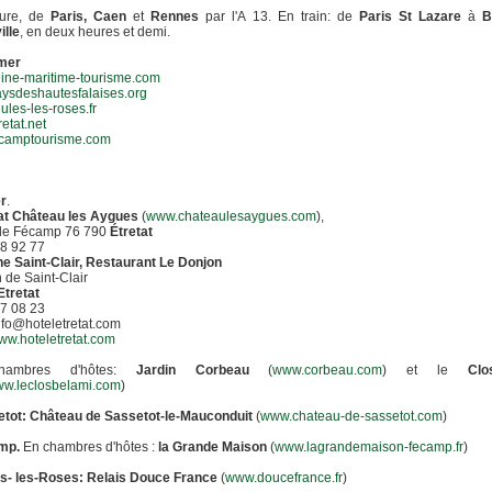
ture, de
Paris, Caen
et
Rennes
par l'A 13. En train: de
Paris St Lazare
à
B
ille
, en deux heures et demi.
rmer
ine-maritime-tourisme.com
ysdeshautesfalaises.org
les-les-roses.fr
etat.net
camptourisme.com
er
.
at
Château les Aygues
(
www.chateaulesaygues.com
),
de Fécamp 76 790
Étretat
8 92 77
e Saint-Clair, Restaurant Le Donjon
de Saint-Clair
Etretat
7 08 23
info@hoteletretat.com
ww.hoteletretat.com
hambres d'hôtes:
Jardin Corbeau
(
www.corbeau.com
) et le
Cl
w.leclosbelami.com
)
tot: Château de Sassetot-le-Mauconduit
(
www.chateau-de-sassetot.com
)
mp.
En chambres d'hôtes :
la Grande Maison
(
www.lagrandemaison-fecamp.fr
)
s- les-Roses: Relais Douce France
(
www.doucefrance.fr
)