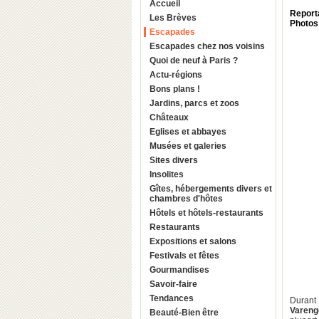
Accueil
Report
Les Brèves
Photos 
Escapades
Escapades chez nos voisins
Quoi de neuf à Paris ?
Actu-régions
Bons plans !
Jardins, parcs et zoos
Châteaux
Eglises et abbayes
Musées et galeries
Sites divers
Insolites
Gîtes, hébergements divers et
chambres d'hôtes
Hôtels et hôtels-restaurants
Restaurants
Expositions et salons
Festivals et fêtes
Gourmandises
Savoir-faire
Tendances
Durant 
Varenge
Beauté-Bien être