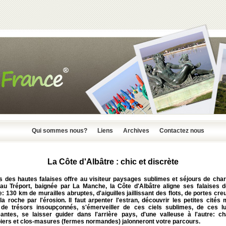
Qui sommes nous?
Liens
Archives
Contactez nous
La Côte d'Albâtre : chic et discrète
s des hautes falaises offre au visiteur paysages sublimes et séjours de cha
au Tréport, baignée par La Manche, la Côte d'Albâtre aligne ses falaises d
: 130 km de murailles abruptes, d'aiguilles jaillissant des flots, de portes cr
 roche par l'érosion. Il faut arpenter l'estran, découvrir les petites cités
 de trésors insoupçonnés, s'émerveiller de ces ciels sublimes, de ces l
antes, se laisser guider dans l'arrière pays, d'une valleuse à l'autre: ch
iers et clos-masures (fermes normandes) jalonneront votre parcours.