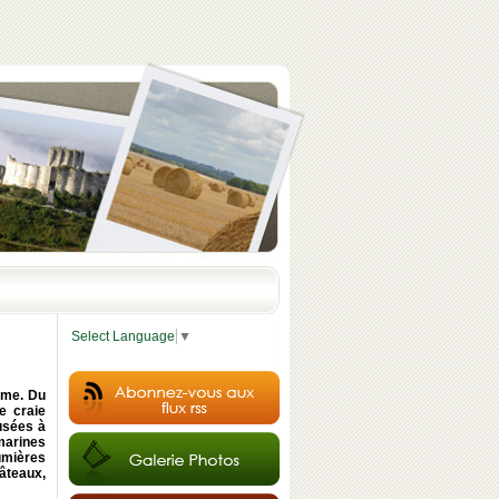
Select Language
▼
rme. Du
e craie
eusées à
 marines
umières
âteaux,