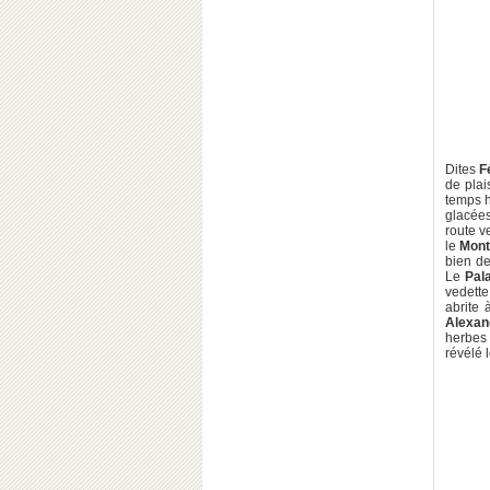
Dites
F
de plai
temps h
glacée
route ve
le
Mont
bien de
Le
Pal
vedette
abrite 
Alexan
herbes 
révélé 