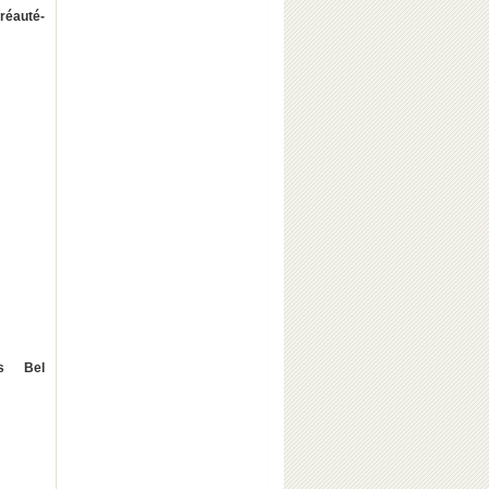
réauté-
os Bel