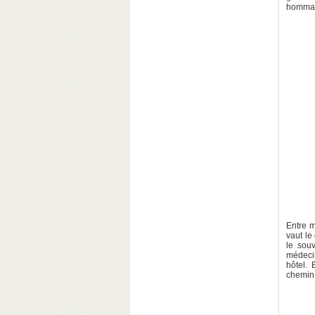
hommage
Entre 
vaut le
le sou
médeci
hôtel. 
chemin