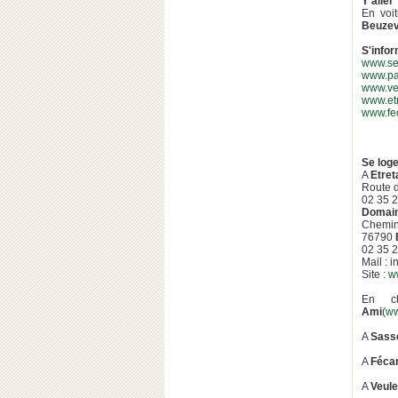
Y aller
En voi
Beuzev
S'info
www.se
www.pa
www.veu
www.etr
www.fe
Se log
A
Etret
Route 
02 35 2
Domain
Chemin 
76790
02 35 2
Mail : 
Site :
w
En c
Ami
(
ww
A
Sasse
A
Féca
A
Veule