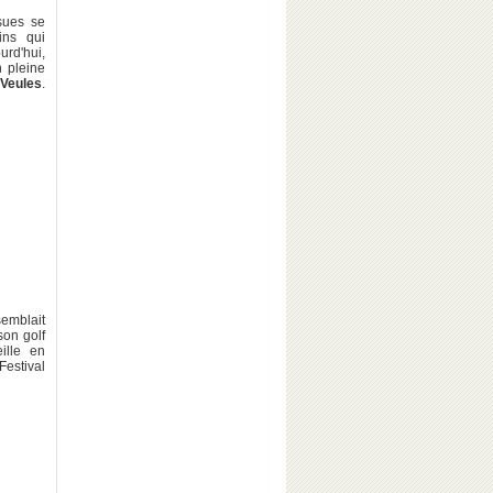
ssues se
ins qui
urd'hui,
n pleine
Veules
.
semblait
son golf
ille en
Festival