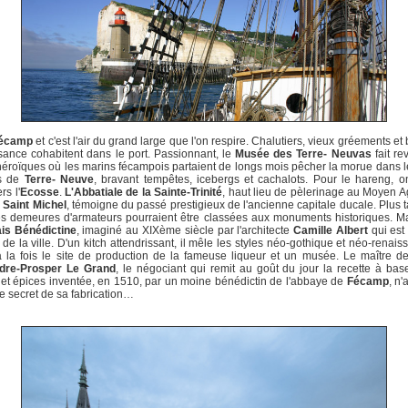
écamp
et c'est l'air du grand large que l'on respire. Chalutiers, vieux gréements et
sance cohabitent dans le port. Passionnant, le
Musée des Terre- Neuvas
fait re
éroïques où les marins fécampois partaient de longs mois pêcher la morue dans 
s de
Terre- Neuve
, bravant tempêtes, icebergs et cachalots. Pour le hareng, on
rs l'
Ecosse
.
L'Abbatiale de la Sainte-Trinité
, haut lieu de pèlerinage au Moyen 
 Saint Michel
, témoigne du passé prestigieux de l'ancienne capitale ducale. Plus t
s demeures d'armateurs pourraient être classées aux monuments historiques. Ma
ais Bénédictine
, imaginé au XIXème siècle par l'architecte
Camille Albert
qui est
 de la ville. D'un kitch attendrissant, il mêle les styles néo-gothique et néo-renais
à la fois le site de production de la fameuse liqueur et un musée. Le maître de
dre-Prosper Le Grand
, le négociant qui remit au goût du jour la recette à ba
et épices inventée, en 1510, par un moine bénédictin de l'abbaye de
Fécamp
, n'
le secret de sa fabrication…