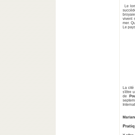
Le long
succèd
broyaie
vivent 
mer. Qu
Le pays
La cité
s'être 
de
Pour
septemb
Interna
Marian
Prati