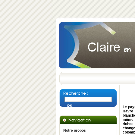
Le pay
Havre 
blanche
même la
riches
change
Notre propos
colomb