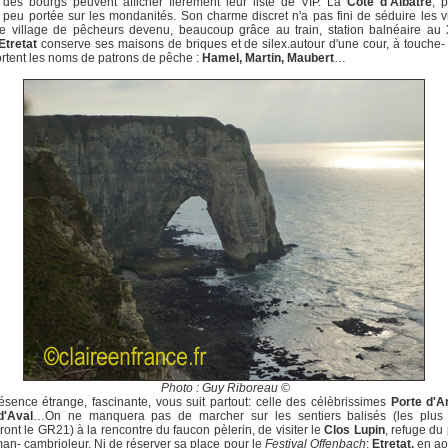
 des bourgs peuvent afficher fièrement leur liste de VIP. La
Côte d'Albâtre
, p
peu portée sur les mondanités. Son charme discret n'a pas fini de séduire les vi
e village de pêcheurs devenu, beaucoup grâce au train, station balnéaire au
Etretat
conserve ses maisons de briques et de silex.autour d'une cour, à touche-
ortent les noms de patrons de pêche :
Hamel, Martin, Maubert
…
Photo : Guy Riboreau ©
sence étrange, fascinante, vous suit partout: celle des célèbrissimes
Porte d'
d'Aval
…On ne manquera pas de marcher sur les sentiers balisés (les plus s
ront le GR21) à la rencontre du faucon pèlerin, de visiter le
Clos Lupin
, refuge du
an- cambrioleur. Ni de réserver sa place pour le
Festival Offenbach
:
Etretat,
en ao