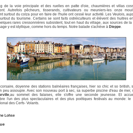
 de la voie principale et des ruelles en patte d'oie, chaumières et villas co
ent. Autrefois pêcheurs, tisserands, cultivateurs ou meuniers-les onze moul
nt surtout du colza pour en faire de l'huile ont cessé leur activité. Les Veulois, aujo
surtout du tourisme. Certains se sont faits ostréiculteurs et élèvent des huitres e
elques rares cressonnières subsistent, tout en haut du village, aux sources de la
age y est idyllique, comme hors du temps. Notre balade s'achève à
Dieppe
.
 corsaire, doyenne des stations balnéaires françaises, hier so chic et so british, 
un peu assoupie. Avec son nouveau port à sec, sa superbe piscine d'eau de mer, 
ville
,au sommet des falaises, elle s'offre une seconde jeunesse. Et accue
re l'un des plus spectaculaires et des plus poétiques festivals au monde: le 
tional des Cerfs- Volants.
ne Lohse
que