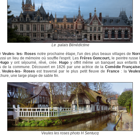
Le palais Bénédictine
r
Veules- les- Roses
notre prochaine étape, l'un des plus beaux villages de
Nor
ussi un lieu de mémoire où souffle l'esprit. Les
Frères Goncourt,
le peintre russe
 Hugo
y ont séjourné, rêvé, crée.
Hugo
y offrit même un banquet aux enfants l
s de la commune. Découvert en 1826 par une actrice de la
Comédie Française
, Veules-les- Roses
est traversé par le plus petit fleuve de
France
: la
Veule
ure, une large plage de sable fin.
Veules les roses photo H Sentucq