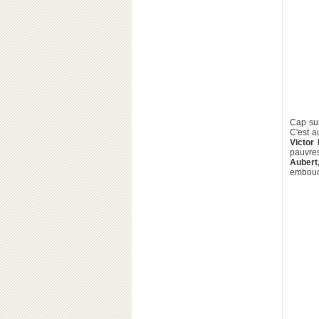
Cap su
C'est a
Victor
pauvre
Aubert
embouch