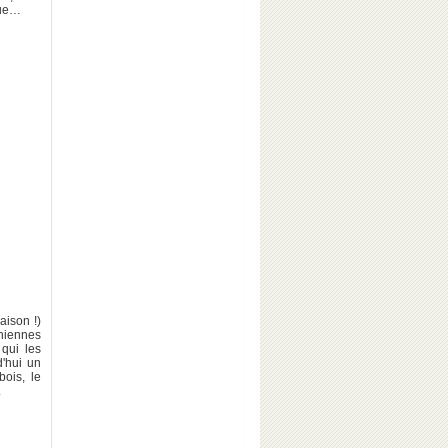
que…
aison !)
chiennes
qui les
'hui un
bois, le
.