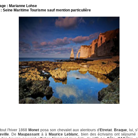
age : Marianne Lohse
: Seine Maritime Tourisme sauf mention particulière
tout l'hiver 1868
Monet
posa son chevalet aux alentours d'
Etretat
.
Braque
, lui, 
ville
. De
Maupassant
à à
Maurice Leblanc
, bien des écrivains ont séjourné i