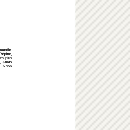
mandie
.
Répine
,
es plus
, Anaïs
s
. A son