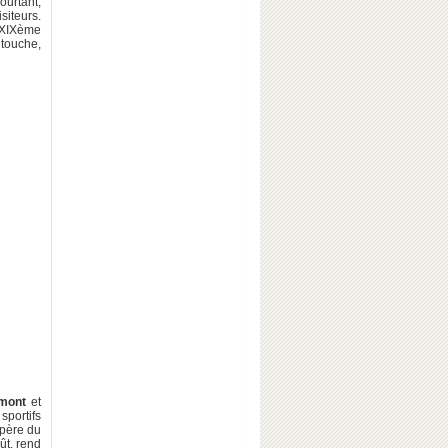
ourtant,
siteurs.
 XIXème
 touche,
Amont
et
portifs
 père du
ût, rend