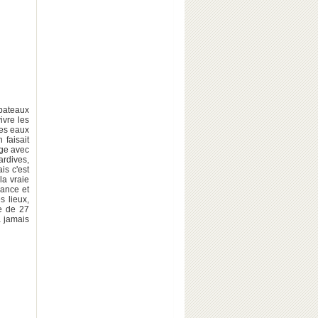
 bateaux
vivre les
les eaux
 faisait
Age avec
ardives,
is c'est
 la vraie
sance et
s lieux,
se de 27
a jamais